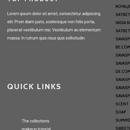
ROYALJ
Lorem ipsum dolor sit amet, consectetur adipiscing
SATBET
elit. Proin diam justo, scelerisque non felis porta,
INDIA.
placerat vestibulum nisi. Vestibulum ac elementum
SATBET
massa. In rutrum quis risus quis sollicitudin.
SAVASP
BE.CO
SAVASP
SAVASP
DE.CO
SAVASP
QUICK LINKS
SAVAS
SAVASP
SCENT
SOAP
SUMME
The collections
SWEET
makeup tutorial