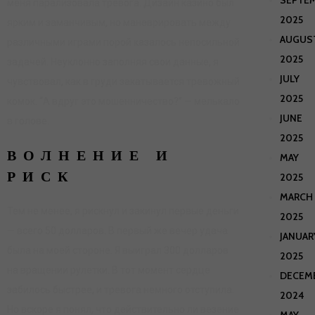
меня парализовала тревога. Дизайн казино был
2025
ярким и заманчивым, но маневрировать между
AUGUS
различными играми порой казалось непосильной
2025
задачей. Неуклонно заполняя свои данные, я
JULY
чувствовал, как в груди закатывается тревожный
2025
комок. “А вдруг это мошенничество?” — мелькало
JUNE
в голове.
2025
ВОЛНЕНИЕ И
MAY
РИСК
2025
MARCH
Тем не менее, я рискнул и закинул первые деньги
2025
— всего 50 долларов. В первый же вечер удача
JANUAR
была на моей стороне. Я выиграл 300 долларов
2025
на вращении рулетки. В тот момент сердце
DECEM
забилось быстрее, и тревога немного отступила.
2024
Но вскоре я понял, что действительно ли везение
MAY