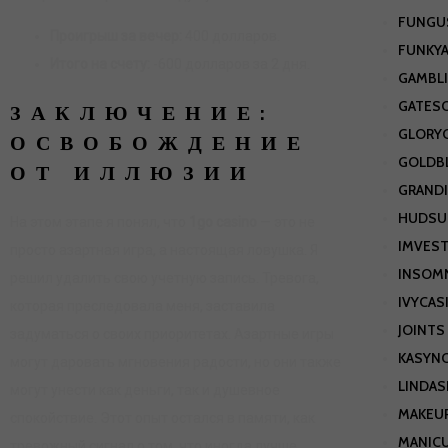
FUNGU
Проигрыш за вечер:
400 долларов.
FUNKYA
Итого на счету:
-600 долларов за 2 дня.
GAMBL
GATES
ЗАКЛЮЧЕНИЕ:
GLORYC
ОСВОБОЖДЕНИЕ
GOLDB
ОТ ИЛЛЮЗИИ
GRANDI
HUDSU
На этом этапе я понял, что
1go casino
— это не
IMVEST
просто азартная игра, а настоящая ловушка. Я
INSOM
решил удалить свою учетную запись. Тревога,
IVYCAS
которая преследовала меня, заставила
JOINTS
задуматься о своих приоритетах. Азартные игры
KASYN
могут даровать мгновения радости, но они также
LINDAS
могут унести как деньги, так и душевное
MAKEU
спокойствие. Этот опыт остался в памяти, как
MANIC
тревожный сигнал о том, что иногда лучше