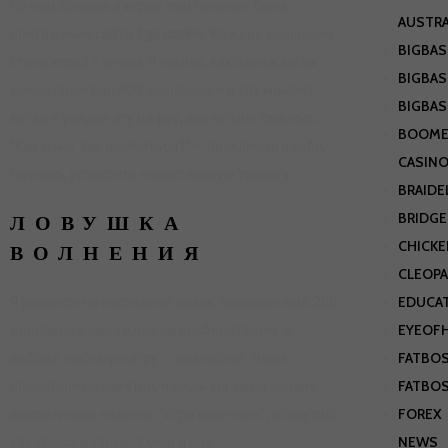
Но чем больше я играл, тем сильнее была
AUSTRA
притяжение сайта
1go casino
. Каждое вращение
BIGBA
стало игрой с огнём. Я помню, как однажды за
BIGBAS
вечер проиграл 400 долларов, и в тот момент,
BIGBA
когда я увидел эту цифру, всё во мне сжалось.
BOOME
“Как я мог так ошибиться?” — проклинал я себя,
CASINO
пытаясь успокоить нарастающую тревогу.
BRAIDE
BRIDGE
ЛОВУШКА
CHICK
ВОЛНЕНИЯ
CLEOPA
EDUCA
Я решился на последний разок: положил ещё 200
EYEOF
долларов с надеждой на реабилитацию. Я
FATBO
выбрал любимую игру — видеослот. Часы
FATBO
пролетели незаметно, и лишь когда на экране
FOREX
высветилась надпись “Игра окончена”, я ощутил,
NEWS
как тревога терзает мою душу.