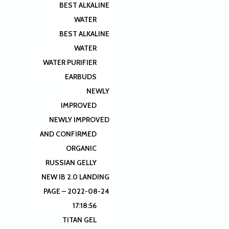
BEST ALKALINE
WATER
BEST ALKALINE
WATER
WATER PURIFIER
EARBUDS
NEWLY
IMPROVED
NEWLY IMPROVED
AND CONFIRMED
ORGANIC
RUSSIAN GELLY
NEW IB 2.0 LANDING
PAGE – 2022-08-24
17:18:56
TITAN GEL