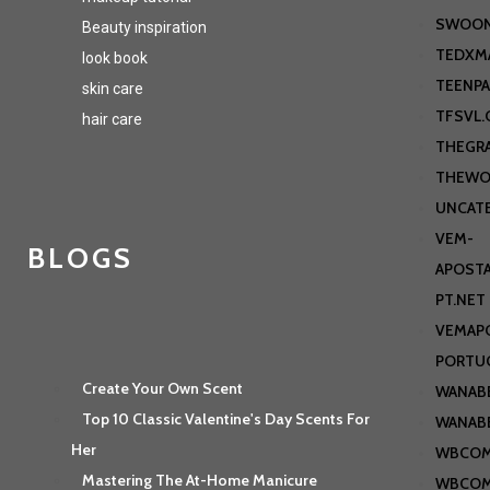
SWOON
Beauty inspiration
TEDXM
look book
TEENPA
skin care
TFSVL.
hair care
THEGR
THEWO
UNCAT
VEM-
BLOGS
APOSTA
PT.NET
VEMAP
PORTU
Create Your Own Scent
WANAB
Top 10 Classic Valentine's Day Scents For
WANAB
Her
WBCOM
Mastering The At-Home Manicure
WBCOM