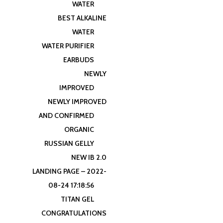
WATER
BEST ALKALINE
WATER
WATER PURIFIER
EARBUDS
NEWLY
IMPROVED
NEWLY IMPROVED
AND CONFIRMED
ORGANIC
RUSSIAN GELLY
NEW IB 2.0
LANDING PAGE – 2022-
08-24 17:18:56
TITAN GEL
CONGRATULATIONS