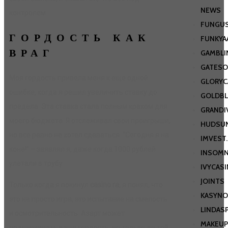
NEWS
контролем.
FUNGU
ГОРДОСТЬ КАК
FUNKYA
ВРАГ
GAMBLI
GATESO
Моя гордость привела меня к еще одной
GLORYC
ошибке, когда я решил увеличить ставку до
GOLDBL
предела. Эта ставка стала полным крахом для
GRANDI
моего бюджета. Я отслеживал свои проигрыши,
HUDSU
но все равно не хотел сдаваться. “Сегодня я на
IMVEST.
коне!” – заявлял я, даже когда 1000 рублей
INSOMN
улетали в трубу.
IVYCAS
JOINTS
Только когда я покинул
casino ra
, я понял, что
KASYNO
это не просто игра, это испытание на смелость
LINDAS
и осмотрительность. Азарт может
MAKEUP
подчеркивать вашу гордость, но только до той