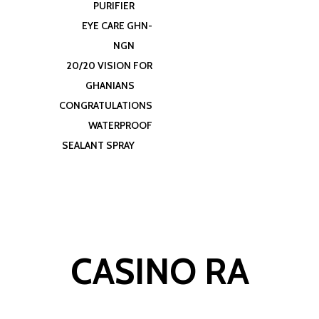
PURIFIER
EYE CARE GHN-
NGN
20/20 VISION FOR
GHANIANS
CONGRATULATIONS
WATERPROOF
SEALANT SPRAY
CASINO RA