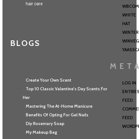
hair care
WBCOMM
WHITE
HAT
WINTER
WINVEG
BLOGS
YAASSC
MET
Create Your Own Scent
LOG IN
Top 10 Classic Valentine's Day Scents For
ENTRIE
Her
FEED
Mastering The At-Home Manicure
COMME
Benefits Of Opting For Gel Nails
FEED
Diy Rosemary Soap
WORDPR
My Makeup Bag