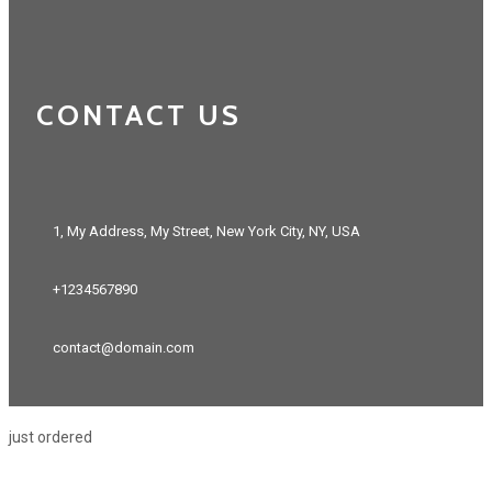
CONTACT US
1, My Address, My Street, New York City, NY, USA
+1234567890
contact@domain.com
just ordered