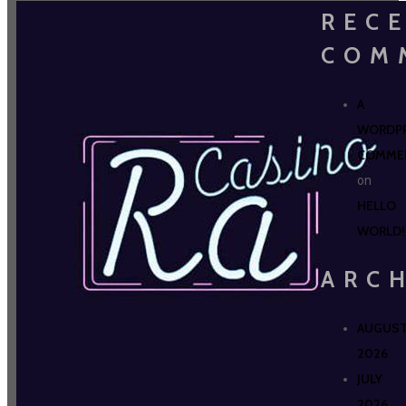
REC
COM
A
WORDP
COMME
on
HELLO
WORLD!
ARC
AUGUS
2026
JULY
2026