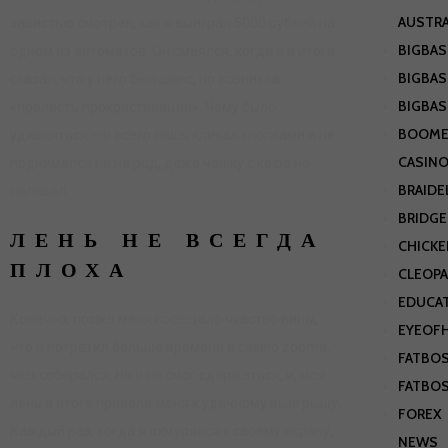
AUSTRA
завистью смотрел, как я выиграл 5000 рублей на
BIGBA
одном из автоматов. Он смеялся, когда я в итоге
BIGBAS
сказал, что у него был шанс, но возникла
BIGBA
«прелесть прокрастинации». Чему было
BOOME
удивляться – я всего лишь кликал кнопками и не
CASINO
поднимался ни на púд, даже чашку с кофе не
BRAIDE
наливал.
BRIDGE
ЛЕНЬ НЕ ВСЕГДА
CHICK
ПЛОХА
CLEOPA
EDUCA
Конечно, позже меня посещало чувство вины,
EYEOF
что я потратил больше времени в casino zooma,
FATBO
чем собирался. Но я не смог сдержаться, и, моя
FATBO
лень в итоге привела меня к удачному выигрышу.
FOREX
Каждый раз, когда я охмурялся к своему экрану,
NEWS