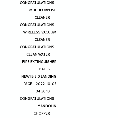
CONGRATULATIONS
MULTIPURPOSE
CLEANER
CONGRATULATIONS
WIRELESS VACUUM
CLEANER
CONGRATULATIONS
CLEAN WATER
FIRE EXTINGUISHER
BALLS
NEW IB 2.0 LANDING
PAGE – 2022-10-05
04:58:13
CONGRATULATIONS
MANDOLIN
CHOPPER