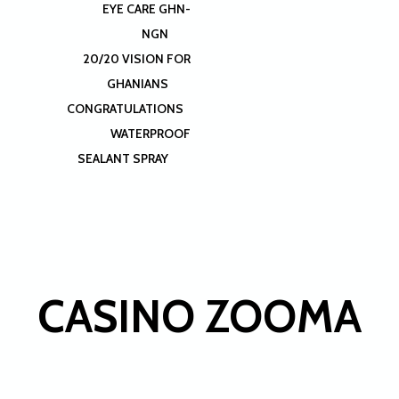
EYE CARE GHN-
NGN
20/20 VISION FOR
GHANIANS
CONGRATULATIONS
WATERPROOF
SEALANT SPRAY
CASINO ZOOMA