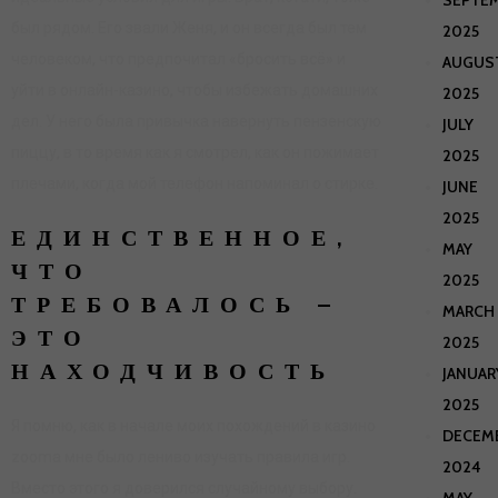
был рядом. Его звали Женя, и он всегда был тем
2025
человеком, что предпочитал «бросить всё» и
AUGUS
уйти в онлайн-казино, чтобы избежать домашних
2025
дел. У него была привычка навернуть пензенскую
JULY
пиццу, в то время как я смотрел, как он пожимает
2025
плечами, когда мой телефон напоминал о стирке.
JUNE
2025
ЕДИНСТВЕННОЕ,
MAY
ЧТО
2025
ТРЕБОВАЛОСЬ –
MARCH
ЭТО
2025
НАХОДЧИВОСТЬ
JANUAR
2025
Я помню, как в начале моих похождений в казино
DECEM
zooma мне было лениво изучать правила игр.
2024
Вместо этого я доверился случайному выбору.
MAY