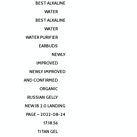
BEST ALKALINE
WATER
BEST ALKALINE
WATER
WATER PURIFIER
EARBUDS
NEWLY
IMPROVED
NEWLY IMPROVED
AND CONFIRMED
ORGANIC
RUSSIAN GELLY
NEW IB 2.0 LANDING
PAGE – 2022-08-24
17:18:56
TITAN GEL