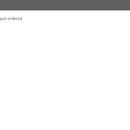
just ordered