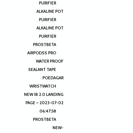
PURIFIER
ALKALINE POT
PURIFIER
ALKALINE POT
PURIFIER
PROSTBETA
AIRPODSS PRO
WATER PROOF
SEALANT TAPE
POEDAGAR
WRISTWATCH
NEW IB 2.0 LANDING
PAGE – 2023-07-02
06:47:58
PROSTBETA
NEW-