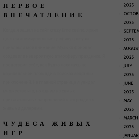
ПЕРВОЕ
2025
OCTOB
ВПЕЧАТЛЕНИЕ
2025
Когда я зашел на сайт
crazy time casino
, яркие
SEPTE
цвета и анимированные графику сразу же
2025
привлекли мое внимание. Музыка фоновая
AUGUS
создавала невероятную атмосферу праздника. Я
2025
представил себе, как будто нахожусь на
JULY
карнавальной площади в поисках азартных
2025
приключений. На главной странице я увидел
JUNE
множество игр, но одним из самых
2025
притягательных направлений стал раздел с
MAY
живыми дилерами.
2025
MARCH
ЧУДЕСА ЖИВЫХ
2025
ИГР
JANUAR