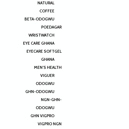
NATURAL
COFFEE
BETA-ODOGWU
POEDAGAR
WRISTWATCH
EYE CARE GHANA
EYECARE SOFTGEL
GHANA
MEN’S HEALTH
VIGUER
ODOGWU
GHN-ODOGWU
NGN-GHN-
ODOGWU
GHN VIGPRO
VIGPRO NGN