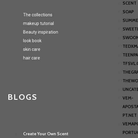
SCENT
SOAP
The collections
SUMME
makeup tutorial
SWEET
Beauty inspiration
SWOON
look book
TEDXM
skin care
TEENPA
hair care
TFSVL.
THEGR
THEWO
UNCAT
BLOGS
VEM-
APOSTA
PT.NET
VEMAP
PORTU
Create Your Own Scent