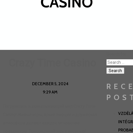
CASINO
Search for:
Crazy Time Casino
DECEMBER 5, 2024
REC
9:29 AM
POS
Погрузитесь в захватывающий мир Crazy Time
VZDĚL
Casino! Живые игры, яркие эмоции и дружеская
INTÉG
атмосфера делают каждое мгновение
PROBA
праздником. Присоединяйтесь к веселью!