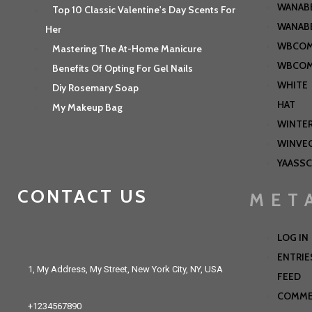
WANAB
Top 10 Classic Valentine's Day Scents For
WANAB
Her
WBCOM
Mastering The At-Home Manicure
WBCOM
Benefits Of Opting For Gel Nails
WHITE
Diy Rosemary Soap
HAT
My Makeup Bag
WINTE
WINVE
YAASSC
CONTACT US
MET
LOG IN
ENTRIE
1, My Address, My Street, New York City, NY, USA
FEED
COMM
+1234567890