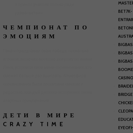
MASTE
я принял участие только ради
BET7K-
удовольствия.
ENTRAR
ЧЕМПИОНАТ ПО
BETON
ЭМОЦИЯМ
AUSTRA
BIGBA
Пока я праздновал свою победу, несколько
BIGBAS
игроков, включая веселую девушку по имени
BIGBA
Лена, устроили свои мини-соревнования, кто
BOOME
сможет больше раз выиграть. Атмосфера
CASINO
соревнования была пропитана смехом и
BRAIDE
радостью, каждый делился историями своих
BRIDGE
азартных приключений.
CHICK
CLEOPA
ДЕТИ В МИРЕ
EDUCA
CRAZY TIME
EYEOF