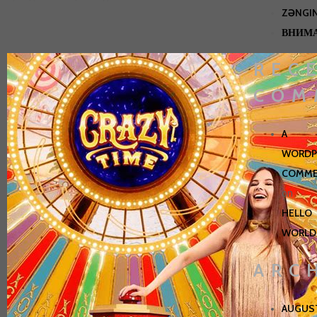
ZƏNGI
ВНИМА
REC
COM
A
WORDP
COMME
on
HELLO
WORLD
ARC
AUGUS