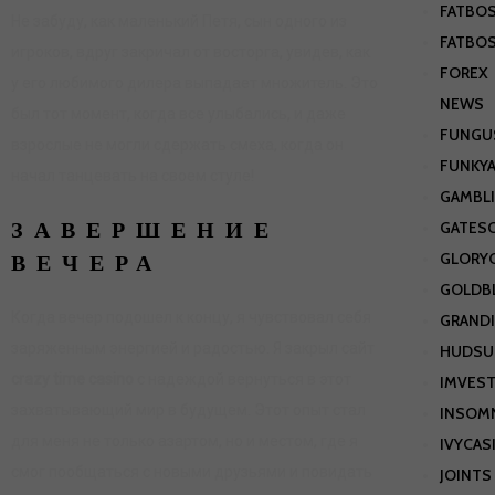
FATBO
Не забуду, как маленький Петя, сын одного из
FATBO
игроков, вдруг закричал от восторга, увидев, как
FOREX
у его любимого дилера выпадает множитель. Это
NEWS
был тот момент, когда все улыбались, и даже
FUNGU
взрослые не могли сдержать смеха, когда он
FUNKYA
начал танцевать на своем стуле!
GAMBL
ЗАВЕРШЕНИЕ
GATES
GLORYC
ВЕЧЕРА
GOLDB
Когда вечер подошел к концу, я чувствовал себя
GRANDI
заряженным энергией и радостью. Я закрыл сайт
HUDSU
crazy time casino
с надеждой вернуться в этот
IMVEST
захватывающий мир в будущем. Этот опыт стал
INSOM
для меня не только азартом, но и местом, где я
IVYCAS
смог пообщаться с новыми друзьями и повидать
JOINTS