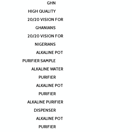
GHN
HIGH QUALITY
20/20 VISION FOR
GHANIANS
20/20 VISION FOR
NIGERIANS
ALKALINE POT
PURIFIER SAMPLE
ALKALINE WATER
PURIFIER
ALKALINE POT
PURIFIER
ALKALINE PURIFIER
DISPENSER
ALKALINE POT
PURIFIER