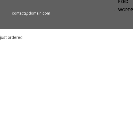
FEED
WORDP
contact@domain.com
just ordered