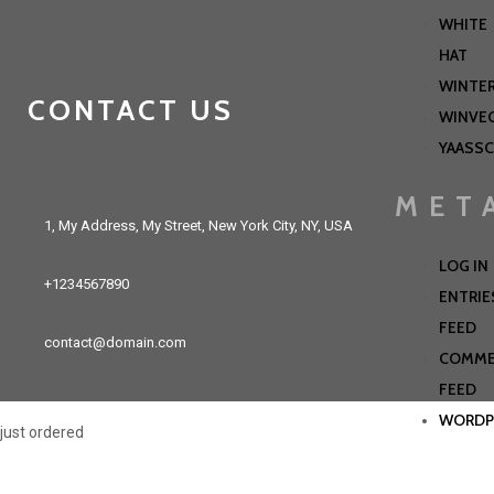
WHITE
HAT
WINTE
CONTACT US
WINVE
YAASSC
MET
1, My Address, My Street, New York City, NY, USA
LOG IN
+1234567890
ENTRIE
FEED
contact@domain.com
COMM
FEED
WORDP
just ordered