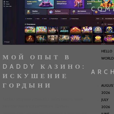
COM
A
WORDP
COMME
on
HELLO
МОЙ ОПЫТ В
WORLD
DADDY КАЗИНО:
ARC
ИСКУШЕНИЕ
ГОРДЫНИ
AUGUS
2026
Когда я впервые услышал о daddy казино, меня
JULY
заинтриговала его репутация. Друзья с
2026
пылающими глазами рассказывают о выигрышах,
JUNE