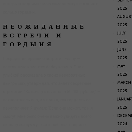
выигрыш поднимал мою самооценку и загонял в
2025
кольцо гордыни.
AUGUS
2025
НЕОЖИДАННЫЕ
JULY
ВСТРЕЧИ И
2025
ГОРДЫНЯ
JUNE
2025
Посреди вечеринки я встретил Елену —
MAY
постоянную клиентку daddy казино. Она с
2025
улыбкой рассказала о своих невероятных
MARCH
выигрышах, утверждая, что знает секретные
2025
стратегии. “За вечер я выиграла 50 000 рублей,” —
JANUAR
похвасталась она, и я понял, как гордость её
2025
переполняет. Я думал: “Если она может, то и я
DECEM
смогу!” Мне было очень важно увидеть всего
2024
лишь ту же сумму, о которой она говорила.
MAY