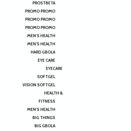
PROSTBETA
PROMO PROMO
PROMO PROMO
PROMO PROMO
MEN’S HEALTH
MEN’S HEALTH
HARD GBOLA
EYE CARE
EYECARE
SOFTGEL
VISION SOFTGEL
HEALTH &
FITNESS
MEN’S HEALTH
BIG THINGS
BIG GBOLA