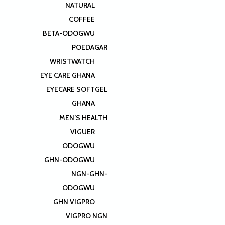
NATURAL
COFFEE
BETA-ODOGWU
POEDAGAR
WRISTWATCH
EYE CARE GHANA
EYECARE SOFTGEL
GHANA
MEN’S HEALTH
VIGUER
ODOGWU
GHN-ODOGWU
NGN-GHN-
ODOGWU
GHN VIGPRO
VIGPRO NGN