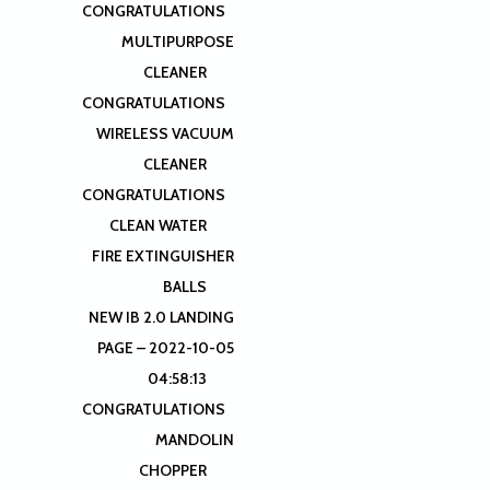
CONGRATULATIONS
MULTIPURPOSE
CLEANER
CONGRATULATIONS
WIRELESS VACUUM
CLEANER
CONGRATULATIONS
CLEAN WATER
FIRE EXTINGUISHER
BALLS
NEW IB 2.0 LANDING
PAGE – 2022-10-05
04:58:13
CONGRATULATIONS
MANDOLIN
CHOPPER