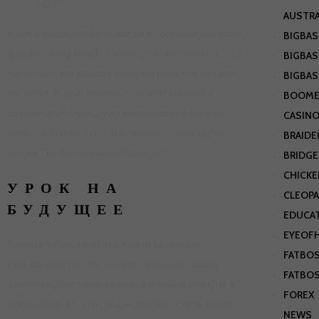
так?!”
AUSTRA
И вот в очередной раз, когда я поставил все свои
BIGBA
фишки, невидимый голос внутри шептал мне, что
BIGBAS
гордыня – это дракон, который рано или поздно
BIGBA
поглотит. И действительно, в этот момент я
BOOME
потерял все. Ощущение невыносимой горечи
CASINO
заполнило мою душу, и в голове только звучал
BRAIDE
мотив: “Ты был слишком гордым!”
BRIDGE
CHICK
УРОК НА
CLEOPA
БУДУЩЕЕ
EDUCA
EYEOF
В конце вечера я понял, что необходимо
FATBO
серьезно взглянуть на свои привычки. daddy
FATBO
казино подарило мне замечательный опыт, но я
FOREX
также осознал, что гордыня может стать твоим
NEWS