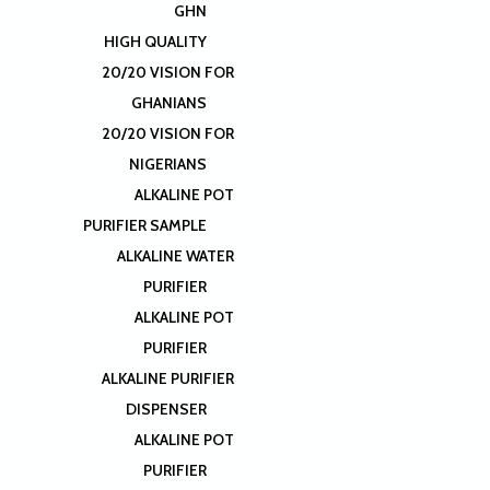
GHN
HIGH QUALITY
20/20 VISION FOR
GHANIANS
20/20 VISION FOR
NIGERIANS
ALKALINE POT
PURIFIER SAMPLE
ALKALINE WATER
PURIFIER
ALKALINE POT
PURIFIER
ALKALINE PURIFIER
DISPENSER
ALKALINE POT
PURIFIER