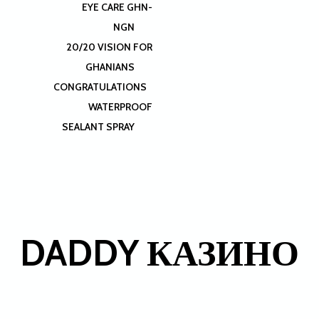
EYE CARE GHN-
NGN
20/20 VISION FOR
GHANIANS
CONGRATULATIONS
WATERPROOF
SEALANT SPRAY
DADDY КАЗИНО