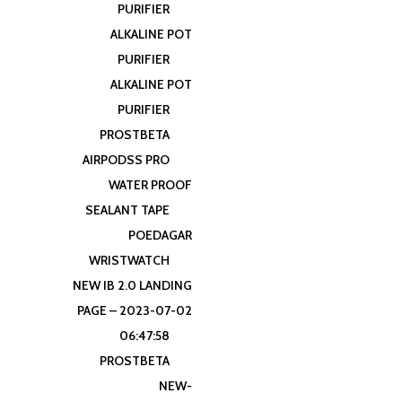
PURIFIER
ALKALINE POT
PURIFIER
ALKALINE POT
PURIFIER
PROSTBETA
AIRPODSS PRO
WATER PROOF
SEALANT TAPE
POEDAGAR
WRISTWATCH
NEW IB 2.0 LANDING
PAGE – 2023-07-02
06:47:58
PROSTBETA
NEW-