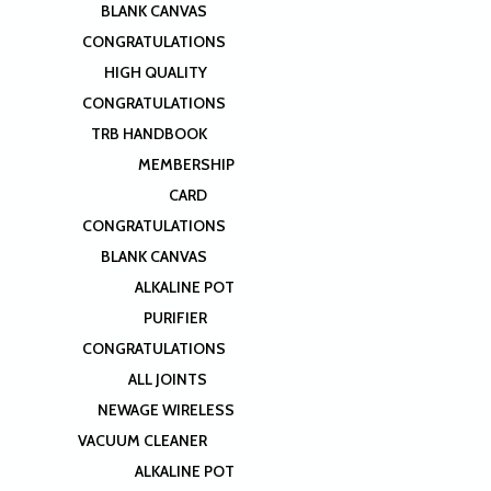
BLANK CANVAS
CONGRATULATIONS
HIGH QUALITY
CONGRATULATIONS
TRB HANDBOOK
MEMBERSHIP
CARD
CONGRATULATIONS
BLANK CANVAS
ALKALINE POT
PURIFIER
CONGRATULATIONS
ALL JOINTS
NEWAGE WIRELESS
VACUUM CLEANER
ALKALINE POT