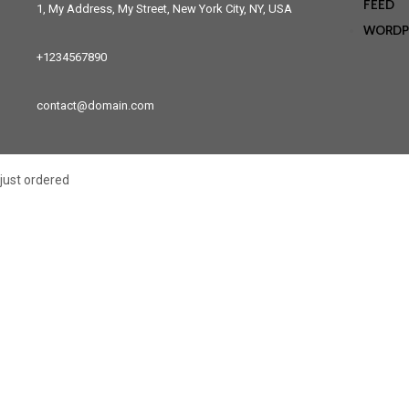
FEED
1, My Address, My Street, New York City, NY, USA
WORDP
+1234567890
contact@domain.com
just ordered