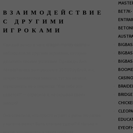
MASTE
BET7K-
ВЗАИМОДЕЙСТВИЕ
ENTRAR
С ДРУГИМИ
BETON
ИГРОКАМИ
AUSTRA
BIGBA
Каждый вечер в чате
dragon money casino
я
BIGBAS
наблюдала за другими игроками, которые
BIGBA
делились своими успехами. Однажды Аня
BOOME
похвасталась выигрышем в 30 000 рублей, и я,
CASINO
почувствовав грех зависти, тут же начала
BRAIDE
спрашивать её о секретах. "Как тебе это
BRIDGE
удается?" — спросила я, не скрывая своих
CHICK
эмоций.
CLEOPA
Она ответила, что просто играет с умом. Но разве
EDUCA
у кого-то может быть столько удачи? Я только и
EYEOF
могла, что мечтать о таких победах.