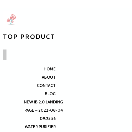
TOP PRODUCT
HOME
ABOUT
CONTACT
BLOG
NEW IB 2.0 LANDING
PAGE – 2022-08-04
09:25:56
WATER PURIFIER