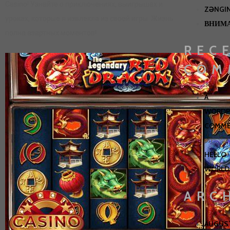
Casino! Узнайте о приключениях, выигрышах и
ZƏNGI
уроках, которые я извлекла из своей игры. Жизнь
ВНИМА
полна азартных моментов!
REC
COM
A
WORDP
COMME
on
HELLO
WORLD
ARC
AUGUS