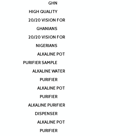
GHN
HIGH QUALITY
20/20 VISION FOR
GHANIANS
20/20 VISION FOR
NIGERIANS
ALKALINE POT
PURIFIER SAMPLE
ALKALINE WATER
PURIFIER
ALKALINE POT
PURIFIER
ALKALINE PURIFIER
DISPENSER
ALKALINE POT
PURIFIER