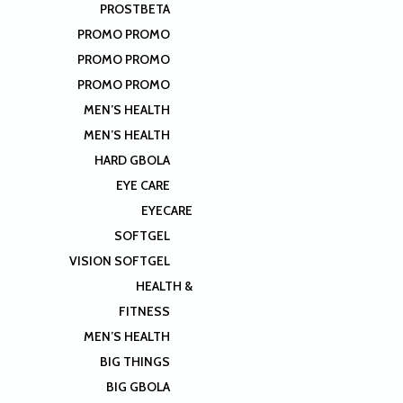
PROSTBETA
PROMO PROMO
PROMO PROMO
PROMO PROMO
MEN’S HEALTH
MEN’S HEALTH
HARD GBOLA
EYE CARE
EYECARE
SOFTGEL
VISION SOFTGEL
HEALTH &
FITNESS
MEN’S HEALTH
BIG THINGS
BIG GBOLA