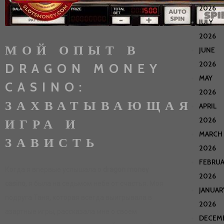
2026
JULY
2026
МОЙ ОПЫТ В
JUNE
2026
DRAGON MONEY
MAY
CASINO:
2026
ЗАХВАТЫВАЮЩАЯ
APRIL
2026
ИГРА И
MARCH
ЗАВИСТЬ
2026
FEBRU
Когда я впервые услышала о
dragon money
2026
casino
, я была на седьмом небе от счастья. Моя
JANUAR
подруга Таня, которая всегда выигрывала в
2026
азартные игры, рассказала мне о своем
DECEM