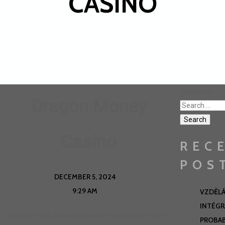
CASINO
Search for:
Dragon Money
Casino
REC
POS
DECEMBER 5, 2024
9:29 AM
VZDĚL
INTÉG
Погрузитесь в захватывающий мир Dragon Money
PROBA