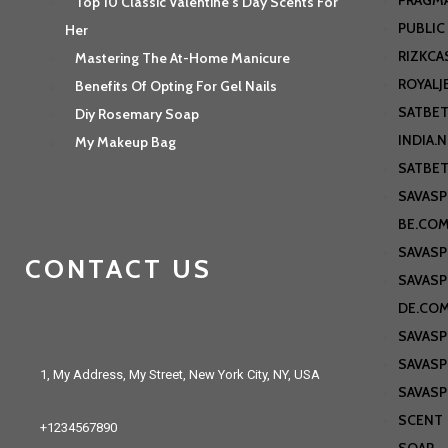
PRAGMA
Top 10 Classic Valentine's Day Scents For
PUBLIC
Her
RIZKC
Mastering The At-Home Manicure
ROYALJ
Benefits Of Opting For Gel Nails
SATBET
Diy Rosemary Soap
INDIA.
My Makeup Bag
SATBET
SAVASP
BE.CO
SAVASP
CONTACT US
SAVASP
DE.CO
SAVASP
SAVAS
1, My Address, My Street, New York City, NY, USA
SAVASP
SCENT
+1234567890