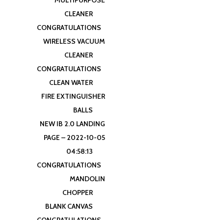
MULTIPURPOSE
CLEANER
CONGRATULATIONS
WIRELESS VACUUM
CLEANER
CONGRATULATIONS
CLEAN WATER
FIRE EXTINGUISHER
BALLS
NEW IB 2.0 LANDING
PAGE – 2022-10-05
04:58:13
CONGRATULATIONS
MANDOLIN
CHOPPER
BLANK CANVAS