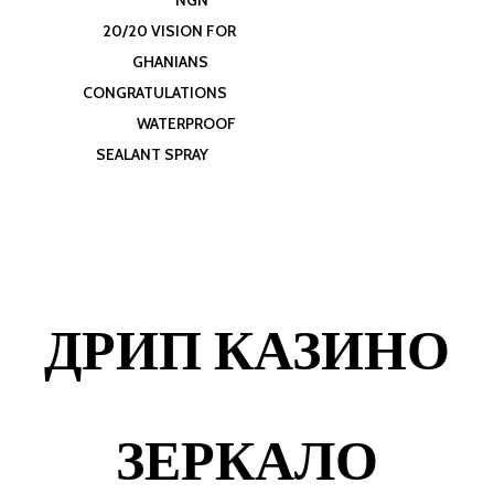
NGN
20/20 VISION FOR
GHANIANS
CONGRATULATIONS
WATERPROOF
SEALANT SPRAY
ДРИП КАЗИНО
ЗЕРКАЛО