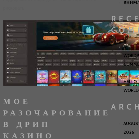
ВНИМА
рисковать!
REC
COM
A
WORDP
COMME
on
HELLO
WORLD
МОЕ
ARC
РАЗОЧАРОВАНИЕ
В ДРИП
AUGUS
2026
КАЗИНО