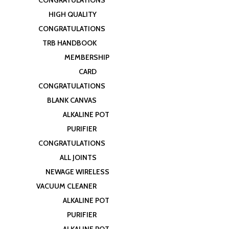
CONGRATULATIONS
HIGH QUALITY
CONGRATULATIONS
TRB HANDBOOK
MEMBERSHIP
CARD
CONGRATULATIONS
BLANK CANVAS
ALKALINE POT
PURIFIER
CONGRATULATIONS
ALL JOINTS
NEWAGE WIRELESS
VACUUM CLEANER
ALKALINE POT
PURIFIER