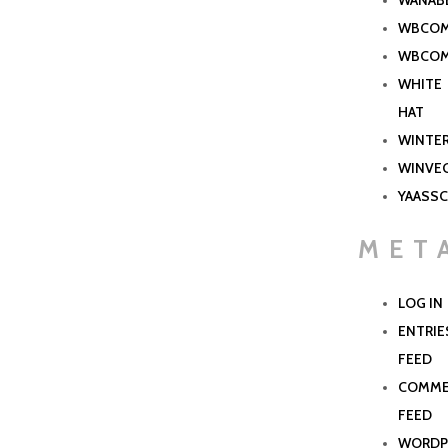
WANAB
WBCOM
WBCOM
WHITE
HAT
WINTE
WINVE
YAASSC
MET
LOG IN
ENTRIE
FEED
COMM
FEED
WORDP