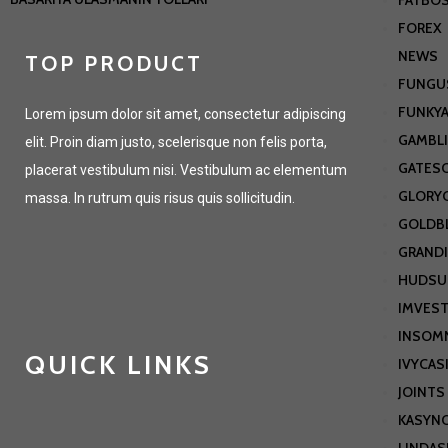
FATBO
FOREX
NEWS
TOP PRODUCT
FUNGU
FUNKYA
Lorem ipsum dolor sit amet, consectetur adipiscing
GAMBL
elit. Proin diam justo, scelerisque non felis porta,
GATES
placerat vestibulum nisi. Vestibulum ac elementum
GLORYC
massa. In rutrum quis risus quis sollicitudin.
GOLDB
GRANDI
HUDSU
IMVEST
INSOM
QUICK LINKS
IVYCAS
JOINTS
KASYN