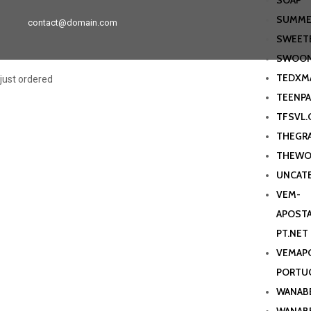
SOAP
SUMME
contact@domain.com
SWEET
SWOON
TEDXM
just ordered
TEENPA
TFSVL.
THEGR
THEWO
UNCAT
VEM-
APOSTA
PT.NET
VEMAP
PORTU
WANAB