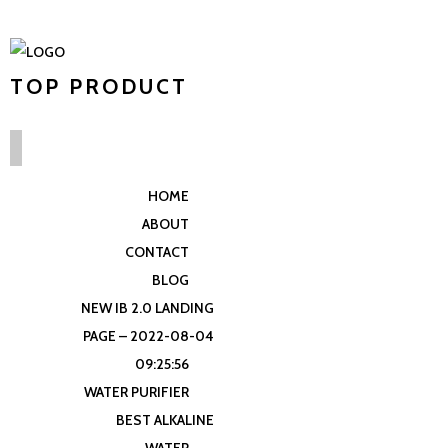
TOP PRODUCT
HOME
ABOUT
CONTACT
BLOG
NEW IB 2.0 LANDING
PAGE – 2022-08-04
09:25:56
WATER PURIFIER
BEST ALKALINE