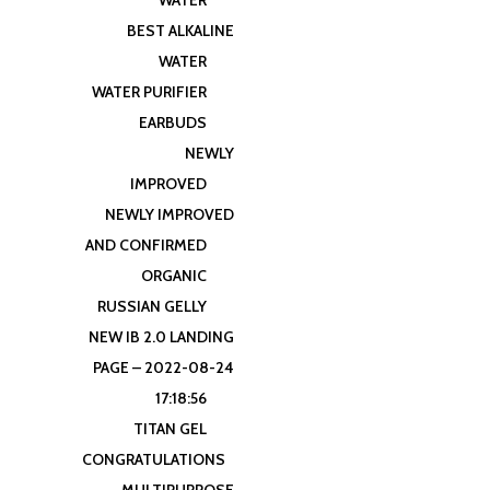
WATER
BEST ALKALINE
WATER
WATER PURIFIER
EARBUDS
NEWLY
IMPROVED
NEWLY IMPROVED
AND CONFIRMED
ORGANIC
RUSSIAN GELLY
NEW IB 2.0 LANDING
PAGE – 2022-08-24
17:18:56
TITAN GEL
CONGRATULATIONS