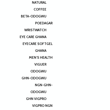
NATURAL
COFFEE
BETA-ODOGWU
POEDAGAR
WRISTWATCH
EYE CARE GHANA
EYECARE SOFTGEL
GHANA
MEN’S HEALTH
VIGUER
ODOGWU
GHN-ODOGWU
NGN-GHN-
ODOGWU
GHN VIGPRO
VIGPRO NGN