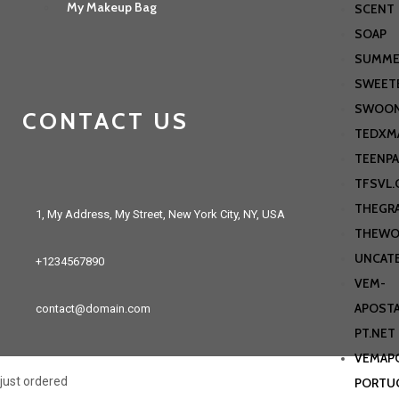
My Makeup Bag
SCENT
SOAP
SUMME
SWEET
SWOON
CONTACT US
TEDXM
TEENPA
TFSVL.
THEGR
1, My Address, My Street, New York City, NY, USA
THEWO
UNCAT
+1234567890
VEM-
APOSTA
contact@domain.com
PT.NET
VEMAP
just ordered
PORTU