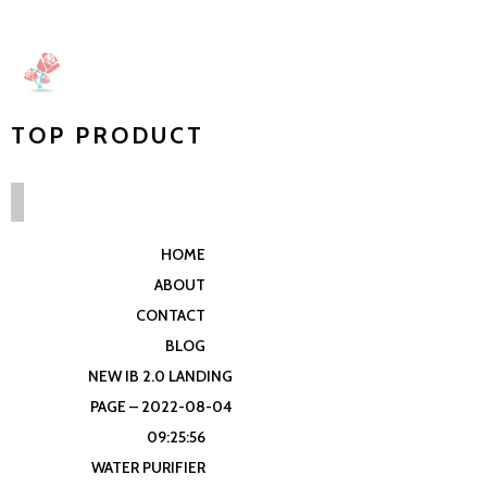
TOP PRODUCT
HOME
ABOUT
CONTACT
BLOG
NEW IB 2.0 LANDING
PAGE – 2022-08-04
09:25:56
WATER PURIFIER