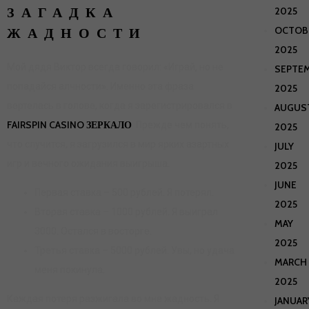
ЗАГАДКА
2025
OCTOB
ЖАДНОСТИ
2025
Мой дядя Виктор всегда говорил: «Играй, но не
SEPTE
попадайся алчности». Именно эта фраза
2025
вертелась в голове, когда я зарегистрировался в
AUGUS
FAIRSPIN CASINO ЗЕРКАЛО
. Прежде чем понять,
2025
что случится, я загрузился в мир ярких азартных
JULY
игр и вечного ожидания выигрыша.
2025
JUNE
Первая ставка – 500 рублей. Я потерял.
2025
Вторая ставка – 1000 рублей. Я выиграл
MAY
3000. Остался в восторге.
2025
Третья ставка – 5000 рублей. Увы, но удача
MARCH
меня покинула.
2025
Каждая потеря разжигала во мне жадность. Я
JANUAR