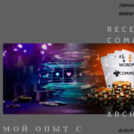
азартных играх, жадности и уроках, которые
ZƏNGI
помогут сохранить контроль. Узнайте, как не
ВНИМА
стать жертвой алчности!
REC
COM
A
WORDP
COMME
on
HELLO
WORLD
ARC
МОЙ ОПЫТ С
AUGUS