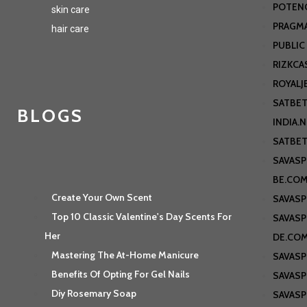
POTEN
skin care
PRAGMA
hair care
PUBLIC
RIZKC
ROYALJ
SATBET
BLOGS
INDIA.
SATBET
SAVASP
BE.CO
Create Your Own Scent
SAVASP
Top 10 Classic Valentine's Day Scents For
SAVASP
Her
DE.CO
Mastering The At-Home Manicure
SAVASP
Benefits Of Opting For Gel Nails
SAVAS
Diy Rosemary Soap
SAVASP