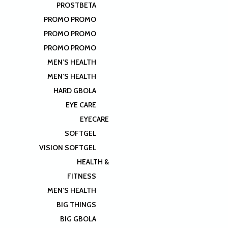
PROSTBETA
PROMO PROMO
PROMO PROMO
PROMO PROMO
MEN’S HEALTH
MEN’S HEALTH
HARD GBOLA
EYE CARE
EYECARE
SOFTGEL
VISION SOFTGEL
HEALTH &
FITNESS
MEN’S HEALTH
BIG THINGS
BIG GBOLA