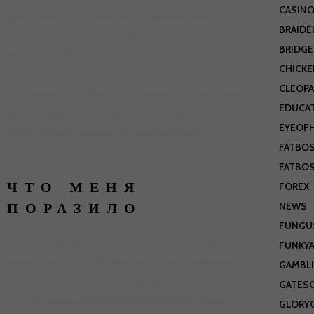
CASINO
Фреш казино не только радует множеством
BRAIDE
игровых опций, но также обеспечивает
BRIDGE
мобильный доступ, что оказалось весьма
CHICK
полезным. Мне на удивление понравилось играть
CLEOPA
на телефоне, и я заметил, что многие игроки тоже
EDUCA
отдают предпочтение этому. Чувство, когда ты в
EYEOF
любой момент можешь погрузиться в мир
FATBO
азартных игр, было просто потрясающим.
FATBO
ЧТО МЕНЯ
FOREX
ПОРАЗИЛО
NEWS
FUNGU
Во время игры я стал свидетелем различных
FUNKYA
конкурсов и событий, о которых Ваня ранее меня
GAMBL
не предупреждал. Например, мы оба
GATES
поучаствовали в одном из розыгрышей призов, и
GLORYC