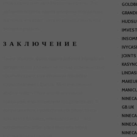
неожиданно выиграли бесплатные спины. Это
GOLDB
добавило остроты нашим вечерним посиделкам,
GRANDI
и я понял, что азарт — это не только деньги, но и
HUDSU
эмоции и радость.
IMVEST
INSOM
ЗАКЛЮЧЕНИЕ
IVYCAS
JOINTS
Таким образом,
фреш казино рабочее зеркало на
KASYN
сегодня
стало для меня не только возможностью
LINDAS
проявить удачу, но и отличным способом
MAKEU
провести время с братом. Многочисленные
MANIC
азартные игры стали нашей маленькой
NINECA
традицией, и мы планируем продолжать это. В
GB.UK
конечном итоге, несмотря на все риски, здесь
NINEC
есть нечто большее, чем просто игра — это
NINEC
возможность забыться и получить заряд
NINEC
положительных эмоций.