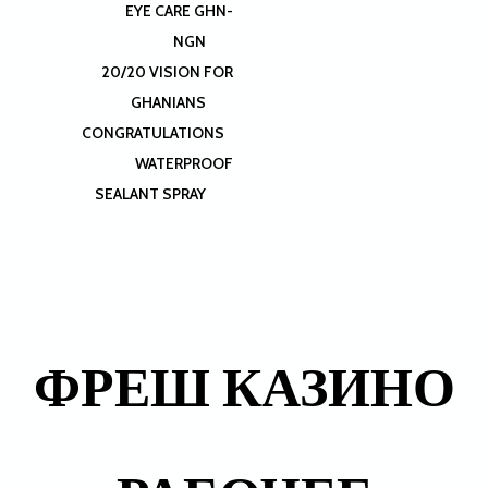
EYE CARE GHN-
NGN
20/20 VISION FOR
GHANIANS
CONGRATULATIONS
WATERPROOF
SEALANT SPRAY
ФРЕШ КАЗИНО