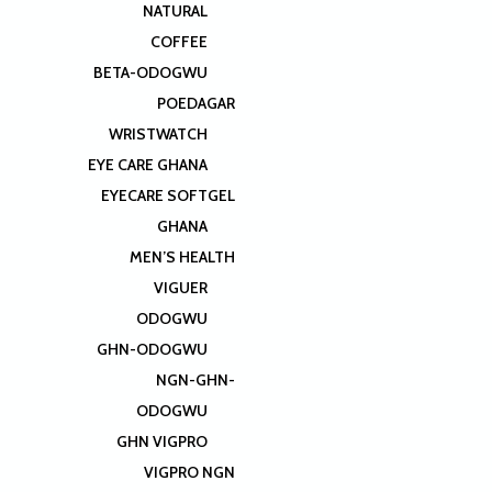
NATURAL
COFFEE
BETA-ODOGWU
POEDAGAR
WRISTWATCH
EYE CARE GHANA
EYECARE SOFTGEL
GHANA
MEN’S HEALTH
VIGUER
ODOGWU
GHN-ODOGWU
NGN-GHN-
ODOGWU
GHN VIGPRO
VIGPRO NGN