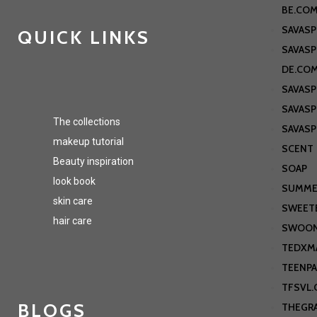
BE.CO
SAVASP
QUICK LINKS
SAVASP
DE.CO
SAVASP
SAVAS
The collections
SAVASP
makeup tutorial
SCENT
Beauty inspiration
SOAP
look book
SUMME
skin care
SWEET
hair care
SWOON
TEDXM
TEENPA
TFSVL.
BLOGS
THEGR