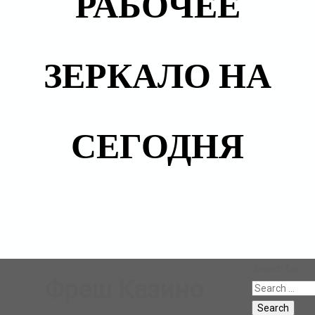
РАБОЧЕЕ
ЗЕРКАЛО НА
СЕГОДНЯ
Search for:
Фреш Казино