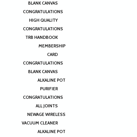
BLANK CANVAS
CONGRATULATIONS
HIGH QUALITY
CONGRATULATIONS
TRB HANDBOOK
MEMBERSHIP
CARD
CONGRATULATIONS
BLANK CANVAS
ALKALINE POT
PURIFIER
CONGRATULATIONS
ALL JOINTS
NEWAGE WIRELESS
VACUUM CLEANER
ALKALINE POT