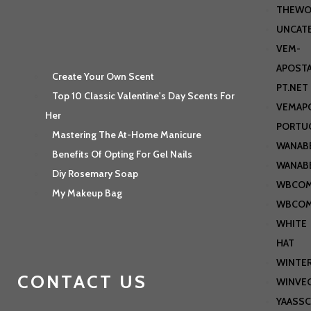
THEWO
UNCAT
VEM-
APOSTA
Create Your Own Scent
PT.NET
Top 10 Classic Valentine's Day Scents For
VEMAP
Her
PORTU
Mastering The At-Home Manicure
WANAB
Benefits Of Opting For Gel Nails
WANAB
Diy Rosemary Soap
WBCOM
My Makeup Bag
WBCOM
WHITE
HAT
WINTE
CONTACT US
WINVE
YAASSC