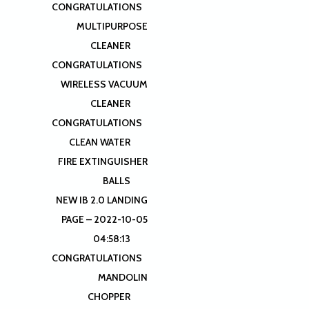
CONGRATULATIONS
MULTIPURPOSE
CLEANER
CONGRATULATIONS
WIRELESS VACUUM
CLEANER
CONGRATULATIONS
CLEAN WATER
FIRE EXTINGUISHER
BALLS
NEW IB 2.0 LANDING
PAGE – 2022-10-05
04:58:13
CONGRATULATIONS
MANDOLIN
CHOPPER