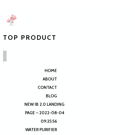
TOP PRODUCT
HOME
ABOUT
CONTACT
BLOG
NEW IB 2.0 LANDING
PAGE – 2022-08-04
09:25:56
WATER PURIFIER