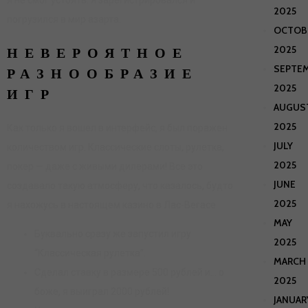
2025
погрузился в мир азарта.
OCTOB
2025
НЕВЕРОЯТНОЕ
SEPTE
РАЗНООБРАЗИЕ
2025
ИГР
AUGUS
2025
Как только я вошел в интерфейс, я был поражен
JULY
количеством игр. Классические слоты, рулетка,
2025
покер — даже с живыми дилерами! Все это
JUNE
создавало такую атмосферу, что казалось, будто
2025
я нахожусь в настоящем казино в Лас-Вегасе.
MAY
Буквально сразу же запустил игру
2025
“Классическая рулетка”.
MARCH
Сделал ставку в размере 500 рублей и… о
2025
боже, я выиграл 2000 рублей!
JANUAR