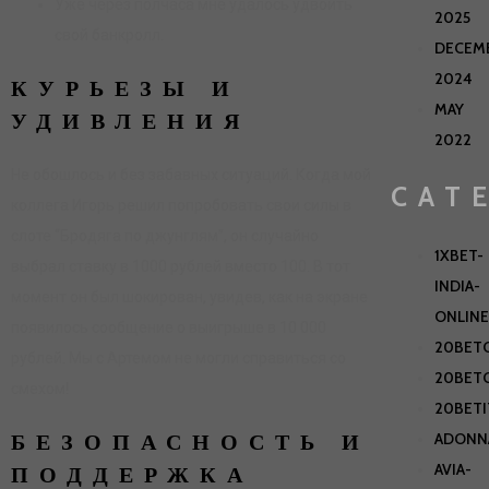
Уже через полчаса мне удалось удвоить
2025
свой банкролл.
DECEM
2024
КУРЬЕЗЫ И
MAY
УДИВЛЕНИЯ
2022
Не обошлось и без забавных ситуаций. Когда мой
CAT
коллега Игорь решил попробовать свои силы в
слоте “Бродяга по джунглям”, он случайно
1XBET-
выбрал ставку в 1000 рублей вместо 100. В тот
INDIA-
момент он был шокирован, увидев, как на экране
ONLINE
появилось сообщение о выигрыше в 10 000
20BET
рублей. Мы с Артемом не могли справиться со
20BET
смехом!
20BETI
БЕЗОПАСНОСТЬ И
ADONN
AVIA-
ПОДДЕРЖКА