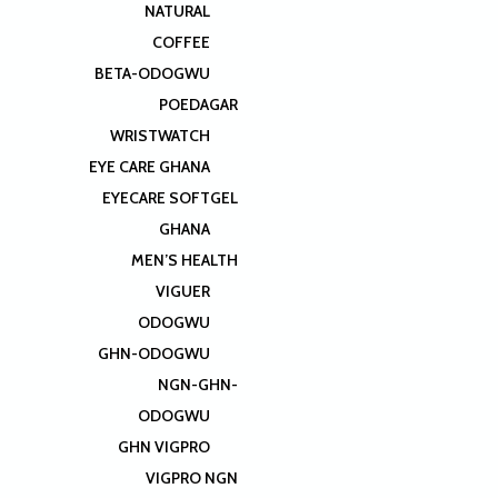
NATURAL
COFFEE
BETA-ODOGWU
POEDAGAR
WRISTWATCH
EYE CARE GHANA
EYECARE SOFTGEL
GHANA
MEN’S HEALTH
VIGUER
ODOGWU
GHN-ODOGWU
NGN-GHN-
ODOGWU
GHN VIGPRO
VIGPRO NGN