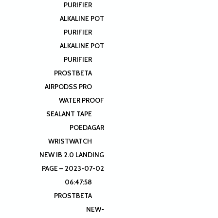
PURIFIER
ALKALINE POT
PURIFIER
ALKALINE POT
PURIFIER
PROSTBETA
AIRPODSS PRO
WATER PROOF
SEALANT TAPE
POEDAGAR
WRISTWATCH
NEW IB 2.0 LANDING
PAGE – 2023-07-02
06:47:58
PROSTBETA
NEW-