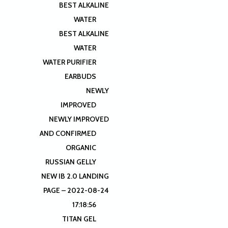
BEST ALKALINE
WATER
BEST ALKALINE
WATER
WATER PURIFIER
EARBUDS
NEWLY
IMPROVED
NEWLY IMPROVED
AND CONFIRMED
ORGANIC
RUSSIAN GELLY
NEW IB 2.0 LANDING
PAGE – 2022-08-24
17:18:56
TITAN GEL