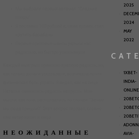
2025
Мы выбрали первый автомат: "Сладкие
DECEM
плоды".
2024
Я поставил 100 рублей и, сжав кулаки, стал
MAY
крутить барабаны.
2022
Первые призовые шансы укрыли нас
радостью, но быстро ускользнули.
CAT
Каждый выигрыш приносил краткую радость, но,
1XBET-
как только деньги ускользали, возникала почти
INDIA-
физическая боль утраты. Я видел, как на лице
ONLINE
Натальи сменилась радость на грусть. Мои
20BET
мысли, как тени, расползались по стенам: "Зачем
20BET
мы сюда пришли?" Этот вопрос терзает, словно
20BETI
сам ветер колет в лицо.
ADONN
НЕОЖИДАННЫЕ
AVIA-