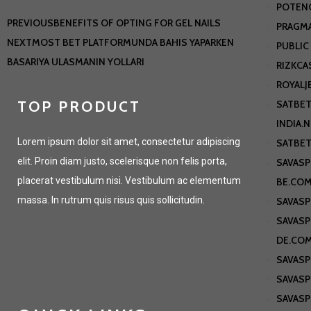
POTEN
PREVIOUS
BENEFITS OF OPTING FOR GEL NAILS
PRAGMA
NEXT
MOST BET PLATFORMUNDA BAHIS YAPARKEN
PUBLIC
BASARIYA ULASMANIN YOLLARI
RIZKC
ROYALJ
TOP PRODUCT
SATBET
INDIA.
Lorem ipsum dolor sit amet, consectetur adipiscing
SATBET
elit. Proin diam justo, scelerisque non felis porta,
SAVASP
placerat vestibulum nisi. Vestibulum ac elementum
BE.CO
massa. In rutrum quis risus quis sollicitudin.
SAVASP
SAVASP
DE.CO
SAVASP
SAVAS
SAVASP