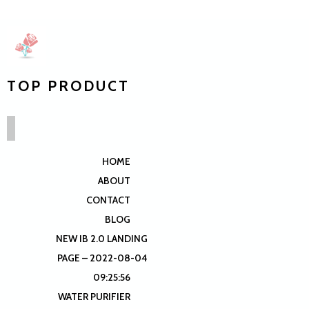
TOP PRODUCT
HOME
ABOUT
CONTACT
BLOG
NEW IB 2.0 LANDING
PAGE – 2022-08-04
09:25:56
WATER PURIFIER