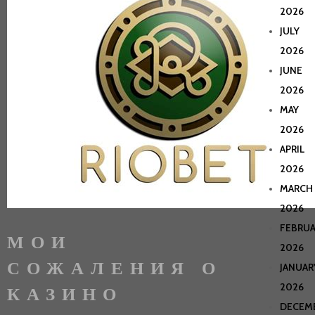
2026
JULY
2026
JUNE
2026
MAY
2026
APRIL
2026
MARCH
2026
FEBRU
МОИ
2026
СОЖАЛЕНИЯ О
JANUAR
2026
КАЗИНО
DECEM