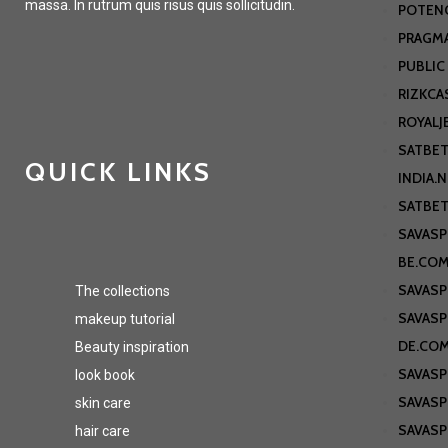
massa. In rutrum quis risus quis sollicitudin.
POTEN
PRAGMA
PUBLIC
RIZKC
ROYALJ
SATBET
QUICK LINKS
INDIA.
SATBET
SAVASP
BE.CO
SAVASP
The collections
SAVASP
makeup tutorial
DE.CO
Beauty inspiration
SAVASP
look book
SAVAS
skin care
SAVASP
hair care