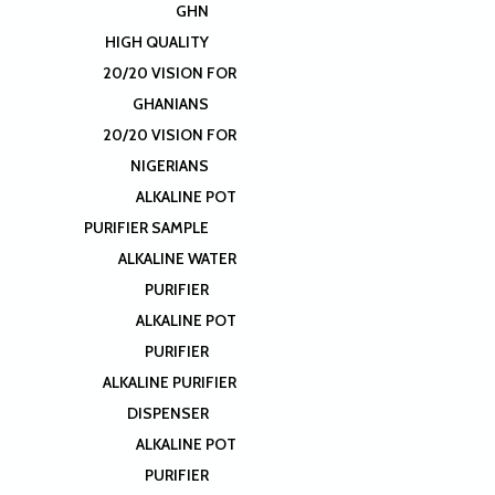
GHN
HIGH QUALITY
20/20 VISION FOR
GHANIANS
20/20 VISION FOR
NIGERIANS
ALKALINE POT
PURIFIER SAMPLE
ALKALINE WATER
PURIFIER
ALKALINE POT
PURIFIER
ALKALINE PURIFIER
DISPENSER
ALKALINE POT
PURIFIER