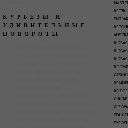
бременем.
MASTE
BET7K-
КУРЬЕЗЫ И
ENTRAR
УДИВИТЕЛЬНЫЕ
BETON
ПОВОРОТЫ
AUSTRA
BIGBA
Однажды, играя в покер, я случайно
BIGBAS
случайно выбрал неправильную ставку и
BIGBA
потерял еще 5,000 рублей. Вечером я
BOOME
устроил разбор нашей с Жанной встречи,
CASINO
объясняя, почему я вдруг не могу
BRAIDE
позволить себе поездку.
BRIDGE
Еще одним моментом шутки в казино
CHICK
риобет стал случай, когда я начал играть
CLEOPA
на автоматах, на которых повстречал Леру,
EDUCA
лучшую подругу Жанны, которая также
EYEOF
потеряла деньги. Вместе мы сожгли