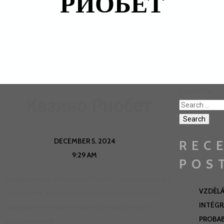
РИОБЕТ
Search for:
Казино Риобет
DECEMBER 5, 2024
REC
9:29 AM
POS
Погрузитесь в мой опыт с Риобет - от надежды до
VZDĚL
сожалений. Узнайте, как азартные игры могут
INTÉG
разрушить мечты и в чем истинная ценность
PROBA
воспоминаний.