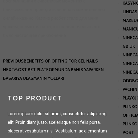
воспоминания о счастливых моментах с
KASYN
близкими, чем проводить вечера в сомнительных
LINDAS
онлайн-казино. Казино риобет стало для меня
MAKEU
уроком, несмотря на то, что первоначально это
MANIC
было настоящее приключение.
NINECA
GB.UK
NINEC
PREVIOUS
BENEFITS OF OPTING FOR GEL NAILS
NINEC
NEXT
MOST BET PLATFORMUNDA BAHIS YAPARKEN
NINEC
BASARIYA ULASMANIN YOLLARI
ODDBO
PACHI
TOP PRODUCT
PLAYOJ
PLINKO
Lorem ipsum dolor sit amet, consectetur adipiscing
OFFICI
elit. Proin diam justo, scelerisque non felis porta,
PLINK
placerat vestibulum nisi. Vestibulum ac elementum
POST