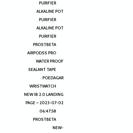
PURIFIER
ALKALINE POT
PURIFIER
ALKALINE POT
PURIFIER
PROSTBETA
AIRPODSS PRO
WATER PROOF
SEALANT TAPE
POEDAGAR
WRISTWATCH
NEW IB 2.0 LANDING
PAGE – 2023-07-02
06:47:58
PROSTBETA
NEW-