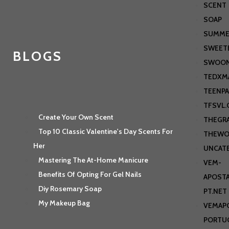
SCENT
SOAP
SUMME
SWEET
BLOGS
SWOON
TEDXM
TEENPA
TFSVL.
Create Your Own Scent
THEGR
Top 10 Classic Valentine's Day Scents For
THEWO
Her
UNCAT
Mastering The At-Home Manicure
VEM-
Benefits Of Opting For Gel Nails
APOSTA
Diy Rosemary Soap
PT.NET
My Makeup Bag
VEMAP
PORTU