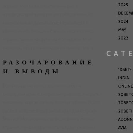
2025
хорошо. Мой баланс постепенно рос. Я
DECEM
чувствовал себя настоящим победителем. Но
2024
наивность молодости и азарт брали верх. Я
MAY
ставил на всё больше и больше, наслаждаясь
2022
играми, такими как рулетка и блэкджек. Мне
казалось, что удача никогда не покинет меня.
CAT
РАЗОЧАРОВАНИЕ
1XBET-
И ВЫВОДЫ
INDIA-
Однажды в час ночи, поднимавшись на
ONLINE
очередном уровне в игровом процессе, я обратил
20BET
внимание на свои потери. Я потерял более 20,000
20BET
рублей, которые с трудом собирал для отпуска с
20BETI
Жанной. Моя задумка о путешествии в теплые
ADONN
страны с лучшим другом стала вдруг ужасным
AVIA-