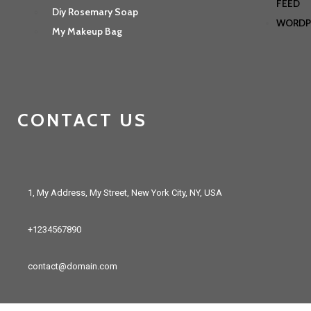
FEED
Diy Rosemary Soap
WORDP
My Makeup Bag
CONTACT US
1, My Address, My Street, New York City, NY, USA
+1234567890
contact@domain.com