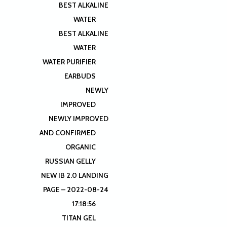
BEST ALKALINE
WATER
BEST ALKALINE
WATER
WATER PURIFIER
EARBUDS
NEWLY
IMPROVED
NEWLY IMPROVED
AND CONFIRMED
ORGANIC
RUSSIAN GELLY
NEW IB 2.0 LANDING
PAGE – 2022-08-24
17:18:56
TITAN GEL