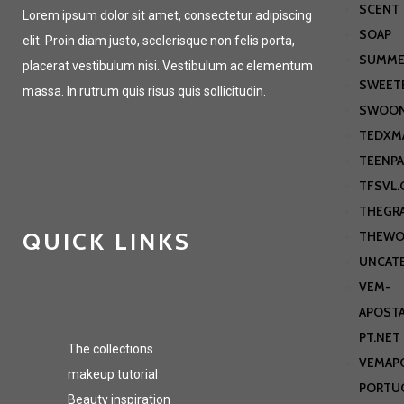
SCENT
Lorem ipsum dolor sit amet, consectetur adipiscing
SOAP
elit. Proin diam justo, scelerisque non felis porta,
SUMME
placerat vestibulum nisi. Vestibulum ac elementum
SWEET
massa. In rutrum quis risus quis sollicitudin.
SWOON
TEDXM
TEENPA
TFSVL.
THEGR
QUICK LINKS
THEWO
UNCAT
VEM-
APOSTA
PT.NET
The collections
VEMAP
makeup tutorial
PORTU
Beauty inspiration