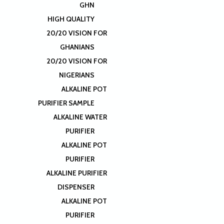
GHN
HIGH QUALITY
20/20 VISION FOR
GHANIANS
20/20 VISION FOR
NIGERIANS
ALKALINE POT
PURIFIER SAMPLE
ALKALINE WATER
PURIFIER
ALKALINE POT
PURIFIER
ALKALINE PURIFIER
DISPENSER
ALKALINE POT
PURIFIER