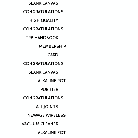
BLANK CANVAS
CONGRATULATIONS
HIGH QUALITY
CONGRATULATIONS
TRB HANDBOOK
MEMBERSHIP
CARD
CONGRATULATIONS
BLANK CANVAS
ALKALINE POT
PURIFIER
CONGRATULATIONS
ALL JOINTS
NEWAGE WIRELESS
VACUUM CLEANER
ALKALINE POT