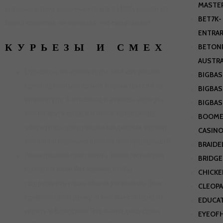
MASTE
которые к тому времени играли в LEGO, вышли из
BET7K-
своей комнаты, не понимая, что происходит.
ENTRAR
КУРЬЕЗЫ И СМЕХ
BETON
AUSTRA
Однажды, во время игры, мой кот решил
BIGBA
присоединиться ко мне и прыжком сел на
BIGBAS
клавиатуру. Я отчаянно пыталась вернуть
BIGBA
все на круги своя, и в итоге катастрофа
BOOME
обернулась следующим шедевром: курсор
CASINO
внезапно переместился на ‘все проигрыши’!
BRAIDE
Лена решила пригласить своих партнеров
BRIDGE
по игре в
леон бет казино
, чтобы
CHICK
поддержать наше общее увлечение. Она
CLEOPA
привела свою дочку, и они вместе начали
EDUCA
играть в блэкджек! Это выглядело столь
EYEOF