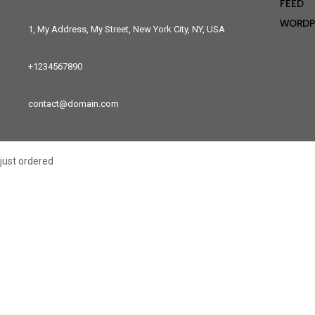
FEED
WORDP
1, My Address, My Street, New York City, NY, USA
+1234567890
contact@domain.com
just ordered