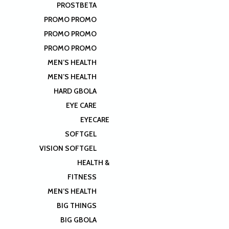
PROSTBETA
PROMO PROMO
PROMO PROMO
PROMO PROMO
MEN’S HEALTH
MEN’S HEALTH
HARD GBOLA
EYE CARE
EYECARE
SOFTGEL
VISION SOFTGEL
HEALTH &
FITNESS
MEN’S HEALTH
BIG THINGS
BIG GBOLA