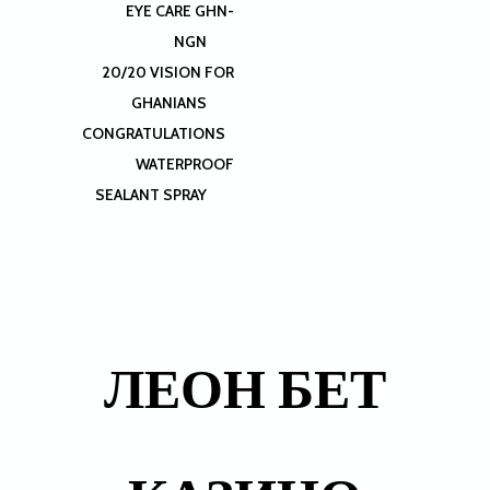
EYE CARE GHN-
NGN
20/20 VISION FOR
GHANIANS
CONGRATULATIONS
WATERPROOF
SEALANT SPRAY
ЛЕОН БЕТ