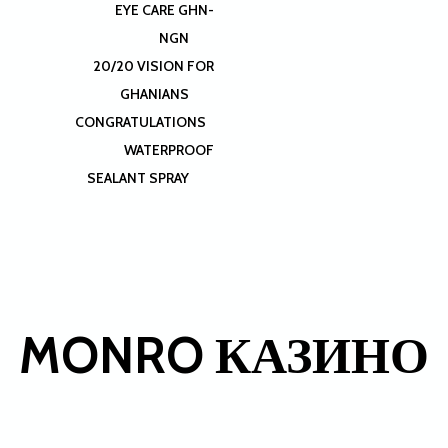
EYE CARE GHN-
NGN
20/20 VISION FOR
GHANIANS
CONGRATULATIONS
WATERPROOF
SEALANT SPRAY
MONRO КАЗИНО