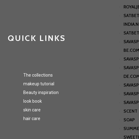
ROYALJ
SATBET
INDIA.
SATBET
QUICK LINKS
SAVASP
BE.CO
SAVASP
SAVASP
The collections
DE.CO
makeup tutorial
SAVASP
Beauty inspiration
SAVAS
look book
SAVASP
skin care
SCENT
hair care
SOAP
SUMME
SWEET