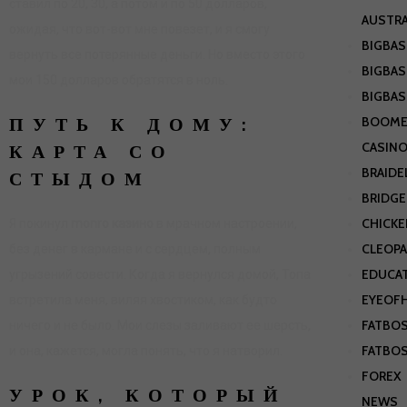
ставил по 20, 30, а потом и по 50 долларов,
AUSTRA
ожидая, что вот-вот мне повезет, и я смогу
BIGBA
вернуть все потерянные деньги. Но вместо этого
BIGBAS
мои 150 долларов обратятся в ноль.
BIGBA
ПУТЬ К ДОМУ:
BOOME
CASINO
КАРТА СО
BRAIDE
СТЫДОМ
BRIDGE
CHICK
Я покинул
monro казино
в мрачном настроении,
CLEOPA
без денег в кармане и с сердцем, полным
EDUCA
угрызений совести. Когда я вернулся домой, Топа
EYEOF
встретила меня, виляя хвостиком, как будто
FATBO
ничего и не было. Мои слезы заливают ее шерсть,
FATBO
и она, кажется, могла понять, что я натворил.
FOREX
УРОК, КОТОРЫЙ
NEWS