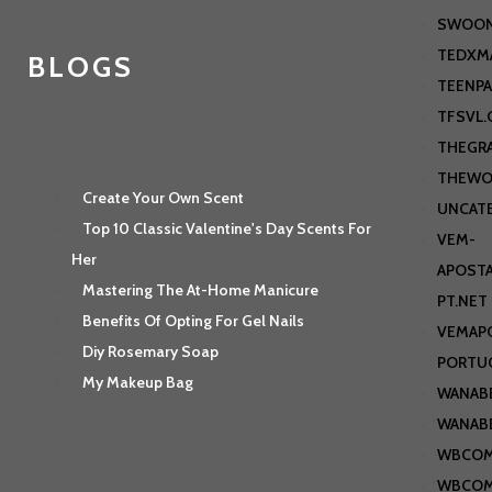
SWOON
TEDXM
BLOGS
TEENPA
TFSVL.
THEGR
THEWO
Create Your Own Scent
UNCAT
Top 10 Classic Valentine's Day Scents For
VEM-
Her
APOSTA
Mastering The At-Home Manicure
PT.NET
Benefits Of Opting For Gel Nails
VEMAP
Diy Rosemary Soap
PORTU
My Makeup Bag
WANAB
WANAB
WBCOM
WBCOM