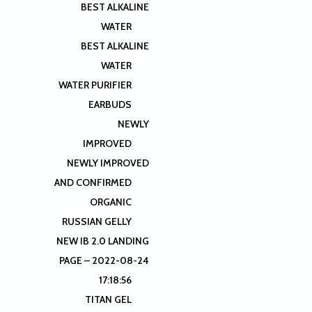
BEST ALKALINE
WATER
BEST ALKALINE
WATER
WATER PURIFIER
EARBUDS
NEWLY
IMPROVED
NEWLY IMPROVED
AND CONFIRMED
ORGANIC
RUSSIAN GELLY
NEW IB 2.0 LANDING
PAGE – 2022-08-24
17:18:56
TITAN GEL