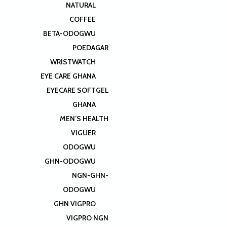
NATURAL
COFFEE
BETA-ODOGWU
POEDAGAR
WRISTWATCH
EYE CARE GHANA
EYECARE SOFTGEL
GHANA
MEN’S HEALTH
VIGUER
ODOGWU
GHN-ODOGWU
NGN-GHN-
ODOGWU
GHN VIGPRO
VIGPRO NGN