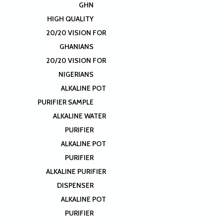
GHN
HIGH QUALITY
20/20 VISION FOR
GHANIANS
20/20 VISION FOR
NIGERIANS
ALKALINE POT
PURIFIER SAMPLE
ALKALINE WATER
PURIFIER
ALKALINE POT
PURIFIER
ALKALINE PURIFIER
DISPENSER
ALKALINE POT
PURIFIER