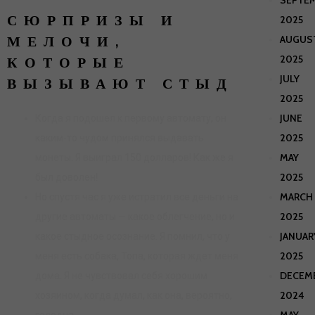
СЮРПРИЗЫ И
2025
МЕЛОЧИ,
AUGUS
2025
КОТОРЫЕ
JULY
ВЫЗЫВАЮТ СТЫД
2025
JUNE
Когда я подошел к первому автомату, он
2025
каким-то чудом принялся выдавать
MAY
монеты. Я выиграл 150 долларов! Как же я
2025
был доволен!
MARCH
Но спустя час я уже истратил все деньги на
2025
другие автоматы — какое облегчение, но и
JANUAR
какое стыдное осознание. Я помнил, что у
2025
меня есть собака, Топа, которая ждет меня
DECEM
дома. Я не чувствовал себя хорошим
2024
хозяином, когда думал, как она, вероятно,
MAY
голодна.