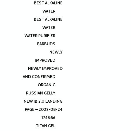
BEST ALKALINE
WATER
BEST ALKALINE
WATER
WATER PURIFIER
EARBUDS
NEWLY
IMPROVED
NEWLY IMPROVED
AND CONFIRMED
ORGANIC
RUSSIAN GELLY
NEW IB 2.0 LANDING
PAGE – 2022-08-24
17:18:56
TITAN GEL