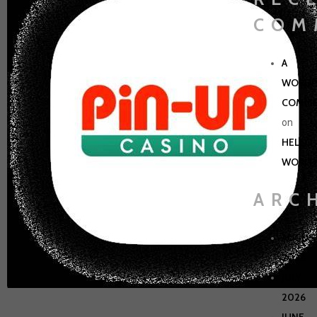
COM
A
WORDP
COMME
on
HELLO
WORLD
ARC
AUGUS
2026
JULY
2026
JUNE