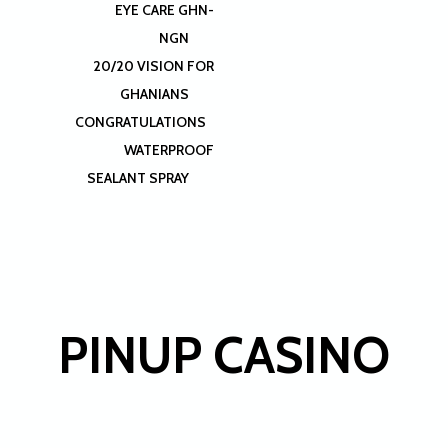
EYE CARE GHN-
NGN
20/20 VISION FOR
GHANIANS
CONGRATULATIONS
WATERPROOF
SEALANT SPRAY
PINUP CASINO