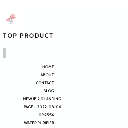
TOP PRODUCT
HOME
ABOUT
CONTACT
BLOG
NEW IB 2.0 LANDING
PAGE – 2022-08-04
09:25:56
WATER PURIFIER