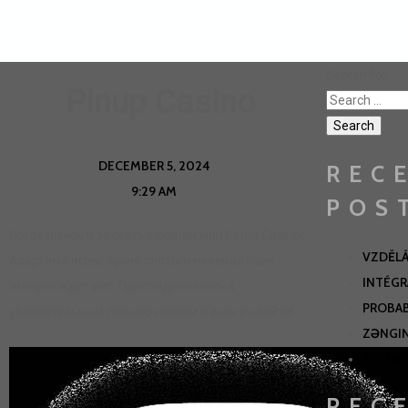
Search for:
Pinup Casino
DECEMBER 5, 2024
REC
9:29 AM
POS
Погрузитесь в захватывающий мир Pinup Casino!
VZDĚL
Азартные игры, яркие слоты и невероятные
INTÉG
эмоции ждут вас. Присоединяйтесь к
PROBA
увлекательным приключениям и выигрывайте!
ZƏNGI
ВНИМА
REC