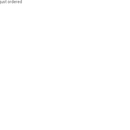
just ordered