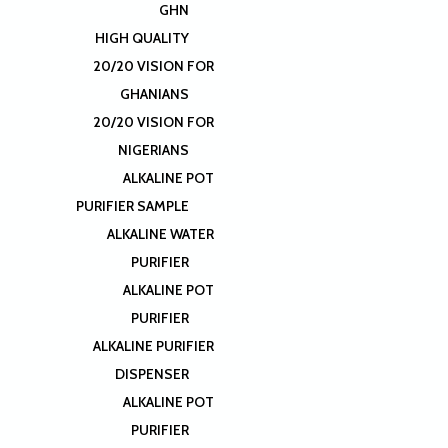
GHN
HIGH QUALITY
20/20 VISION FOR
GHANIANS
20/20 VISION FOR
NIGERIANS
ALKALINE POT
PURIFIER SAMPLE
ALKALINE WATER
PURIFIER
ALKALINE POT
PURIFIER
ALKALINE PURIFIER
DISPENSER
ALKALINE POT
PURIFIER