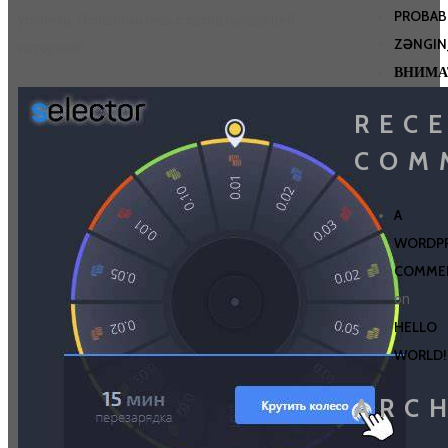
PROBAB
усвоить. Ознакомьтесь с захватывающей
ZƏNGIN
историей!
ВНИМА
REC
COM
A
WORDP
COMME
on
HELLO
WORLD!
ARC