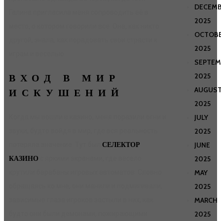
DECEMB
Галина пригласила меня сопроводить её в
2025
место, о котором говорили все. Она, как никто
OCTOB
другой, знала, как порадовать свои страсти к
2025
играм и веселью.
SEPTEM
2025
ВХОД В МИР
AUGUS
ИСКУШЕНИЙ
2025
Когда мы вошли в казино, меня поразили огни и
JULY
звуки, будто войдя в мир, где вся реальность
2025
СЕЛЕКТОР
потеряла значение. Тут был
JUNE
КАЗИНО
с яркими экранами, где весело
2025
крутили барабаны игровых автоматов. Словно
MAY
обращаясь ко мне, они манили и подмигивали,
2025
зависимые глаза игроков застыли в них, как
MARCH
будто они были демонами, пожирающими
2025