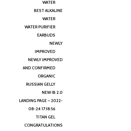
WATER
BEST ALKALINE
WATER
WATER PURIFIER
EARBUDS
NEWLY
IMPROVED
NEWLY IMPROVED
AND CONFIRMED
ORGANIC
RUSSIAN GELLY
NEW IB 2.0
LANDING PAGE – 2022-
08-24 17:18:56
TITAN GEL
CONGRATULATIONS