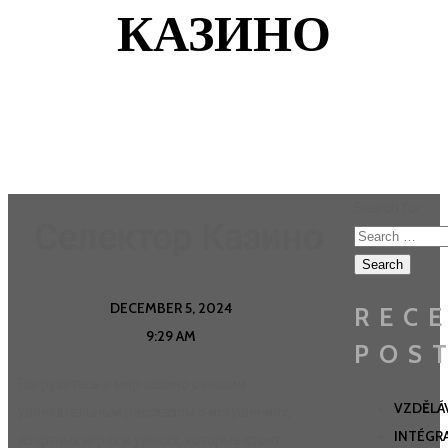
КАЗИНО
Search for:
Селектор Казино
DECEMBER 5, 2024
REC
9:29 AM
POS
Погрузитесь в мир казино с нашим
VZDĚLÁ
увлекательным рассказом о искушениях,
INTÉGR
азартных играх и уроках, которые стоит