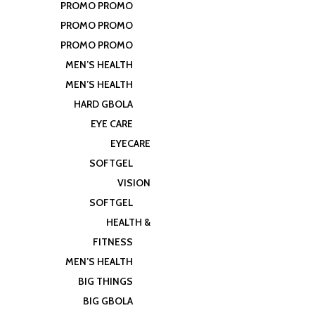
PROMO PROMO
PROMO PROMO
PROMO PROMO
MEN’S HEALTH
MEN’S HEALTH
HARD GBOLA
EYE CARE
EYECARE
SOFTGEL
VISION
SOFTGEL
HEALTH &
FITNESS
MEN’S HEALTH
BIG THINGS
BIG GBOLA