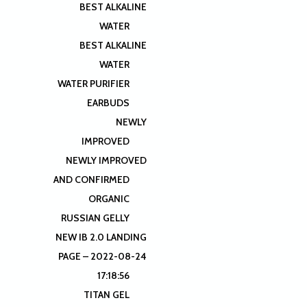
BEST ALKALINE
WATER
BEST ALKALINE
WATER
WATER PURIFIER
EARBUDS
NEWLY
IMPROVED
NEWLY IMPROVED
AND CONFIRMED
ORGANIC
RUSSIAN GELLY
NEW IB 2.0 LANDING
PAGE – 2022-08-24
17:18:56
TITAN GEL