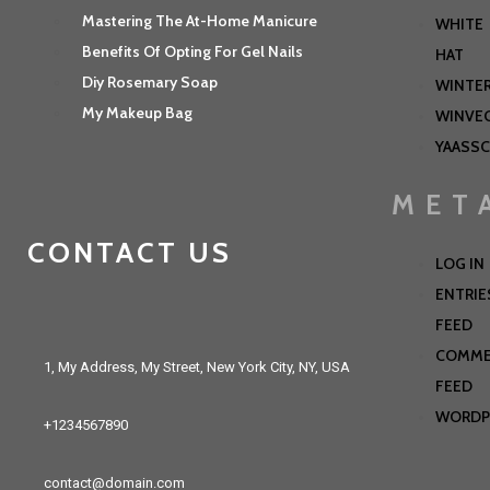
Mastering The At-Home Manicure
WHITE
Benefits Of Opting For Gel Nails
HAT
Diy Rosemary Soap
WINTE
My Makeup Bag
WINVE
YAASSC
MET
CONTACT US
LOG IN
ENTRIE
FEED
COMM
1, My Address, My Street, New York City, NY, USA
FEED
WORDP
+1234567890
contact@domain.com