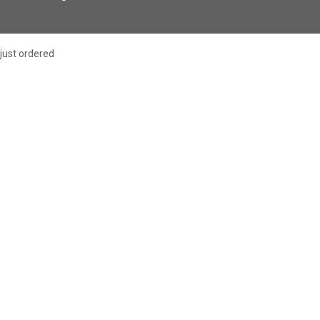
just ordered