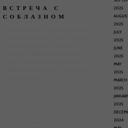
ВСТРЕЧА С
2025
СОБЛАЗНОМ
AUGUS
2025
Прибыл я в казино в пятничный вечер, когда
JULY
заведение переполняли улыбки и громкий смех.
2025
Среди бездумного веселья я увидел её —
JUNE
блондинку с глазами, как море. Меня зовут
2025
Андрей, и пока звуки игральных автоматов
MAY
сливались с треском бутылок, я нашел время,
2025
чтобы подойти к ней.
MARCH
2025
Её имя было Виктория.
JANUAR
Она играла в блэкджек, и мы вскоре начали
2025
разговор.
DECEM
Рядом располагался стол с рулеткой —
2024
игра, где можно было ставить всё на
MAY