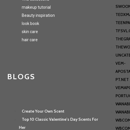
SWOON
makeup tutorial
TEDXM
Beauty inspiration
TEENPA
look book
TFSVL.
skin care
THEGR
hair care
THEWO
UNCAT
VEM-
APOSTA
BLOGS
PT.NET
VEMAP
PORTU
WANAB
Create Your Own Scent
WANAB
Top 10 Classic Valentine's Day Scents For
WBCOM
Her
WBCOM