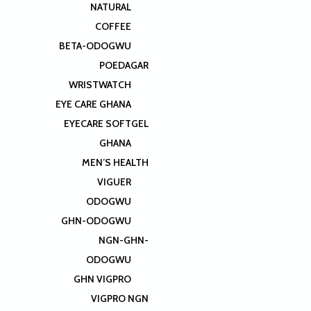
NATURAL
COFFEE
BETA-ODOGWU
POEDAGAR
WRISTWATCH
EYE CARE GHANA
EYECARE SOFTGEL
GHANA
MEN’S HEALTH
VIGUER
ODOGWU
GHN-ODOGWU
NGN-GHN-
ODOGWU
GHN VIGPRO
VIGPRO NGN