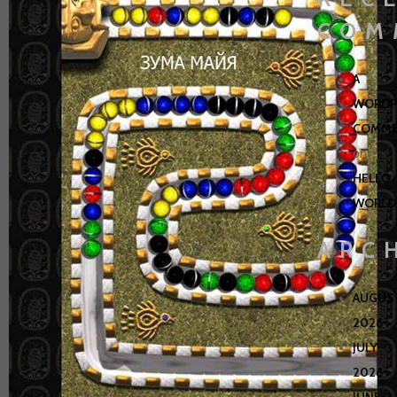
COM
A
WORDP
COMME
on
HELLO
WORLD
ARC
AUGUS
2026
JULY
2026
JUNE