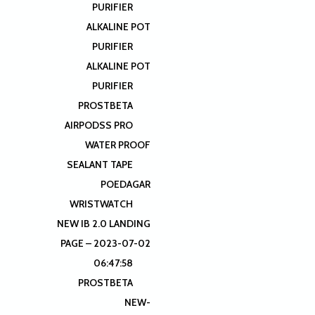
PURIFIER
ALKALINE POT
PURIFIER
ALKALINE POT
PURIFIER
PROSTBETA
AIRPODSS PRO
WATER PROOF
SEALANT TAPE
POEDAGAR
WRISTWATCH
NEW IB 2.0 LANDING
PAGE – 2023-07-02
06:47:58
PROSTBETA
NEW-