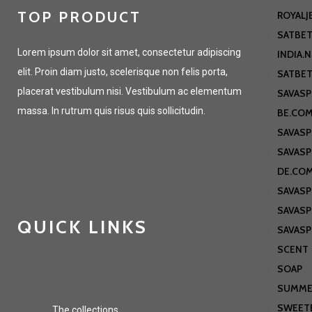
TOP PRODUCT
ROYALJ
SATBET
Lorem ipsum dolor sit amet, consectetur adipiscing
INDIA.
elit. Proin diam justo, scelerisque non felis porta,
SATBET
placerat vestibulum nisi. Vestibulum ac elementum
SAVASP
massa. In rutrum quis risus quis sollicitudin.
BE.CO
SAVASP
SAVASP
DE.CO
SAVASP
SAVAS
QUICK LINKS
SAVASP
SCENT
SOAP
SUMME
SWEET
The collections