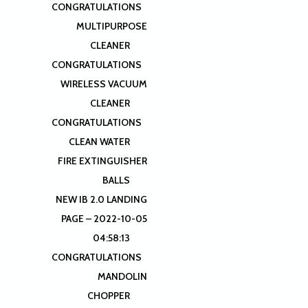
CONGRATULATIONS
MULTIPURPOSE
CLEANER
CONGRATULATIONS
WIRELESS VACUUM
CLEANER
CONGRATULATIONS
CLEAN WATER
FIRE EXTINGUISHER
BALLS
NEW IB 2.0 LANDING
PAGE – 2022-10-05
04:58:13
CONGRATULATIONS
MANDOLIN
CHOPPER