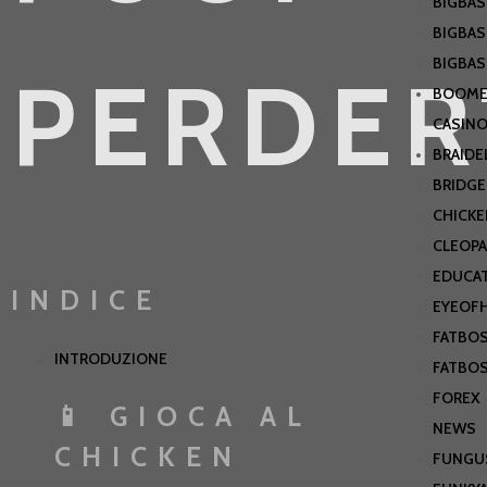
BIGBA
BIGBAS
BIGBA
PERDER
BOOME
CASINO
BRAIDE
BRIDGE
CHICK
CLEOPA
EDUCA
INDICE
EYEOF
FATBO
INTRODUZIONE
FATBO
FOREX
📱 GIOCA AL
NEWS
CHICKEN
FUNGU