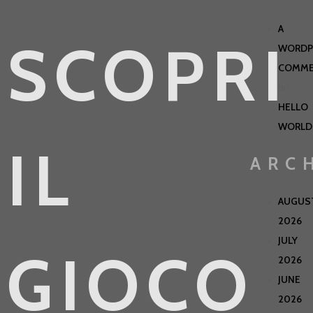
A
SCOPRI
WORDP
COMME
on
HELLO
WORLD
IL
ARC
AUGUS
2026
JULY
GIOCO
2026
JUNE
2026