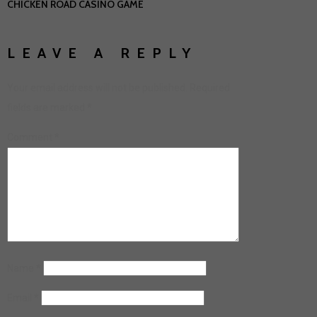
CHICKEN ROAD CASINO GAME
LEAVE A REPLY
Your email address will not be published.
Required
fields are marked
*
Comment
*
Name
*
Email
*