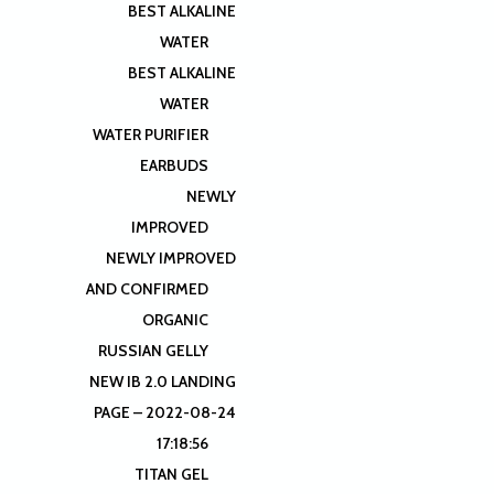
BEST ALKALINE
WATER
BEST ALKALINE
WATER
WATER PURIFIER
EARBUDS
NEWLY
IMPROVED
NEWLY IMPROVED
AND CONFIRMED
ORGANIC
RUSSIAN GELLY
NEW IB 2.0 LANDING
PAGE – 2022-08-24
17:18:56
TITAN GEL