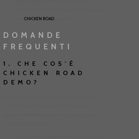
Gioca a lungo termine:
Non aspettarti di
vincere in ogni partita; il gioco è una maratona,
CHICKEN ROAD
non
uno sprint.
DOMANDE
FREQUENTI
1. CHE COS'È
CHICKEN ROAD
DEMO?
Il
Chicken Road Demo
è una versione di prova del
gioco di casinò Chicken Road, che consente ai
giocatori di familiarizzare con il gameplay senza
rischiare denaro reale.
Questa versione rappresenta infatti un modo