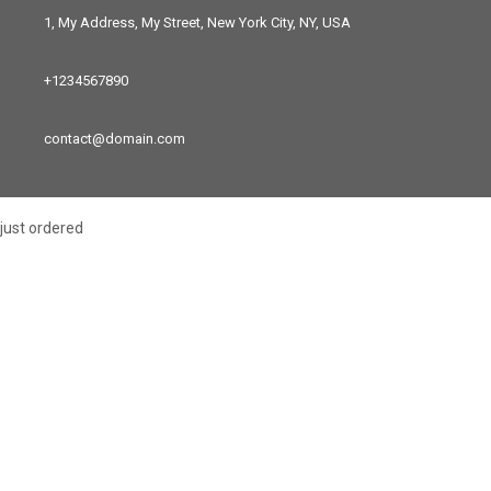
1, My Address, My Street, New York City, NY, USA
+1234567890
contact@domain.com
just ordered