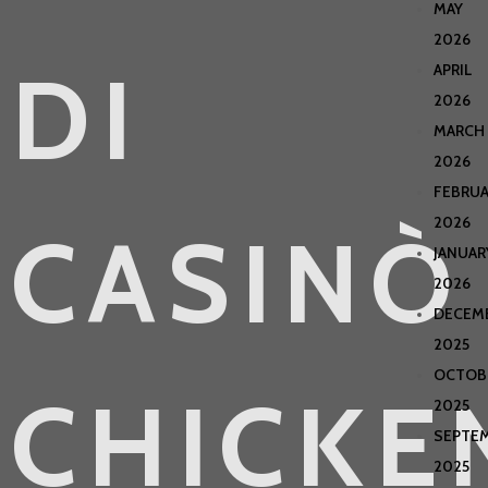
MAY
2026
DI
APRIL
2026
MARCH
2026
FEBRU
2026
CASINÒ
JANUAR
2026
DECEM
2025
OCTOB
CHICKE
2025
SEPTE
2025