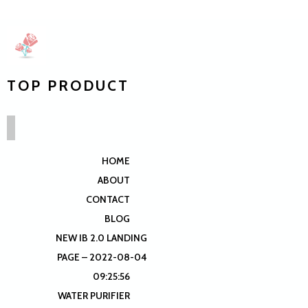
TOP PRODUCT
HOME
ABOUT
CONTACT
BLOG
NEW IB 2.0 LANDING
PAGE – 2022-08-04
09:25:56
WATER PURIFIER