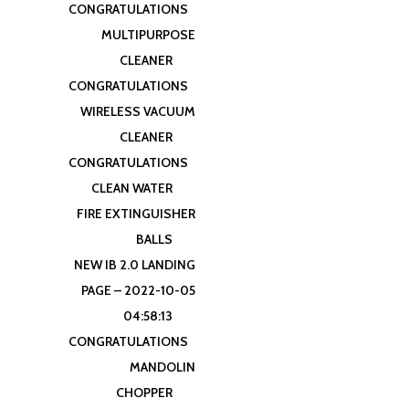
CONGRATULATIONS
MULTIPURPOSE
CLEANER
CONGRATULATIONS
WIRELESS VACUUM
CLEANER
CONGRATULATIONS
CLEAN WATER
FIRE EXTINGUISHER
BALLS
NEW IB 2.0 LANDING
PAGE – 2022-10-05
04:58:13
CONGRATULATIONS
MANDOLIN
CHOPPER