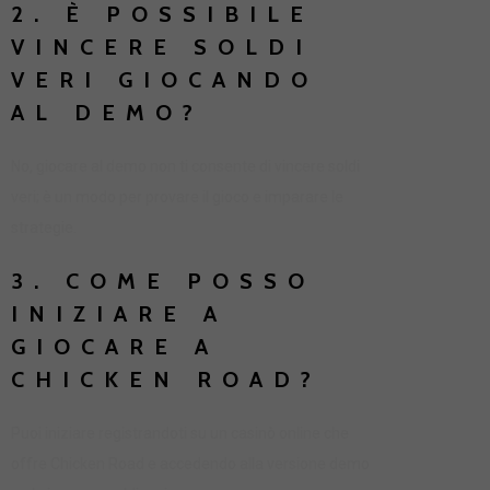
2. È POSSIBILE
VINCERE SOLDI
VERI GIOCANDO
AL DEMO?
No, giocare al demo non ti consente di vincere soldi
veri; è un modo per provare il gioco e imparare le
strategie.
3. COME POSSO
INIZIARE A
GIOCARE A
CHICKEN ROAD?
Puoi iniziare registrandoti su un casinò online che
offre Chicken Road e accedendo alla versione demo