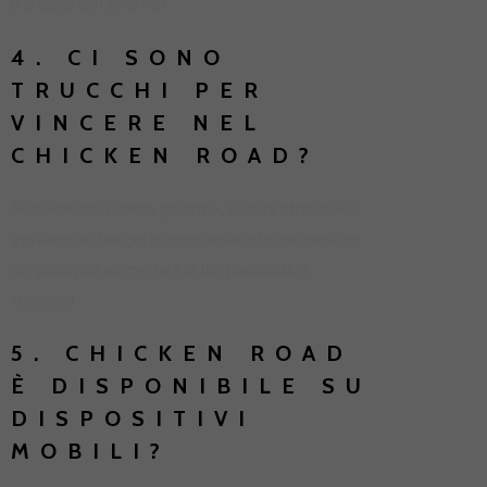
o al gioco con soldi veri.
4. CI SONO
TRUCCHI PER
VINCERE NEL
CHICKEN ROAD?
Sebbene non ci siano garanzie, seguire strategie di
gestione del budget e comprendere le meccaniche
del gioco può aumentare le tue possibilità di
successo.
5. CHICKEN ROAD
È DISPONIBILE SU
DISPOSITIVI
MOBILI?