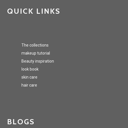
QUICK LINKS
The collections
makeup tutorial
Beauty inspiration
look book
skin care
hair care
BLOGS