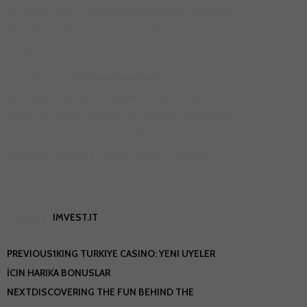
Sì, Chicken Road è spesso ottimizzato per il gioco su
dispositivi mobili, permettendo di divertirsi ovunque
tu sia.
In conclusione, il
Chicken Road Demo
è un modo
entusiasmante per immergersi nel divertente
mondo dei giochi di casinò. Che tu sia un principiante
o un esperto, questo gioco ti offre l'opportunità di
esplorare, divertirti e magari, un giorno, vincere
premi interessanti!
IMVEST.IT
Category :
PREVIOUS
1KING TURKIYE CASINO: YENI UYELER
İCIN HARIKA BONUSLAR
NEXT
DISCOVERING THE FUN BEHIND THE