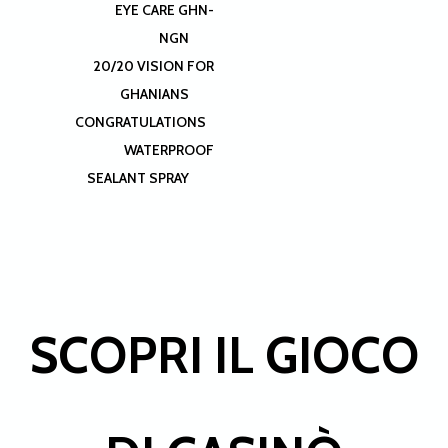
EYE CARE GHN-
NGN
20/20 VISION FOR
GHANIANS
CONGRATULATIONS
WATERPROOF
SEALANT SPRAY
SCOPRI IL GIOCO