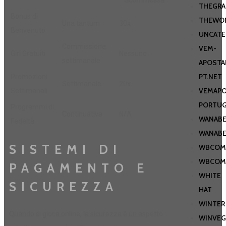
Scommessa
THEGRA
Bonus di
THEWON
Una tantum
30x
Benvenuto
UNCATE
Commissione
VEM-
Giri Gratuiti
Nessuno
settimanale
APOSTA
PT.NET
Promozioni
Settimanale
20x
VEMAPO
Settimanali
PORTUG
Programmi di
Continuativa
N/A
WANABE
Fedeltà
WANABE
SISTEMI DI
WBCOMM
WBCOMM
PAGAMENTO E
WHITE
SICUREZZA
HAT
WINTER
Quando si gioca online, la sicurezza è un aspetto
WINVEG