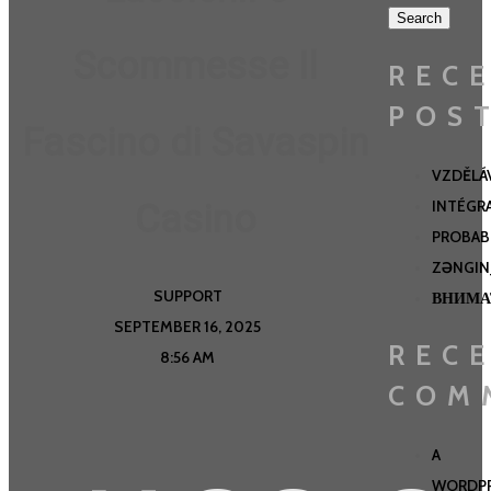
Scommesse Il
REC
POS
Fascino di Savaspin
VZDĚLÁ
INTÉGR
Casino
PROBAB
ZƏNGIN
SUPPORT
ВНИМА
SEPTEMBER 16, 2025
REC
8:56 AM
COM
A
WORDP