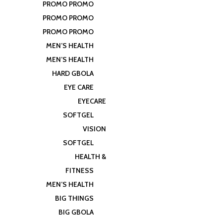
PROMO PROMO
PROMO PROMO
PROMO PROMO
MEN’S HEALTH
MEN’S HEALTH
HARD GBOLA
EYE CARE
EYECARE
SOFTGEL
VISION
SOFTGEL
HEALTH &
FITNESS
MEN’S HEALTH
BIG THINGS
BIG GBOLA