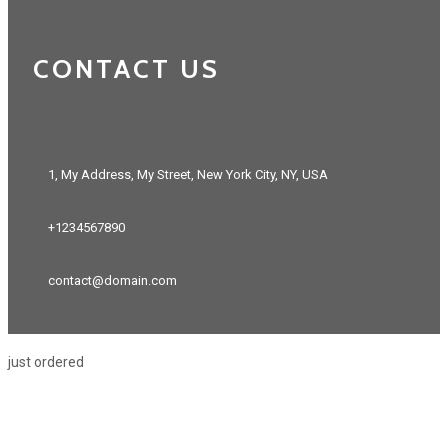
CONTACT US
1, My Address, My Street, New York City, NY, USA
+1234567890
contact@domain.com
just ordered