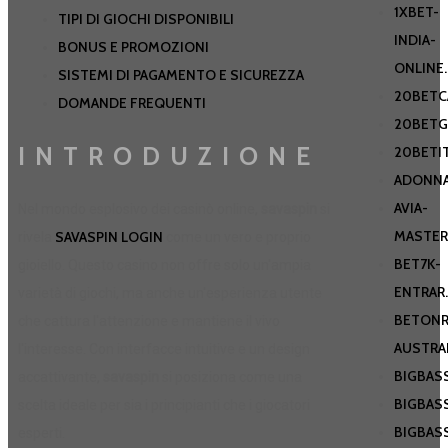
1XBET-
TIPI DI GIOCHI DISPONIBILI
INDIA-
BONUS E PROMOZIONI
ONLINE.
SISTEMI DI PAGAMENTO E SICUREZZA
20BETC
DOMANDE FREQUENTI
20BETG
INTRODUZIONE
20BETI
ADONNA
AVIA-
Nel mondo esplosivo dei casinò online,
savaspin
si
MASTER
SAVASPIN LOGIN
rivela
come un vero e proprio
BET7K-
gioiello. Questo casino non offre solo un'ampia
ENTRAR
varietà di giochi, ma anche un'esperienza utente
BETONR
che cattura l'attenzione e mantiene il vivo
AUSTRAL
l'interesse. Con interfacce intuitive e un design
BIGBAS
accattivante,
savaspin
si posiziona come una
BIGBAS
scelta ideale per sia i principianti che i giocatori
BIGBAS
esperti.