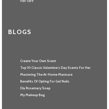
hair care
BLOGS
Create Your Own Scent
Top 10 Classic Valentine's Day Scents For Her
Mastering The At-Home Manicure
Benefits Of Opting For Gel Nails
Diy Rosemary Soap
My Makeup Bag