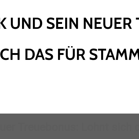
 UND SEIN NEUER 
ICH DAS FÜR STAMM
uer Treuebonus: Lohnt sich d