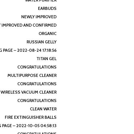
WATER PURIFIER
EARBUDS
NEWLY IMPROVED
 IMPROVED AND CONFIRMED
ORGANIC
RUSSIAN GELLY
 PAGE – 2022-08-24 17:18:56
TITAN GEL
CONGRATULATIONS
MULTIPURPOSE CLEANER
CONGRATULATIONS
WIRELESS VACUUM CLEANER
CONGRATULATIONS
CLEAN WATER
FIRE EXTINGUISHER BALLS
 PAGE – 2022-10-05 04:58:13