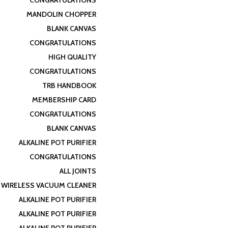
CONGRATULATIONS
MANDOLIN CHOPPER
BLANK CANVAS
CONGRATULATIONS
HIGH QUALITY
CONGRATULATIONS
TRB HANDBOOK
MEMBERSHIP CARD
CONGRATULATIONS
BLANK CANVAS
ALKALINE POT PURIFIER
CONGRATULATIONS
ALL JOINTS
 WIRELESS VACUUM CLEANER
ALKALINE POT PURIFIER
ALKALINE POT PURIFIER