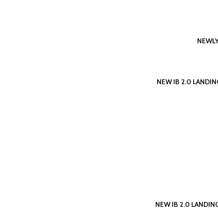
NEWLY
NEW IB 2.0 LANDING
NEW IB 2.0 LANDING