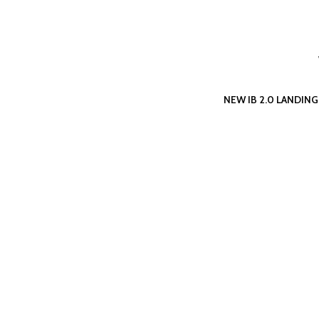
NEW IB 2.0 LANDING