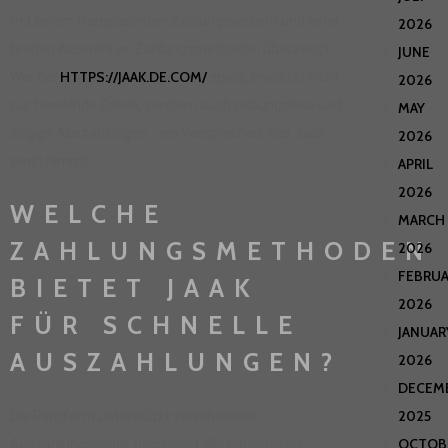
mit einem transparenten Zahlungsverkehr und einer
2026
breiten Auswahl an Zahlungsmethoden überzeugt.
JUNE
HTTPS://JAAK.DE.COM/
Wer bei
spielt, erwartet nicht
2026
nur fesselnde Spiele, sondern auch reibungslose und
MAY
zügige Auszahlungen - ein Versprechen, das Jaak
2026
ernst nimmt.
APRIL
2026
WELCHE
MARCH
ZAHLUNGSMETHODEN
2026
FEBRU
BIETET JAAK
2026
FÜR SCHNELLE
JANUAR
AUSZAHLUNGEN?
2026
DECEM
2025
Die Plattform unterstützt verschiedene
OCTOB
Auszahlungswege, doch nicht alle garantieren