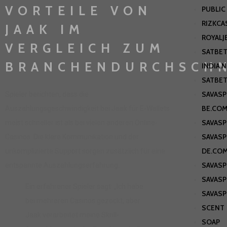
VORTEILE VON
PUBLIC
RIZKC
JAAK IM
ROYALJ
VERGLEICH ZUM
SATBET
BRANCHENDURCHSCHN
INDIA.
SATBET
SAVASP
Spieler berichten, dass die
BE.CO
Auszahlungsgeschwindigkeit bei Jaak für E-Wallets
SAVASP
meist schneller ist als bei vielen anderen Online-
SAVASP
Casinos. Die klare Kommunikation und der
DE.CO
unkomplizierte Support sorgen zusätzlich für eine
SAVASP
entspannte Auszahlungserfahrung.
SAVAS
Ein erfahrener Spieler sagt: „Ich habe
SAVASP
bei mehreren Casinos gezockt, aber
SCENT
Jaak verarbeitet meine Skrill-
SOAP