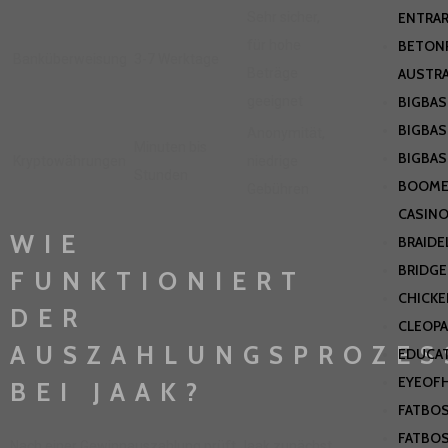
Sehr sicher,
ENTRAR
für hohe
BETON
Banküberweisung
3-7 Werktage
Beträge
AUSTRA
geeignet
BIGBA
BIGBAS
Anonymität,
Minuten bis
BIGBA
Kryptowährungen
niedrige
Stunden
BOOME
Gebühren
CASINO
WIE
BRAIDE
BRIDGE
FUNKTIONIERT
CHICK
DER
CLEOPA
AUSZAHLUNGSPROZES
EDUCA
EYEOF
BEI JAAK?
FATBO
FATBO
Nach einer Gewinnauszahlung prüft Jaak zunächst