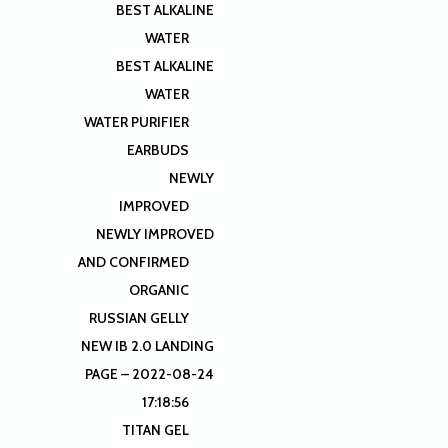
BEST ALKALINE
WATER
BEST ALKALINE
WATER
WATER PURIFIER
EARBUDS
NEWLY
IMPROVED
NEWLY IMPROVED
AND CONFIRMED
ORGANIC
RUSSIAN GELLY
NEW IB 2.0 LANDING
PAGE – 2022-08-24
17:18:56
TITAN GEL