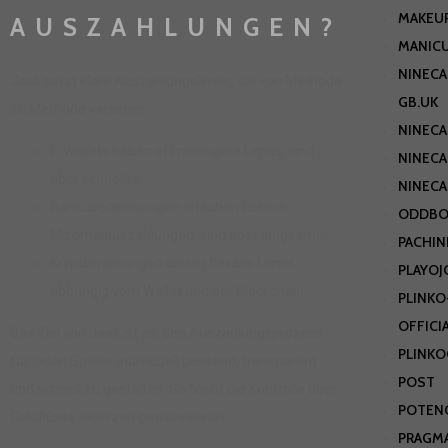
MAKEU
AUSZAHLUNGEN?
MANIC
NINECA
Jaak setzt klare Auszahlungslimits, die von Methode
GB.UK
zu Methode variieren:
NINEC
E-Wallets haben oft niedrigere Limits, sind
NINEC
aber schneller.
NINEC
Banküberweisungen erlauben höhere
ODDBO
Maximalauszahlungen, sind aber langsamer.
PACHI
Kryptowährungen bieten flexible Limits,
PLAYOJ
abhängig vom Wallet und der Blockchain.
PLINKO
OFFICI
Das Ziel von Jaak ist es, den Auszahlungsprozess
PLINK
für jeden Spieler individuell passend, transparent
POST
und schnell zu gestalten. So bleibt die Kontrolle über
POTEN
Geldflüsse jederzeit gewährleistet.
PRAGMA