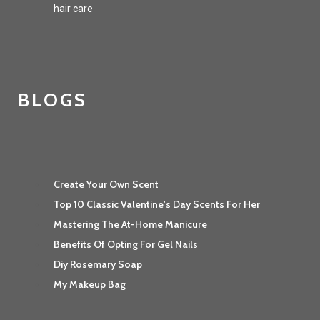
hair care
BLOGS
Create Your Own Scent
Top 10 Classic Valentine's Day Scents For Her
Mastering The At-Home Manicure
Benefits Of Opting For Gel Nails
Diy Rosemary Soap
My Makeup Bag