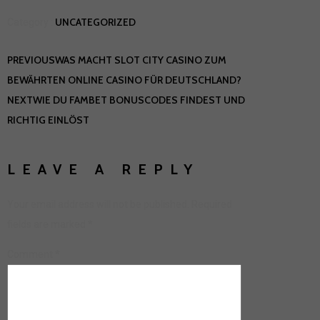
UNCATEGORIZED
Category :
PREVIOUS
WAS MACHT SLOT CITY CASINO ZUM
BEWÄHRTEN ONLINE CASINO FÜR DEUTSCHLAND?
NEXT
WIE DU FAMBET BONUSCODES FINDEST UND
RICHTIG EINLÖST
LEAVE A REPLY
Your email address will not be published.
Required
fields are marked
*
Comment
*