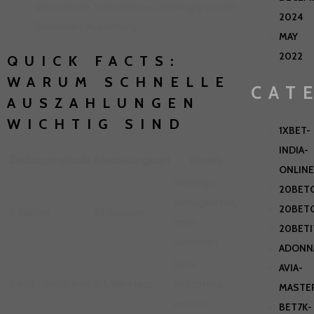
blitzschnelle Transaktionen, abhängig von der
2024
Blockchain-Auslastung.
MAY
2022
QUICK FACTS:
WARUM SCHNELLE
CAT
AUSZAHLUNGEN
WICHTIG SIND
1XBET-
INDIA-
Zahlungsmethode
Bearbeitungszeit
Vorteile
ONLINE
Sofortige
20BET
Verfügbarkeit,
20BET
E-Wallets
24 Stunden
hohe
20BETI
Sicherheit
ADONN
Hohe
AVIA-
Kredit-/Debitkarte
2-5 Werktage
Akzeptanz,
MASTE
vertraut
BET7K-