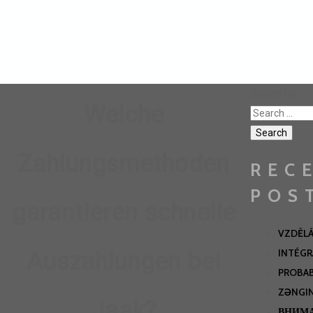
Search for:
Welche
Zahlungsmethoden
REC
POS
garantieren schnelle
VZDĚL
INTÉG
Auszahlungen bei
PROBA
ZƏNGI
Jaak?
ВНИМА