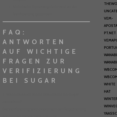
THEWO
Mehrfache Bonusangebote sind an die
UNCAT
Verifizierung gebunden
VEM-
APOSTA
FAQ:
PT.NET
ANTWORTEN
VEMAP
PORTU
AUF WICHTIGE
WANAB
FRAGEN ZUR
WANAB
VERIFIZIERUNG
WBCOM
WBCOM
BEI SUGAR
WHITE
HAT
1. Wann muss ich meine Dokumente bei Sugar
WINTE
einreichen?
WINVE
Die Verifizierung wird direkt nach der Registrierung
YAASSC
empfohlen. Einige Zahlungs- und