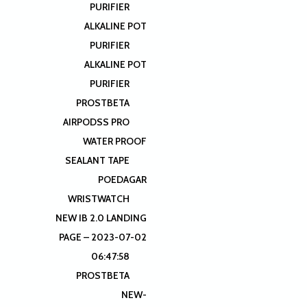
PURIFIER
ALKALINE POT
PURIFIER
ALKALINE POT
PURIFIER
PROSTBETA
AIRPODSS PRO
WATER PROOF
SEALANT TAPE
POEDAGAR
WRISTWATCH
NEW IB 2.0 LANDING
PAGE – 2023-07-02
06:47:58
PROSTBETA
NEW-