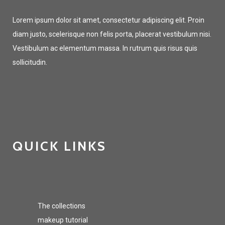
Lorem ipsum dolor sit amet, consectetur adipiscing elit. Proin
diam justo, scelerisque non felis porta, placerat vestibulum nisi.
Vestibulum ac elementum massa. In rutrum quis risus quis
sollicitudin.
QUICK LINKS
The collections
makeup tutorial