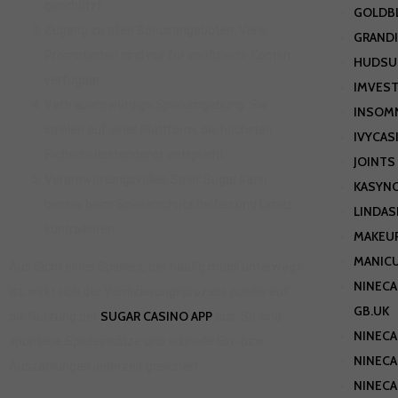
geschützt.
GOLDB
Zugang zu allen Bonusangeboten: Viele
GRANDI
Promotionen sind nur für verifizierte Konten
HUDSU
verfügbar.
IMVEST
Vertrauenswürdige Spielumgebung: Sie
INSOM
spielen auf einer Plattform, die höchsten
IVYCAS
Sicherheitsstandards entspricht.
JOINTS
Verantwortungsvolles Spiel: Sugar kann
KASYN
besser beim Spielerschutz helfen und Limits
LINDAS
kontrollieren.
MAKEU
MANIC
Aus Sicht eines Spielers, der häufig mobil unterwegs
NINECA
ist, wirkt sich der Verifizierungsprozess positiv auf
GB.UK
SUGAR CASINO APP
die Nutzung der
aus. So sind
NINEC
spontane Spieleinsätze und schnelle Ein- bzw.
NINEC
Auszahlungen jederzeit gesichert.
NINEC