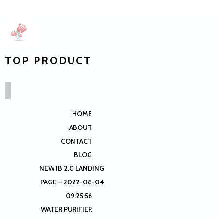
TOP PRODUCT
HOME
ABOUT
CONTACT
BLOG
NEW IB 2.0 LANDING
PAGE – 2022-08-04
09:25:56
WATER PURIFIER