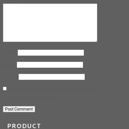
Name
*
Email
*
Website
Save my name, email, and website in this browser
for the next time I comment.
PRODUCT