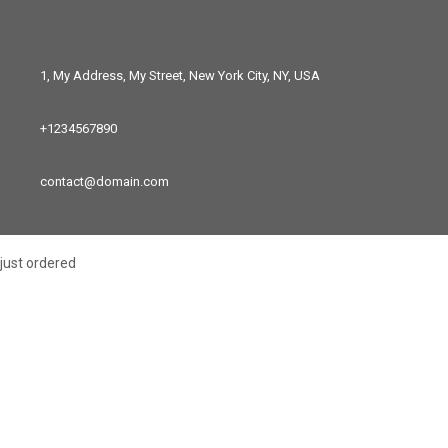
1, My Address, My Street, New York City, NY, USA
+1234567890
contact@domain.com
just ordered