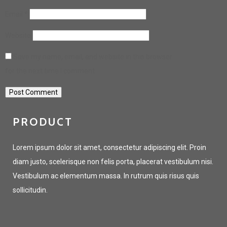
Email
*
Website
Save my name, email, and website in this browser
for the next time I comment.
PRODUCT
Lorem ipsum dolor sit amet, consectetur adipiscing elit. Proin
diam justo, scelerisque non felis porta, placerat vestibulum nisi.
Vestibulum ac elementum massa. In rutrum quis risus quis
sollicitudin.