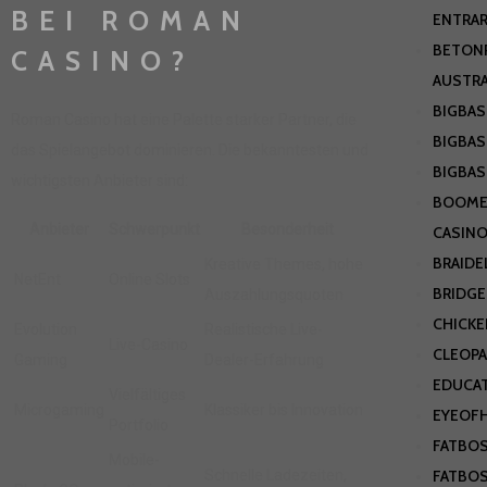
BEI ROMAN
ENTRAR
BETON
CASINO?
AUSTRA
BIGBA
Roman Casino hat eine Palette starker Partner, die
BIGBAS
das Spielangebot dominieren. Die bekanntesten und
BIGBA
wichtigsten Anbieter sind:
BOOME
Anbieter
Schwerpunkt
Besonderheit
CASINO
BRAIDE
Kreative Themes, hohe
NetEnt
Online Slots
BRIDGE
Auszahlungsquoten
CHICK
Evolution
Realistische Live-
Live-Casino
CLEOPA
Gaming
Dealer-Erfahrung
EDUCA
Vielfältiges
Microgaming
Klassiker bis Innovation
EYEOF
Portfolio
FATBO
Mobile-
Schnelle Ladezeiten,
FATBO