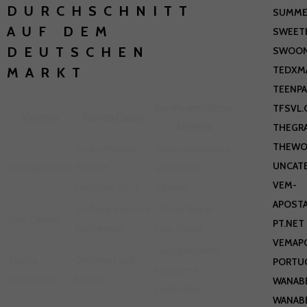
DURCHSCHNITT
SUMME
AUF DEM
SWEET
DEUTSCHEN
SWOON
TEDXM
MARKT
TEENPA
TFSVL.
Durchschnittlicher
Merkmal
Roman Casino
THEGR
Anbieter
THEWO
Große Marken
Viele unbekannte
UNCAT
Spieleanbieter
(NetEnt,
oder kleine
VEM-
Evolution, etc.)
Studios
APOSTA
Umfangreich und
Oft nur Basis-
Live-Casino
PT.NET
hochwertig
Live-Spiele
VEMAP
Häufig veraltet,
Mobile
Optimiert und
PORTU
langsame
Experience
schnell
WANAB
Ladezeiten
WANAB