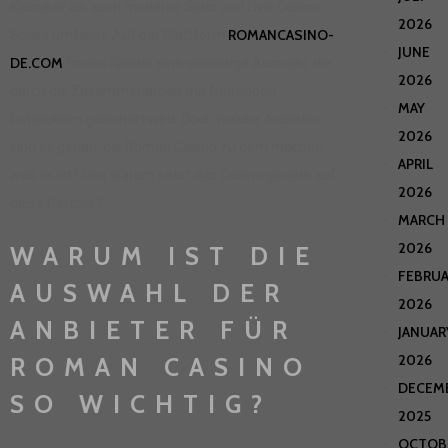
Klassiker als auch moderne Slots und Live-Casino-
2026
ROMANCASINO-
Spiele umfasst. Auf der Plattform
JUNE
DE.COM
finden Spieler eine vielseitige Auswahl, die
2026
durch die Zusammenarbeit mit führenden
MAY
Entwicklern gesichert wird. Doch welche Anbieter
2026
sind es genau, die Roman Casino zu dem machen,
APRIL
was es ist? Und warum setzt das Casino gerade auf
2026
diese Partner?
MARCH
2026
WARUM IST DIE
FEBRU
AUSWAHL DER
2026
ANBIETER FÜR
JANUAR
2026
ROMAN CASINO
DECEM
SO WICHTIG?
2025
OCTOB