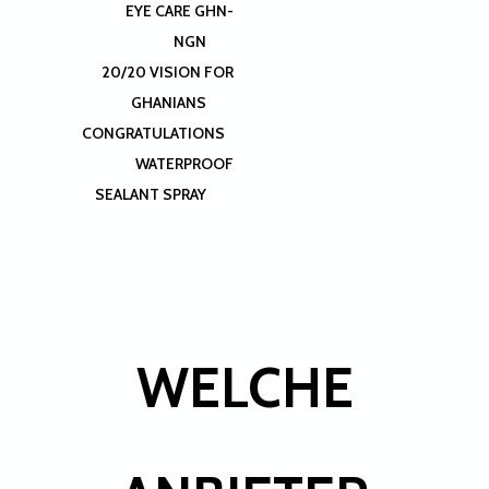
EYE CARE GHN-
NGN
20/20 VISION FOR
GHANIANS
CONGRATULATIONS
WATERPROOF
SEALANT SPRAY
WELCHE