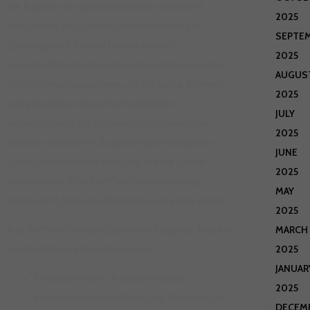
Die Auswahl der Softwareanbieter bestimmt
2025
maßgeblich die Qualität und Attraktivität des
SEPTE
Spielangebots. Roman Casino arbeitet
2025
ausschließlich mit spezialisierten und lizenzierten
AUGUS
Unternehmen zusammen, um ein faires, sicheres
2025
und abwechslungsreiches Spielerlebnis
JULY
sicherzustellen. Die Kooperationen garantieren
2025
stabilen technischen Support, regelmäßig neue
JUNE
Spiele und innovative Features. Für die Spieler
2025
bedeutet das: Eine Plattform, die zuverlässig
MAY
funktioniert, hohe Qualität bietet und stetig wächst.
2025
MARCH
Aus Sicht von Roman Casino sind folgende Aspekte
2025
bei der Partnerwahl entscheidend:
JANUAR
Innovationskraft: Anbieter müssen
2025
kontinuierlich neue Spiele und Technologien
DECEM