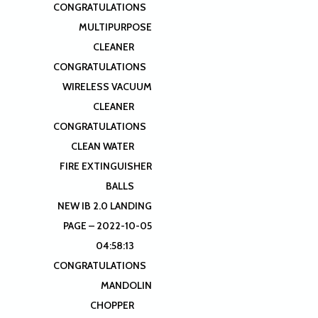
CONGRATULATIONS
MULTIPURPOSE
CLEANER
CONGRATULATIONS
WIRELESS VACUUM
CLEANER
CONGRATULATIONS
CLEAN WATER
FIRE EXTINGUISHER
BALLS
NEW IB 2.0 LANDING
PAGE – 2022-10-05
04:58:13
CONGRATULATIONS
MANDOLIN
CHOPPER