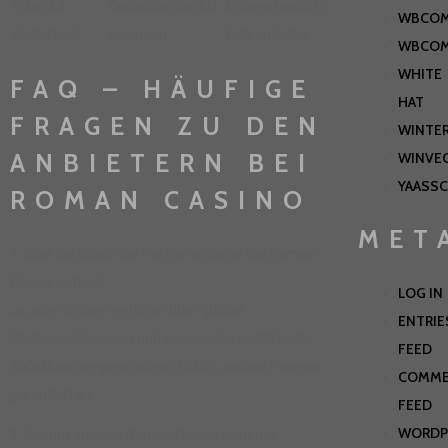
Lizenz &
Deutsche und EU-
Unterschiedlich,
WBCOM
Sicherheit
Lizenzen
teils unsicher
WBCOM
WHITE
FAQ – HÄUFIGE
HAT
FRAGEN ZU DEN
WINTE
ANBIETERN BEI
WINVE
YAASSC
ROMAN CASINO
MET
1. Sind die Spiele der Partneranbieter bei Roman
Casino sicher?
LOG IN
Ja, alle Partner verfügen über gültige
ENTRIE
Glücksspiellizenzen und verwenden zertifizierte
FEED
Zufallszahlengeneratoren (RNG), sodass Fairness
COMM
garantiert ist.
FEED
WORDP
2. Warum arbeitet Roman Casino nicht mit