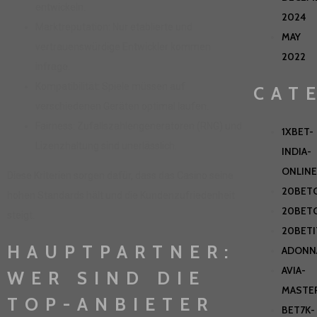
entwickeln.
2024
Marktreputation: Nur etablierte und
MAY
vertrauenswürdige Entwickler kommen
2022
infrage.
Kompatibilität: Spiele müssen auf
CAT
verschiedenen Geräten optimal laufen.
Fairness: Zufallszahlengeneratoren (RNG) und
1XBET-
Lizenzhaltung sind unerlässlich.
INDIA-
ONLINE
Diese Kriterien sorgen dafür, dass das Casino seine
20BET
hohen Standards hält und die Kundenzufriedenheit
20BET
steigt.
20BETI
HAUPTPARTNER:
ADONN
AVIA-
WER SIND DIE
MASTE
TOP-ANBIETER
BET7K-