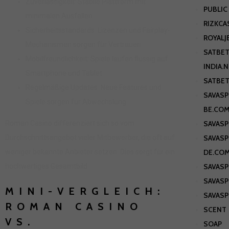
Zuverlässigkeit: Stabile Plattform mit
PUBLIC
minimalen Ausfällen.
RIZKC
Sicherheitsstandards: Lizenzen und Fairplay-
ROYALJ
Mechanismen sorgen für Vertrauen.
SATBET
Mobilfreundlichkeit: Spiele laufen flüssig auf
INDIA.
Smartphone und Tablet.
SATBET
Regelmäßige Updates: Neue Features und
SAVASP
Spiele sorgen für Abwechslung.
BE.CO
Roman Casino differenziert sich so vom
SAVASP
Durchschnittsangebot vieler Mitbewerber, die oft auf
SAVASP
weniger bekannte Anbieter setzen. Dies sorgt für ein
DE.CO
hochwertiges Gesamtbild.
SAVASP
SAVAS
MINI-VERGLEICH:
SAVASP
ROMAN CASINO
SCENT
VS.
SOAP