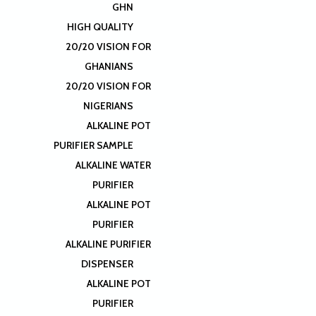
GHN
HIGH QUALITY
20/20 VISION FOR
GHANIANS
20/20 VISION FOR
NIGERIANS
ALKALINE POT
PURIFIER SAMPLE
ALKALINE WATER
PURIFIER
ALKALINE POT
PURIFIER
ALKALINE PURIFIER
DISPENSER
ALKALINE POT
PURIFIER