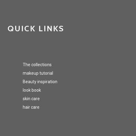
QUICK LINKS
The collections
makeup tutorial
Beauty inspiration
look book
skin care
hair care