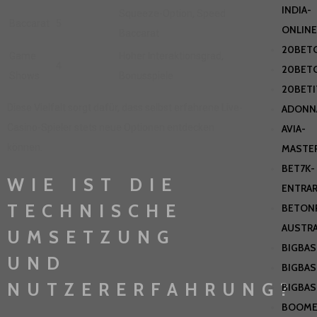
INDIA-
Squeeze-Option, Speed
Baccarat
5
ONLINE
Baccarat
20BET
Game
Hoher Interaktionsgrad,
4
20BET
Shows
Bonusspiele
20BETI
Diese Vielfalt sorgt dafür, dass selbst erfahrene Live-
ADONN
Casino-Spieler stets neue Optionen entdecken
AVIA-
können.
MASTE
BET7K-
WIE IST DIE
ENTRAR
TECHNISCHE
BETON
AUSTRA
UMSETZUNG
BIGBA
UND
BIGBAS
NUTZERERFAHRUNG?
BIGBA
BOOME