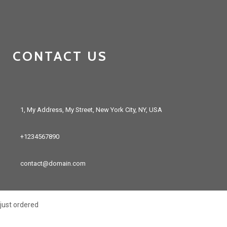
CONTACT US
1, My Address, My Street, New York City, NY, USA
+1234567890
contact@domain.com
just ordered