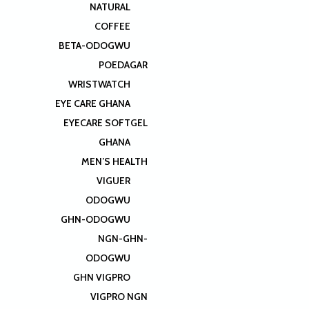
NATURAL
COFFEE
BETA-ODOGWU
POEDAGAR
WRISTWATCH
EYE CARE GHANA
EYECARE SOFTGEL
GHANA
MEN’S HEALTH
VIGUER
ODOGWU
GHN-ODOGWU
NGN-GHN-
ODOGWU
GHN VIGPRO
VIGPRO NGN