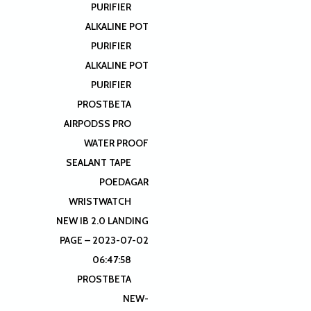
PURIFIER
ALKALINE POT
PURIFIER
ALKALINE POT
PURIFIER
PROSTBETA
AIRPODSS PRO
WATER PROOF
SEALANT TAPE
POEDAGAR
WRISTWATCH
NEW IB 2.0 LANDING
PAGE – 2023-07-02
06:47:58
PROSTBETA
NEW-