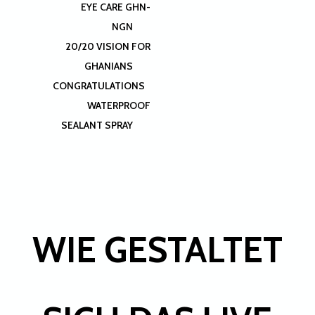
EYE CARE GHN-
NGN
20/20 VISION FOR
GHANIANS
CONGRATULATIONS
WATERPROOF
SEALANT SPRAY
WIE GESTALTET