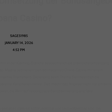
e Umsetzung der Bonusangeb
ana Casino?
SAGE51985
JANUARY 14, 2026
4:52 PM
ehnt in der iGaming-Branche beobachte ich die praktische Umsetzung
. Moana positioniert sich als modernes Online-Casino mit einem
attraktive Promotions. Besonders beim Thema Boni hebt sich die
arente Konditionen hervor. Dies macht das Angebot nicht nur attraktiv
pieler, die Wert auf reibungslose Bonusaktivierung und faire
estaltet, dass sie sofort erlebbar und nachvollziehbar sind. Die