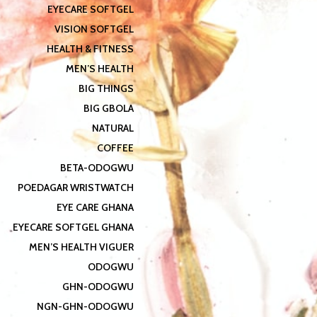
EYECARE SOFTGEL
VISION SOFTGEL
HEALTH & FITNESS
MEN’S HEALTH
BIG THINGS
BIG GBOLA
NATURAL
COFFEE
BETA-ODOGWU
POEDAGAR WRISTWATCH
EYE CARE GHANA
EYECARE SOFTGEL GHANA
MEN’S HEALTH VIGUER
ODOGWU
GHN-ODOGWU
NGN-GHN-ODOGWU