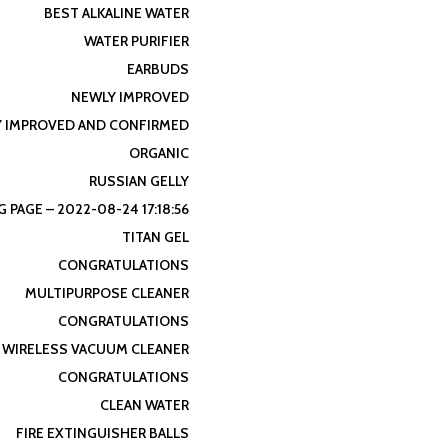
BEST ALKALINE WATER
WATER PURIFIER
EARBUDS
NEWLY IMPROVED
 IMPROVED AND CONFIRMED
ORGANIC
RUSSIAN GELLY
 PAGE – 2022-08-24 17:18:56
TITAN GEL
CONGRATULATIONS
MULTIPURPOSE CLEANER
CONGRATULATIONS
WIRELESS VACUUM CLEANER
CONGRATULATIONS
CLEAN WATER
FIRE EXTINGUISHER BALLS