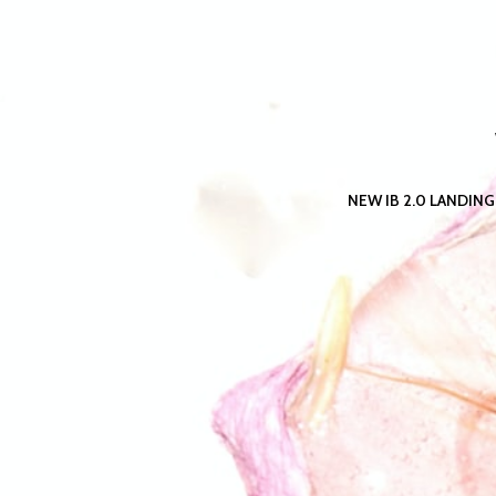
NEW IB 2.0 LANDING