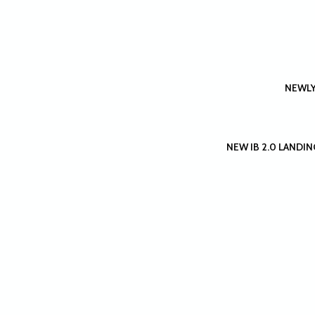
NEWLY
NEW IB 2.0 LANDING