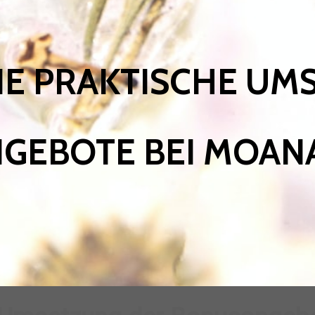
DIE PRAKTISCHE UM
GEBOTE BEI MOANA