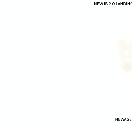
NEW IB 2.0 LANDING
NEWAGE