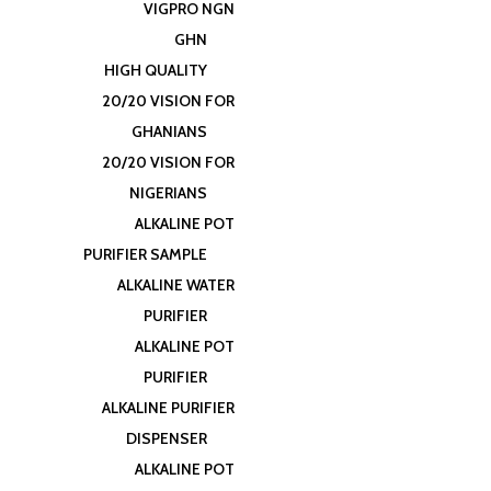
VIGPRO NGN
GHN
HIGH QUALITY
20/20 VISION FOR
GHANIANS
20/20 VISION FOR
NIGERIANS
ALKALINE POT
PURIFIER SAMPLE
ALKALINE WATER
PURIFIER
ALKALINE POT
PURIFIER
ALKALINE PURIFIER
DISPENSER
ALKALINE POT