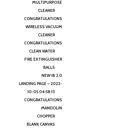
MULTIPURPOSE
CLEANER
CONGRATULATIONS
WIRELESS VACUUM
CLEANER
CONGRATULATIONS
CLEAN WATER
FIRE EXTINGUISHER
BALLS
NEW IB 2.0
LANDING PAGE – 2022-
10-05 04:58:13
CONGRATULATIONS
MANDOLIN
CHOPPER
BLANK CANVAS