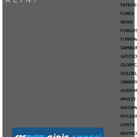
FATBOS
FOREX
Düşük marj ve dolayısıyla yüksek oranlar – bahis
NEWS
meraklılarına daha önemli ne olabilir? 1xbet Türkiye
FUNGU
giriş anlamında spor dünyasındaki en ilginç
FUNKYA
etkinliklerin bildirmesinden haberdar olmak üzere
GAMBLI
popüler sosyal ağlardaki bahisçinin 1xbet grupları
GATESO
yardımcı olacaktır. 1xBet üyesi olan herkes, ilk para
GLORYC
birimlerine yatırım yapmak için 500 liraya kadar%
GOLDBL
100 hoşgeldin bonusu alma hakkına sahiptir.
GRANDI
Hesabım bölümündeki tüm alanları doldurun ve
HUDSU
istediğiniz birime para yatırın. Bu güvenilirlik ve
IMVEST.
Gizlilik bahis şirketi açısından çok önemlidir.
INSOMN
Koruma gelişmiş kullanıcılar için sağlanmıştır ve
IVYCAS
SSL ile şifrelenmiştir.
JOINTS
KASYNO