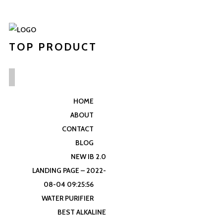
TOP PRODUCT
HOME
ABOUT
CONTACT
BLOG
NEW IB 2.0
LANDING PAGE – 2022-
08-04 09:25:56
WATER PURIFIER
BEST ALKALINE