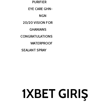
PURIFIER
EYE CARE GHN-
NGN
20/20 VISION FOR
GHANIANS
CONGRATULATIONS
WATERPROOF
SEALANT SPRAY
1XBET GIRIŞ