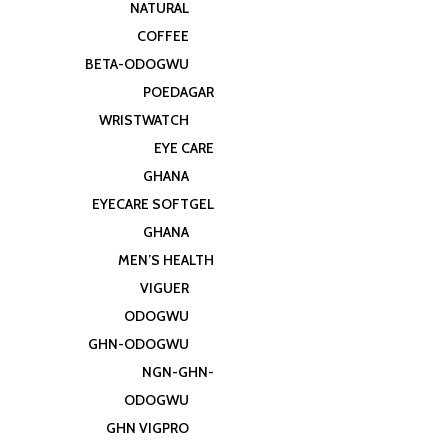
NATURAL
COFFEE
BETA-ODOGWU
POEDAGAR
WRISTWATCH
EYE CARE
GHANA
EYECARE SOFTGEL
GHANA
MEN’S HEALTH
VIGUER
ODOGWU
GHN-ODOGWU
NGN-GHN-
ODOGWU
GHN VIGPRO