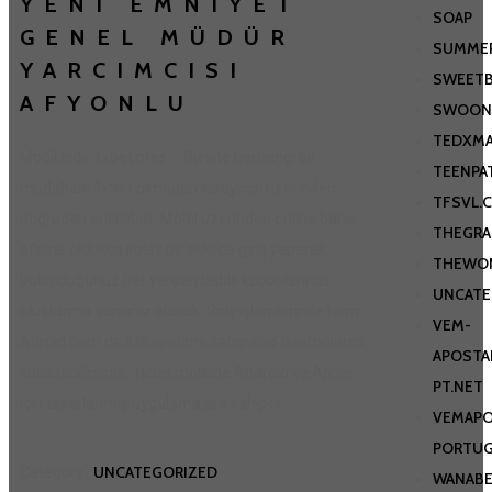
YENI EMNIYET
SOAP
GENEL MÜDÜR
SUMME
YARCIMCISI
SWEETB
AFYONLU
SWOON
TEDXMA
Mobil indir 1xbet pres – Bu site herhangi bir
TEENPA
müdahale 1xbet olmadan tarayıcısı üzerinden
TFSVL.
doğrudan erişilebilir. Mobil üzerinden online bahis
THEGRA
ofisine oldukça kolay bir şekilde giriş yaparak
THEWON
bulunduğunuz her yerden bahis kuponlarınızı
UNCATE
oluşturma şansınız olacak. Giriş işlemlerinde hem
VEM-
Adroid hem de IOS işletime sahip cep telefonlarını
APOSTA
kullanabilirsiniz. 1xbet mobilde Android ve Apple
PT.NET
için tasarlanmış uygulamalara sahiptir.
VEMAPO
PORTUG
UNCATEGORIZED
Category :
WANABE