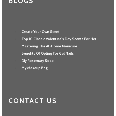
BLOGS
Create Your Own Scent
Top 10 Classic Valentine's Day Scents For Her
Mastering The At-Home Manicure
Benefits Of Opting For Gel Nails
Diy Rosemary Soap
My Makeup Bag
CONTACT US