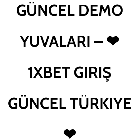
GÜNCEL DEMO
YUVALARI – ❤
1XBET GIRIŞ
GÜNCEL TÜRKIYE
❤