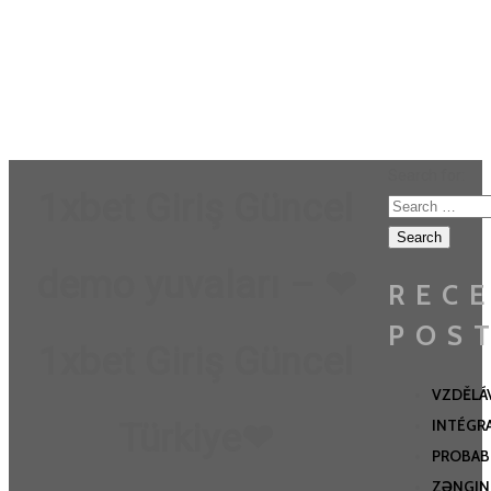
Search for:
1xbet Giriş Güncel
demo yuvaları – ❤
REC
POS
1xbet Giriş Güncel
VZDĚLÁ
INTÉGR
Türkiye❤
PROBAB
ZƏNGIN