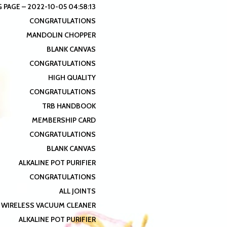
 PAGE – 2022-10-05 04:58:13
CONGRATULATIONS
MANDOLIN CHOPPER
BLANK CANVAS
CONGRATULATIONS
HIGH QUALITY
CONGRATULATIONS
TRB HANDBOOK
MEMBERSHIP CARD
CONGRATULATIONS
BLANK CANVAS
ALKALINE POT PURIFIER
CONGRATULATIONS
ALL JOINTS
 WIRELESS VACUUM CLEANER
ALKALINE POT PURIFIER