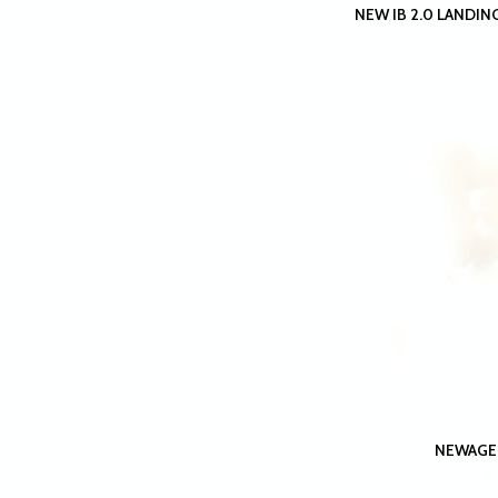
NEW IB 2.0 LANDING
NEWAGE