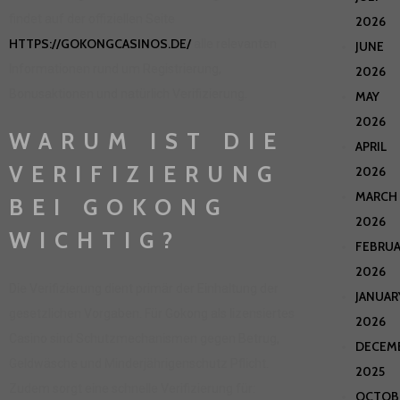
findet auf der offiziellen Seite
2026
HTTPS://GOKONGCASINOS.DE/
alle relevanten
JUNE
Informationen rund um Registrierung,
2026
Bonusaktionen und natürlich Verifizierung.
MAY
2026
WARUM IST DIE
APRIL
VERIFIZIERUNG
2026
MARCH
BEI GOKONG
2026
WICHTIG?
FEBRU
2026
Die Verifizierung dient primär der Einhaltung der
JANUAR
gesetzlichen Vorgaben. Für Gokong als lizensiertes
2026
Casino sind Schutzmechanismen gegen Betrug,
DECEM
Geldwäsche und Minderjährigenschutz Pflicht.
2025
Zudem sorgt eine schnelle Verifizierung für:
OCTOB