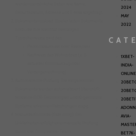
werden persönliche Daten wie Name,
2024
Geburtsdatum, Adresse und E-Mail abgefragt.
MAY
Dokumentenupload: Spieler laden Dokumente
2022
hoch, die ihre Identität bestätigen.
Typischerweise sind das:
CAT
Personalausweis oder Reisepass
Nachweis des Wohnsitzes (z. B.
1XBET-
aktueller Kontoauszug oder
INDIA-
Versorgerrechnung)
ONLINE
Automatische Prüfung: Die eingereichten
20BET
Dokumente werden automatisiert überprüft.
20BET
Moderne OCR-Technologien und KI-gestützte
20BETI
Systeme erkennen Fälschungen zügig.
ADONN
Manuelle Kontrolle (falls nötig): Bei
AVIA-
Unklarheiten erfolgt eine manuelle Prüfung
MASTE
durch das Compliance-Team.
BET7K-