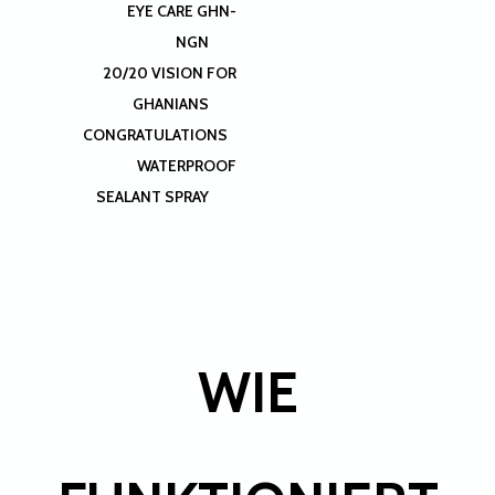
EYE CARE GHN-
NGN
20/20 VISION FOR
GHANIANS
CONGRATULATIONS
WATERPROOF
SEALANT SPRAY
WIE