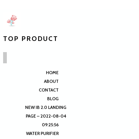
TOP PRODUCT
HOME
ABOUT
CONTACT
BLOG
NEW IB 2.0 LANDING
PAGE – 2022-08-04
09:25:56
WATER PURIFIER