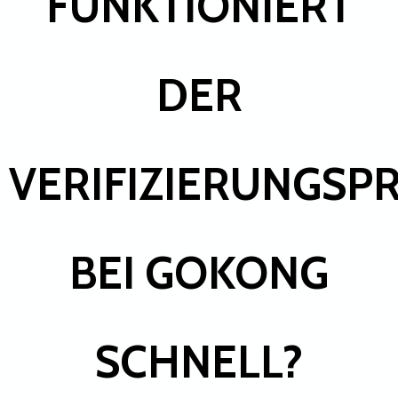
FUNKTIONIERT
DER
VERIFIZIERUNGSP
BEI GOKONG
SCHNELL?