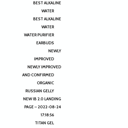
BEST ALKALINE
WATER
BEST ALKALINE
WATER
WATER PURIFIER
EARBUDS
NEWLY
IMPROVED
NEWLY IMPROVED
AND CONFIRMED
ORGANIC
RUSSIAN GELLY
NEW IB 2.0 LANDING
PAGE – 2022-08-24
17:18:56
TITAN GEL