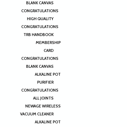
BLANK CANVAS
CONGRATULATIONS
HIGH QUALITY
CONGRATULATIONS
TRB HANDBOOK
MEMBERSHIP
CARD
CONGRATULATIONS
BLANK CANVAS
ALKALINE POT
PURIFIER
CONGRATULATIONS
ALL JOINTS
NEWAGE WIRELESS
VACUUM CLEANER
ALKALINE POT