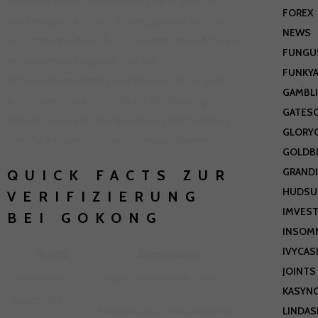
zwischen einem schnellen Verifizierungsprozess
FOREX
und strenger Sicherheit. Gokong punktet hier durch
NEWS
automatisierte Abläufe, die den manuellen Aufwand
FUNGU
minimieren und zugleich höchste
FUNKYA
Sicherheitsstandards gewährleisten. Im Vergleich
GAMBL
zum Branchendurchschnitt, wo Verifizierungen
GATES
teilweise mehrere Tage brauchen, schafft Gokong
GLORYC
eine Verifizierung oft binnen weniger Stunden.
GOLDB
GRANDI
QUICK FACTS ZUR
HUDSU
VERIFIZIERUNG
IMVEST
BEI GOKONG
INSOM
IVYCAS
Schritt
Beschreibung
JOINTS
Registrieren
Eingabe persönlicher Daten
KASYN
Dokumente
Ausweis und Adressnachweis
LINDAS