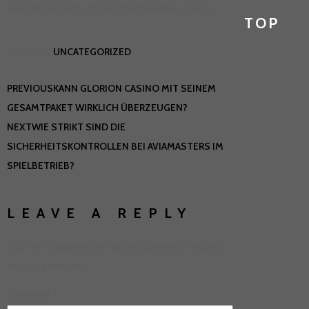
Neuigkeiten rund um das Thema Online-Casino.
TOP
UNCATEGORIZED
Category :
PREVIOUS
KANN GLORION CASINO MIT SEINEM
GESAMTPAKET WIRKLICH ÜBERZEUGEN?
NEXT
WIE STRIKT SIND DIE
SICHERHEITSKONTROLLEN BEI AVIAMASTERS IM
SPIELBETRIEB?
LEAVE A REPLY
Your email address will not be published.
Required
fields are marked
*
Comment
*