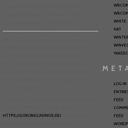
WBCOM
Gokong informiert Sie mit einer detaillierten
WBCOM
Begründung, und Sie können fehlende oder
WHITE
fehlerhafte Dokumente erneut einreichen.
HAT
WINTE
Der Verifizierungsprozess bei Gokong ist ein gutes
WINVE
Beispiel, wie moderne Casinos Sicherheit und
YAASSC
Nutzerfreundlichkeit miteinander verbinden. Wer
sich frühzeitig mit dem Ablauf vertraut macht und
MET
die Dokumente sorgfältig einreicht, profitiert von
einem schnellen Start ins Spielvergnügen – ganz
LOG IN
ohne Verzögerungen.
ENTRIE
Möchten Sie mehr zu Gokong und weiteren iGaming-
FEED
Themen erfahren, lohnt sich ein Blick auf
COMM
HTTPS://GOKONGCASINOS.DE/
. Dort finden Sie
FEED
ausführliche Reviews, Tipps und aktuelle
WORDP