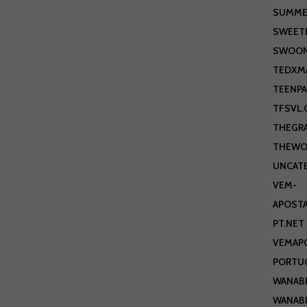
2. Welche Dokumente sind für die Verifizierung
SUMME
notwendig?
SWEET
Personalausweis oder Reisepass sowie ein aktueller
SWOON
Adressnachweis wie eine Stromrechnung oder ein
TEDXM
Kontoauszug.
TEENPA
TFSVL.
3. Ist die Verifizierung bei Gokong sicher?
THEGR
Ja, Gokong verwendet verschlüsselte
THEWO
Datenübertragungen und moderne
UNCAT
Prüftechnologien, um Ihre Daten zu schützen.
VEM-
4. Kann ich ohne Verifizierung spielen?
APOSTA
Registrierung und erste Einzahlungen sind möglich,
PT.NET
aber Auszahlungen und erweiterte Funktionen
VEMAP
erfordern eine abgeschlossene Verifizierung.
PORTU
WANAB
5. Was passiert, wenn mein Verifizierungsantrag
WANAB
abgelehnt wird?