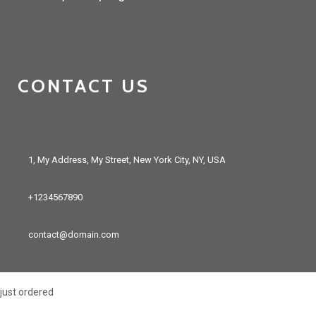
CONTACT US
1, My Address, My Street, New York City, NY, USA
+1234567890
contact@domain.com
just ordered