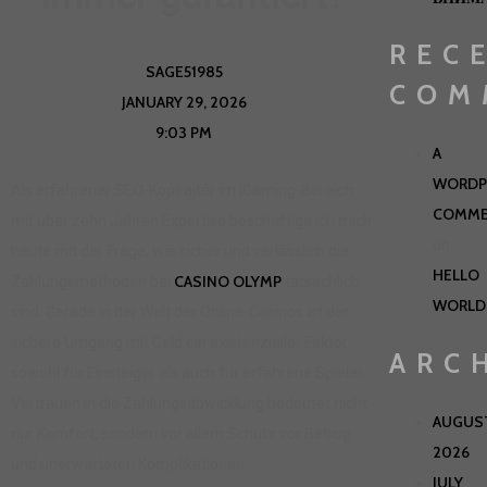
REC
SAGE51985
COM
JANUARY 29, 2026
9:03 PM
A
WORDP
Als erfahrener SEO-Kopírajtér im iGaming-Bereich
COMME
mit über zehn Jahren Expertise beschäftige ich mich
on
heute mit der Frage, wie sicher und verlässlich die
HELLO
CASINO OLYMP
Zahlungsmethoden bei
tatsächlich
WORLD
sind. Gerade in der Welt der Online-Casinos ist der
sichere Umgang mit Geld ein existenzieller Faktor
ARC
sowohl für Einsteiger als auch für erfahrene Spieler.
Vertrauen in die Zahlungsabwicklung bedeutet nicht
AUGUS
nur Komfort, sondern vor allem Schutz vor Betrug
2026
und unerwarteten Komplikationen.
JULY