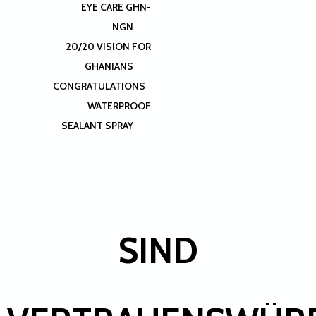
EYE CARE GHN-
NGN
20/20 VISION FOR
GHANIANS
CONGRATULATIONS
WATERPROOF
SEALANT SPRAY
SIND