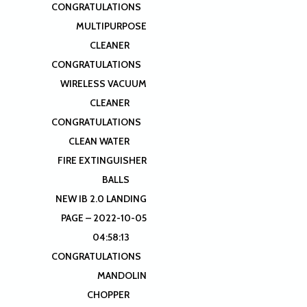
CONGRATULATIONS
MULTIPURPOSE
CLEANER
CONGRATULATIONS
WIRELESS VACUUM
CLEANER
CONGRATULATIONS
CLEAN WATER
FIRE EXTINGUISHER
BALLS
NEW IB 2.0 LANDING
PAGE – 2022-10-05
04:58:13
CONGRATULATIONS
MANDOLIN
CHOPPER