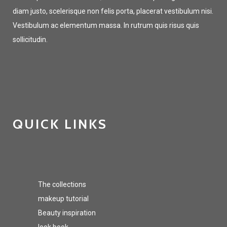
diam justo, scelerisque non felis porta, placerat vestibulum nisi.
Vestibulum ac elementum massa. In rutrum quis risus quis
sollicitudin.
QUICK LINKS
The collections
makeup tutorial
Beauty inspiration
look book