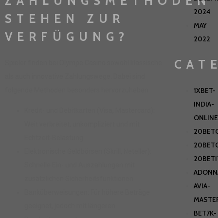
ZAHLUNGSMETHODEN
2024
STEHEN ZUR
MAY
VERFÜGUNG?
2022
CAT
Spieler finden bei Olympe Casino sowohl klassische
als auch innovative Zahlungswege. Dabei sind
folgende Methoden besonders hervorzuheben:
1XBET-
INDIA-
Kredit- und Debitkarten (Visa, Mastercard):
ONLINE
Weit verbreitet, unkompliziert und mit
20BET
Echtzeit-Belastung.
20BET
Elektronische Geldbörsen (Skrill, Neteller):
20BETI
Schnelle Ein- und Auszahlungen mit
ADONN
zusätzlichen Sicherheitsfunktionen.
AVIA-
Banküberweisungen: Für höhere Beträge
MASTE
geeignet, jedoch mit längeren
BET7K-