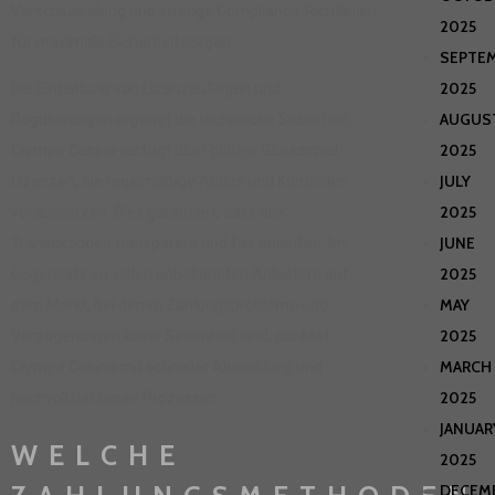
Verschlüsselung und strenge Compliance-Richtlinien
2025
für maximale Sicherheit sorgen.
SEPTE
2025
Die Einhaltung von Lizenzauflagen und
AUGUS
Regulierungen ergänzt die technische Sicherheit.
2025
Olympe Casino verfügt über gültige Glücksspiel-
JULY
Lizenzen, die regelmäßige Audits und Kontrollen
2025
voraussetzen. Dies garantiert, dass alle
JUNE
Transaktionen transparent und fair ablaufen. Im
2025
Gegensatz zu vielen unbekannten Anbietern auf
MAY
dem Markt, bei denen Zahlungsprobleme und
2025
Verzögerungen keine Seltenheit sind, punktet
MARCH
Olympe Casino mit schneller Abwicklung und
2025
nachvollziehbaren Prozessen.
JANUAR
WELCHE
2025
DECEM