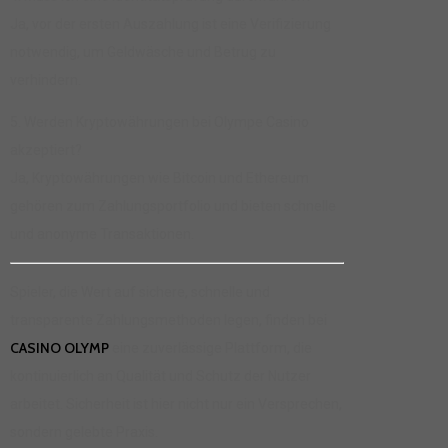
Ja, vor der ersten Auszahlung ist eine Verifizierung
notwendig, um Geldwäsche und Betrug zu
verhindern.
5. Werden Kryptowährungen bei Olympe Casino
akzeptiert?
Ja, Kryptowährungen wie Bitcoin und Ethereum
gehören zum Zahlungsportfolio und bieten schnelle
und anonyme Transaktionen.
Spieler, die Wert auf sichere, schnelle und
transparente Zahlungsmethoden legen, finden bei
CASINO OLYMP
eine zuverlässige Plattform, die
kontinuierlich an Qualität und Schutz der Nutzer
arbeitet. Sicherheit ist hier nicht nur ein Versprechen,
sondern gelebte Praxis.