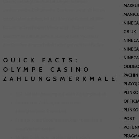
Casino verlangt bei Auszahlungen teilweise
MAKEU
umfangreiche Dokumente. Das kann zwar als Hürde
MANIC
empfunden werden, erhöht aber die Sicherheit aller
NINECA
Nutzer und verhindert Missbrauch. Zudem sind
GB.UK
bestimmte Zahlungsmethoden je nach Wohnsitz
NINEC
des Spielers eingeschränkt oder gar nicht verfügbar.
NINEC
NINEC
QUICK FACTS:
ODDBO
OLYMPE CASINO
PACHI
ZAHLUNGSMERKMALE
PLAYOJ
PLINKO
SSL-Verschlüsselung auf allen Zahlungsseiten
OFFICI
Lizenzierte Zahlungsanbieter mit
PLINK
internationalen Standards
POST
Transparente Gebührenstruktur, meist keine
POTEN
zusätzlichen Kosten
PRAGMA
Mobile Zahlungen problemlos möglich,