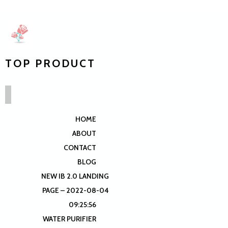
TOP PRODUCT
HOME
ABOUT
CONTACT
BLOG
NEW IB 2.0 LANDING
PAGE – 2022-08-04
09:25:56
WATER PURIFIER