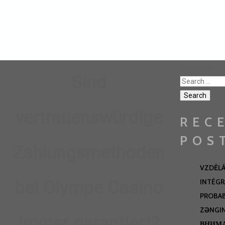
Search for:
Sind
vertrauenswürdige
REC
POS
Zahlungsmethoden
VZDĚL
INTÉG
bei Olympe Casino
PROBA
ZƏNGI
immer garantiert?
ВНИМА