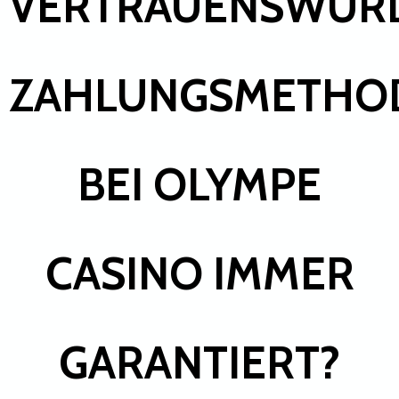
VERTRAUENSWÜR
ZAHLUNGSMETHO
BEI OLYMPE
CASINO IMMER
GARANTIERT?