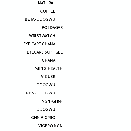
NATURAL
COFFEE
BETA-ODOGWU
POEDAGAR
WRISTWATCH
EYE CARE GHANA
EYECARE SOFTGEL
GHANA
MEN’S HEALTH
VIGUER
ODOGWU
GHN-ODOGWU
NGN-GHN-
ODOGWU
GHN VIGPRO
VIGPRO NGN