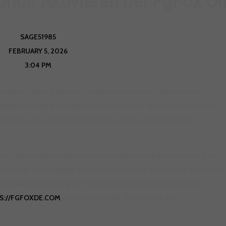
onus Aktivieren bei FgFox On
SAGE51985
FEBRUARY 5, 2026
3:04 PM
hrung im iGaming-Bereich, der Expertentexte für Partnerseiten
detaillierte Reise durch das Bonus-System von FgFox Online. Im Fokus
aktivieren und optimal nutzen können, um Ihren Spielspaß und
form, die mit einem klar strukturierten Bonusprogramm punktet. Von
 - hier finden Spieler attraktive Anreize, die sich einfach aktivieren
onusaktivieren bei FgFox funktioniert? Dann sind Sie hier genau
S://FGFOXDE.COM
wird deutlich, dass Transparenz und