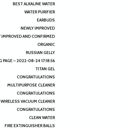
BEST ALKALINE WATER
WATER PURIFIER
EARBUDS
NEWLY IMPROVED
 IMPROVED AND CONFIRMED
ORGANIC
RUSSIAN GELLY
 PAGE – 2022-08-24 17:18:56
TITAN GEL
CONGRATULATIONS
MULTIPURPOSE CLEANER
CONGRATULATIONS
WIRELESS VACUUM CLEANER
CONGRATULATIONS
CLEAN WATER
FIRE EXTINGUISHER BALLS