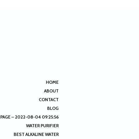
HOME
ABOUT
CONTACT
BLOG
 PAGE – 2022-08-04 09:25:56
WATER PURIFIER
BEST ALKALINE WATER