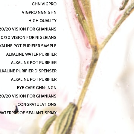
GHN VIGPRO
VIGPRO NGN GHN
HIGH QUALITY
20/20 VISION FOR GHANIANS
20/20 VISION FOR NIGERIANS
KALINE POT PURIFIER SAMPLE
ALKALINE WATER PURIFIER
ALKALINE POT PURIFIER
LKALINE PURIFIER DISPENSER
ALKALINE POT PURIFIER
EYE CARE GHN- NGN
20/20 VISION FOR GHANIANS
CONGRATULATIONS
WATERPROOF SEALANT SPRAY