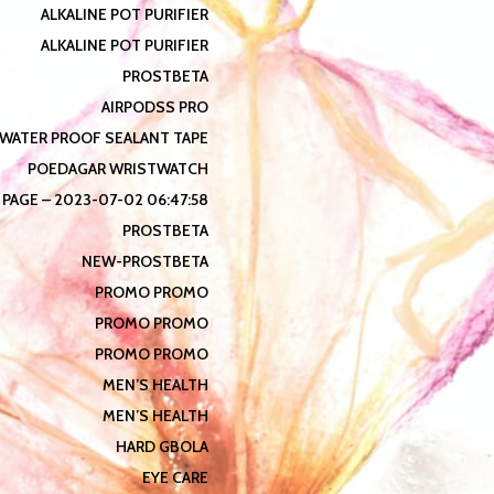
ALKALINE POT PURIFIER
ALKALINE POT PURIFIER
PROSTBETA
AIRPODSS PRO
WATER PROOF SEALANT TAPE
POEDAGAR WRISTWATCH
 PAGE – 2023-07-02 06:47:58
PROSTBETA
NEW-PROSTBETA
PROMO PROMO
PROMO PROMO
PROMO PROMO
MEN’S HEALTH
MEN’S HEALTH
HARD GBOLA
EYE CARE