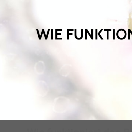
WIE FUNKTION