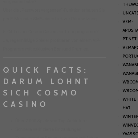
vergessen habe?
THEWO
Über die „Passwort vergessen“-Funktion erhalten Sie
UNCAT
per E-Mail oder SMS einen Link zur Rücksetzung.
VEM-
APOSTA
5. Gibt es bei Cosmo Casino ein Treueprogramm?
PT.NET
Ja, regelmäßige Spieler profitieren von einem VIP-
VEMAP
Programm mit exklusiven Boni und Prämien.
PORTU
WANAB
QUICK FACTS:
WANAB
DARUM LOHNT
WBCOM
WBCOM
SICH COSMO
WHITE
CASINO
HAT
WINTE
Über 2.000 Spiele von Top-Anbietern
WINVE
Schnelle verifizierte Einzahlungen
YAASSC