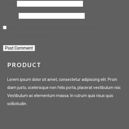
Email
*
Website
Save my name, email, and website in this browser
for the next time I comment.
PRODUCT
Lorem ipsum dolor sit amet, consectetur adipiscing elit. Proin
diam justo, scelerisque non felis porta, placerat vestibulum nisi.
Vestibulum ac elementum massa. In rutrum quis risus quis
sollicitudin.