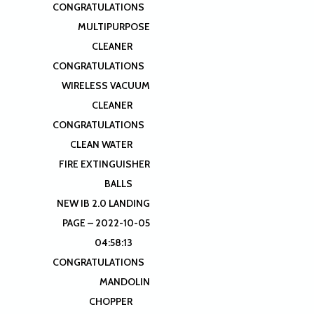
CONGRATULATIONS
MULTIPURPOSE
CLEANER
CONGRATULATIONS
WIRELESS VACUUM
CLEANER
CONGRATULATIONS
CLEAN WATER
FIRE EXTINGUISHER
BALLS
NEW IB 2.0 LANDING
PAGE – 2022-10-05
04:58:13
CONGRATULATIONS
MANDOLIN
CHOPPER