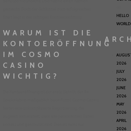
benutzerfreundliche Oberfläche einen Namen
on
gemacht. Doch der Schlüssel zum erfolgreichen
HELLO
Start liegt in der richtigen Kontoeinrichtung.
WORLD
WARUM IST DIE
ARC
KONTOERÖFFNUNG
IM COSMO
AUGUS
2026
CASINO
JULY
WICHTIG?
2026
JUNE
Die Kontoeröffnung ist der erste Schritt, der Ihr
2026
Spielerlebnis maßgeblich beeinflusst. Cosmo Casino
MAY
bietet eine unkomplizierte Registrierung, die
2026
zugleich sicherstellt, dass alle persönlichen Daten
APRIL
korrekt und geschützt sind. Dies ist nicht nur
2026