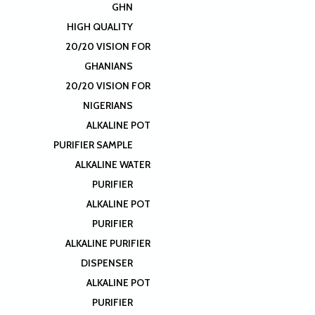
GHN
HIGH QUALITY
20/20 VISION FOR
GHANIANS
20/20 VISION FOR
NIGERIANS
ALKALINE POT
PURIFIER SAMPLE
ALKALINE WATER
PURIFIER
ALKALINE POT
PURIFIER
ALKALINE PURIFIER
DISPENSER
ALKALINE POT
PURIFIER