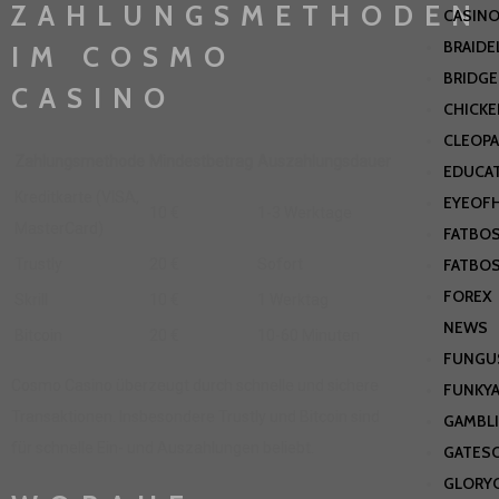
ZAHLUNGSMETHODEN
CASINO
BRAIDE
IM COSMO
BRIDGE
CASINO
CHICK
CLEOPA
Zahlungsmethode
Mindestbetrag
Auszahlungsdauer
EDUCA
Kreditkarte (VISA,
EYEOF
10 €
1-3 Werktage
MasterCard)
FATBO
Trustly
20 €
Sofort
FATBO
FOREX
Skrill
10 €
1 Werktag
NEWS
Bitcoin
20 €
10-60 Minuten
FUNGU
Cosmo Casino überzeugt durch schnelle und sichere
FUNKYA
Transaktionen. Insbesondere Trustly und Bitcoin sind
GAMBL
für schnelle Ein- und Auszahlungen beliebt.
GATES
GLORYC