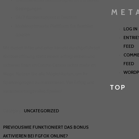
Transparentes Bonusprogramm mit fairen
Bedingungen
MET
24/7 Kundensupport in Deutsch
Mobileoptimierte Plattform für flexibles
LOG IN
Spielen
ENTRIE
FEED
Mit diesen Infos und einer korrekt durchgeführten
COMM
Kontoeröffnung steht einem erfolgreichen und
FEED
sicheren Start im Cosmo Casino nichts mehr im
WORDP
Wege. Nutzen Sie alle Möglichkeiten, um Ihr
Spielvergnügen zu maximieren. Viel Erfolg und
TOP
verantwortungsvolles Spielen!
UNCATEGORIZED
Category :
PREVIOUS
WIE FUNKTIONIERT DAS BONUS
AKTIVIEREN BEI FGFOX ONLINE?