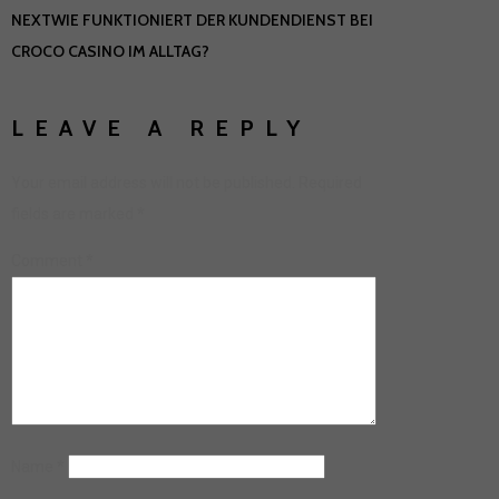
NEXT
WIE FUNKTIONIERT DER KUNDENDIENST BEI
CROCO CASINO IM ALLTAG?
LEAVE A REPLY
Your email address will not be published.
Required
fields are marked
*
Comment
*
Name
*