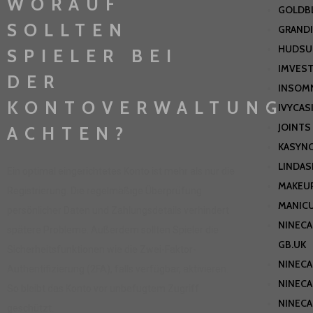
WORAUF
GOLDB
SOLLTEN
GRANDI
HUDSU
SPIELER BEI
IMVEST
DER
INSOM
KONTOVERWALTUNG
IVYCAS
JOINTS
ACHTEN?
KASYN
LINDAS
Ein optimal eingerichtetes Konto ist mehr als nur die
MAKEU
Registrierung. Die regelmäßige Überprüfung
MANIC
persönlicher Daten und Zahlungsdetails verhindert
NINECA
spätere Probleme. Außerdem sollten Spieler die
GB.UK
Sicherheitsfunktionen wie die Zwei-Faktor-
NINEC
Authentifizierung (2FA), falls verfügbar, aktivieren.
NINEC
So bleibt das Konto vor unbefugtem Zugriff
NINEC
geschützt.