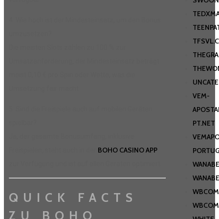
SWOON
TEDXMA
4. Wie hoch ist der Mindesteinsatz, um den Bonus
TEENPA
umzusetzen?
TFSVL.
Die meisten Slots zählen zu 100 % zur
THEGRA
Umsatzanforderung, der Mindesteinsatz beträgt
THEWON
meist 0,10 € pro Spin oder Wette, was die
UNCATE
Umsetzung fair macht.
VEM-
5. Sind die Freispiele auch auf mobilen Geräten
APOSTA
spielbar?
PT.NET
Ja, der gesamte Bonusumfang, inklusive
VEMAPO
BOHO CASINO APP​
Freispielen, steht auch in der
PORTUG
zur Verfügung und ist auf allen Geräten optimiert.
WANABE
WANABE
WBCOMM
QUICK FACTS
WBCOMM
ZU BOHO