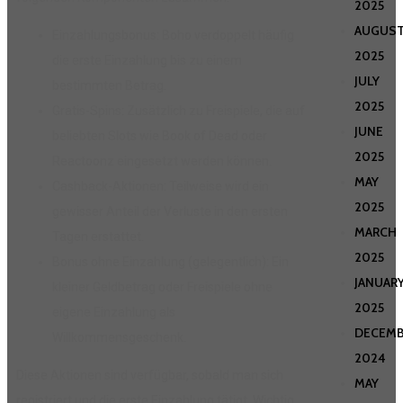
2025
AUGUS
Einzahlungsbonus: Boho verdoppelt häufig
2025
die erste Einzahlung bis zu einem
JULY
bestimmten Betrag.
2025
Gratis-Spins: Zusätzlich zu Freispiele, die auf
JUNE
beliebten Slots wie Book of Dead oder
2025
Reactoonz eingesetzt werden können.
MAY
Cashback-Aktionen: Teilweise wird ein
2025
gewisser Anteil der Verluste in den ersten
MARCH
Tagen erstattet.
2025
Bonus ohne Einzahlung (gelegentlich): Ein
JANUAR
kleiner Geldbetrag oder Freispiele ohne
2025
eigene Einzahlung als
DECEMB
Willkommensgeschenk.
2024
Diese Aktionen sind verfügbar, sobald man sich
MAY
registriert und die erste Einzahlung tätigt. Wichtig