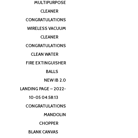
MULTIPURPOSE
CLEANER
CONGRATULATIONS
WIRELESS VACUUM
CLEANER
CONGRATULATIONS
CLEAN WATER
FIRE EXTINGUISHER
BALLS
NEW IB 2.0
LANDING PAGE – 2022-
10-05 04:58:13
CONGRATULATIONS
MANDOLIN
CHOPPER
BLANK CANVAS