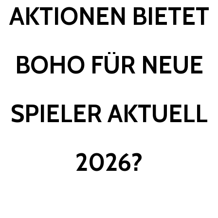
AKTIONEN BIETET
BOHO FÜR NEUE
SPIELER AKTUELL
2026?