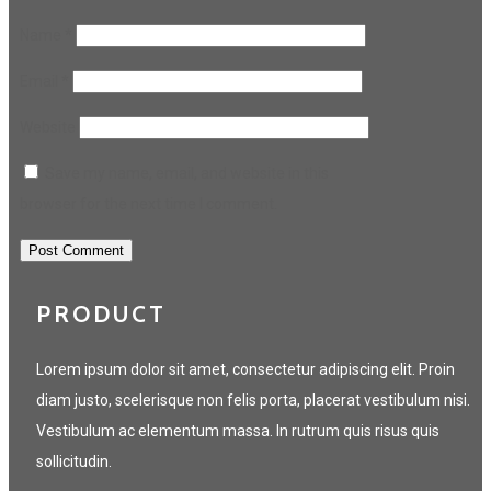
Name
*
Email
*
Website
Save my name, email, and website in this
browser for the next time I comment.
PRODUCT
Lorem ipsum dolor sit amet, consectetur adipiscing elit. Proin
diam justo, scelerisque non felis porta, placerat vestibulum nisi.
Vestibulum ac elementum massa. In rutrum quis risus quis
sollicitudin.