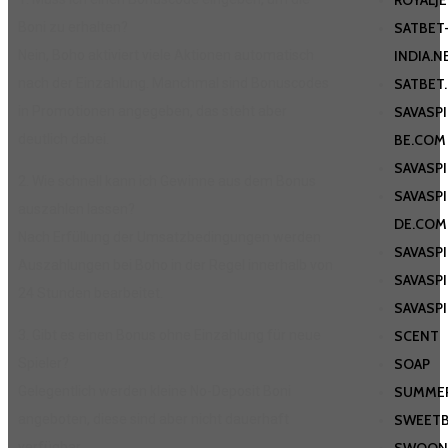
ROYALJE
Boni zu erhalten?
SATBET
Nein, Boho aktiviert viele Aktionen automatisch
INDIA.N
nach der Einzahlung. Manchmal sind Bonuscodes
SATBET
in Promotionen angegeben, das steht aber
SAVASPI
deutlich dabei.
BE.COM
SAVASPI
2. Wie schnell kann ich Gewinne aus dem Bonus
SAVASP
auszahlen lassen?
DE.COM
Nach Erfüllung der Umsatzbedingungen werden
SAVASP
Auszahlungen bei Boho in der Regel innerhalb von
SAVASP
24 Stunden bearbeitet.
SAVASPI
3. Gibt es einen Bonus ohne Einzahlung für neue
SCENT
Spieler?
SOAP
Gelegentlich werden kleine No-Deposit Boni
SUMME
angeboten, diese sind aber nicht dauerhaft
SWEETB
verfügbar.