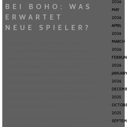
2026
BEI BOHO: WAS
MAY
ERWARTET
2026
APRIL
NEUE SPIELER?
2026
MARCH
Neue Spieler bei Boho profitieren von einem
2026
großzügigen Willkommenspaket, das sich durch
FEBRUA
Vielfalt und Fairness auszeichnet. Anders als viele
2026
Konkurrenzanbieter setzt Boho auf einfache
JANUAR
Bonusbedingungen, keine versteckten Haken und
2026
transparente Umsatzanforderungen. Die Aktionen
DECEMB
sind so gestaltet, dass Einsteiger schnell den Dreh
2025
herausbekommen und gleichzeitig die Chance auf
OCTOB
hohe Zusatzgewinne erhalten.
2025
Das Willkommensangebot setzt sich meist aus
SEPTEM
folgenden Komponenten zusammen: