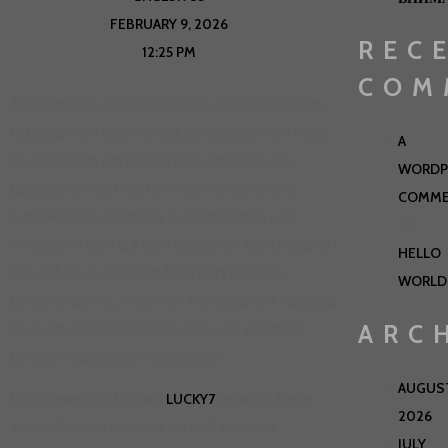
FEBRUARY 9, 2026
REC
12:25 PM
COM
Als erfahrener SEO-Kopiarbeiter mit langjährigem
Fokus auf den iGaming-Sektor analysiere ich heute
A
die besonders attraktiven Bonusaktionen bei
WORDP
LuckySeven. Die Plattform hat sich durch eine
COMME
ausgewogene Mischung aus klassischen und
on
innovativen Boni auf dem deutschen Markt etabliert.
HELLO
Wer auf der Suche nach Mehrwert für seine
WORLD
Einzahlungen ist, findet hier interessante Angebote,
ARC
die durch günstige Bedingungen und vielfältige
Einsatzmöglichkeiten überzeugen.
AUGUS
LUCKY7
LuckySeven, oft kurz als
genannt, bietet
2026
seinen Spielern nicht nur ein umfassendes
JULY