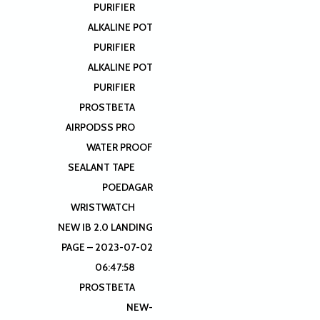
PURIFIER
ALKALINE POT
PURIFIER
ALKALINE POT
PURIFIER
PROSTBETA
AIRPODSS PRO
WATER PROOF
SEALANT TAPE
POEDAGAR
WRISTWATCH
NEW IB 2.0 LANDING
PAGE – 2023-07-02
06:47:58
PROSTBETA
NEW-