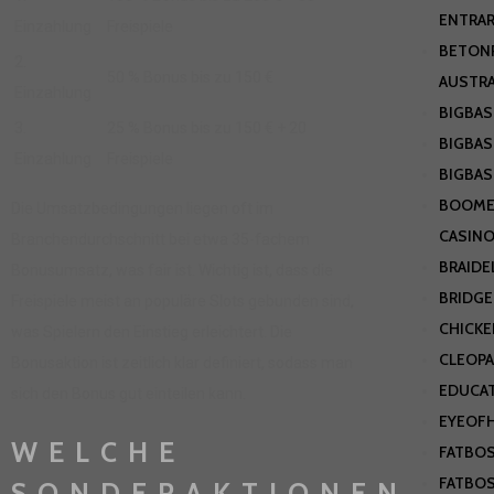
ENTRAR
Einzahlung
Freispiele
BETON
2.
50 % Bonus bis zu 150 €
AUSTRA
Einzahlung
BIGBA
3.
25 % Bonus bis zu 150 € + 20
BIGBAS
Einzahlung
Freispiele
BIGBA
BOOME
Die Umsatzbedingungen liegen oft im
CASINO
Branchendurchschnitt bei etwa 35-fachem
BRAIDE
Bonusumsatz, was fair ist. Wichtig ist, dass die
BRIDGE
Freispiele meist an populäre Slots gebunden sind,
CHICK
was Spielern den Einstieg erleichtert. Die
CLEOPA
Bonusaktion ist zeitlich klar definiert, sodass man
EDUCA
sich den Bonus gut einteilen kann.
EYEOF
WELCHE
FATBO
FATBO
SONDERAKTIONEN