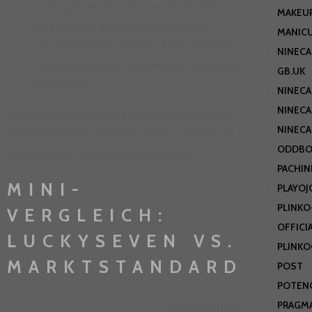
Drehungen als Bonus für bestimmte Slots,
MAKEU
ideal um neue Spiele risikolos zu testen.
MANIC
Treuebonus & VIP-Upgrade: Punkte sammeln
NINECA
und gegen Bargeld, Freispiele oder Sachpreise
GB.UK
eintauschen.
NINEC
NINEC
Diese Aktionen sind strategisch so aufgebaut, dass
NINEC
sie Spieler konstant motivieren, aktiv zu bleiben und
ODDBO
gleichzeitig die eigene Bankroll zu schonen.
PACHI
MINI-
PLAYOJ
PLINKO
VERGLEICH:
OFFICI
LUCKYSEVEN VS.
PLINK
MARKTSTANDARD
POST
POTEN
PRAGMA
Durchschnitt im