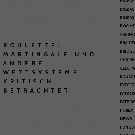
BIGBA
Zufallsgeneratoren technisch eingeschränkt, ist in
BIGBAS
Live-Blackjack-Spielen teilweise möglich. Es bleibt
BIGBA
aber eine fortgeschrittene Methode, die Erfahrung
BOOME
und viel Übung erfordert.
CASINO
BRAIDE
ROULETTE:
BRIDGE
MARTINGALE UND
CHICK
ANDERE
CLEOPA
WETTSYSTEME
EDUCA
KRITISCH
EYEOF
BETRACHTET
FATBO
FATBO
Beim Roulette nutzen viele Spieler Wettsysteme wie
FOREX
Martingale (Verdopplung nach jedem Verlust),
NEWS
D’Alembert oder Fibonacci. Obwohl diese Systeme
FUNGU
kurzfristig Gewinne bringen können, erhöht sich