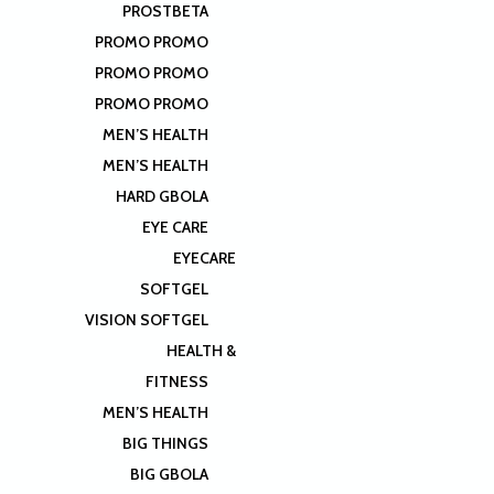
PROSTBETA
PROMO PROMO
PROMO PROMO
PROMO PROMO
MEN’S HEALTH
MEN’S HEALTH
HARD GBOLA
EYE CARE
EYECARE
SOFTGEL
VISION SOFTGEL
HEALTH &
FITNESS
MEN’S HEALTH
BIG THINGS
BIG GBOLA