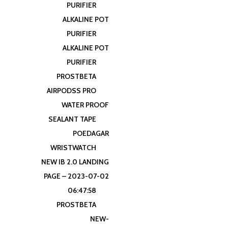
PURIFIER
ALKALINE POT
PURIFIER
ALKALINE POT
PURIFIER
PROSTBETA
AIRPODSS PRO
WATER PROOF
SEALANT TAPE
POEDAGAR
WRISTWATCH
NEW IB 2.0 LANDING
PAGE – 2023-07-02
06:47:58
PROSTBETA
NEW-