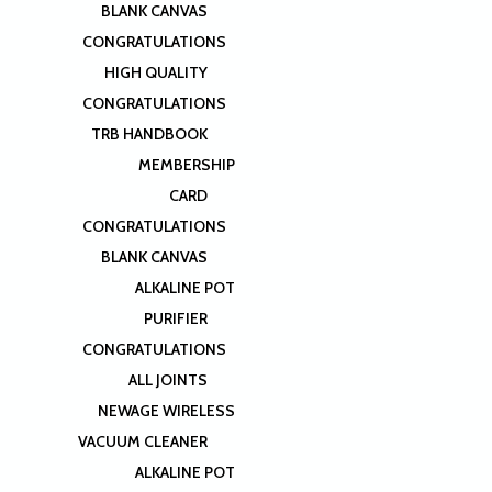
BLANK CANVAS
CONGRATULATIONS
HIGH QUALITY
CONGRATULATIONS
TRB HANDBOOK
MEMBERSHIP
CARD
CONGRATULATIONS
BLANK CANVAS
ALKALINE POT
PURIFIER
CONGRATULATIONS
ALL JOINTS
NEWAGE WIRELESS
VACUUM CLEANER
ALKALINE POT