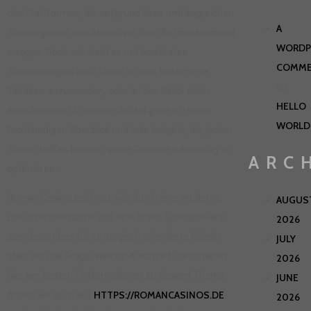
den Plattformen, die aufgrund ihres umfangreichen
A
Spielangebots und attraktiver Boni Aufmerksamkeit
WORDP
erregen. Doch wie sieht es mit bewährten
COMME
Spielstrategien aus? Lohnt es sich, bestimmte
on
Taktiken anzuwenden, oder ist das Glück allein
HELLO
entscheidend? In diesem Artikel gebe ich einen
WORLD
fachkundigen Überblick und teile Insights, die jedem
Spieler helfen können, seine Gewinne nachhaltig zu
ARC
optimieren.
Roman Casino zeichnet sich durch eine moderne
AUGUS
Benutzeroberfläche und eine breite Spielauswahl
2026
aus. Besonders für strategisch orientierte Spieler
JULY
stellt sich die Frage: Welche Ansätze funktionieren
2026
hier am besten? Informationen zu diesem Thema
JUNE
HTTPS://ROMANCASINOS.DE
finden Sie auch auf
,
2026