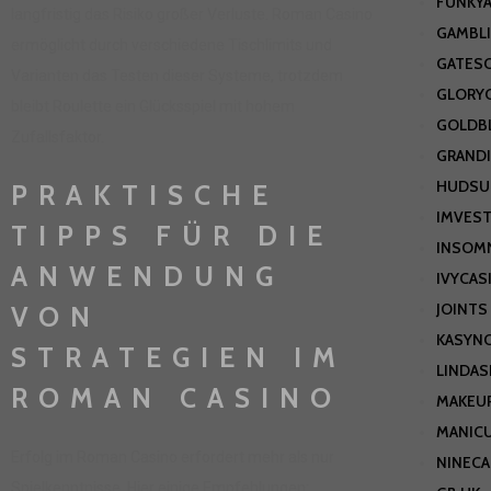
FUNKYA
langfristig das Risiko großer Verluste. Roman Casino
GAMBL
ermöglicht durch verschiedene Tischlimits und
GATES
Varianten das Testen dieser Systeme, trotzdem
GLORYC
bleibt Roulette ein Glücksspiel mit hohem
GOLDB
Zufallsfaktor.
GRANDI
HUDSU
PRAKTISCHE
IMVEST
TIPPS FÜR DIE
INSOM
ANWENDUNG
IVYCAS
JOINTS
VON
KASYN
STRATEGIEN IM
LINDAS
ROMAN CASINO
MAKEU
MANIC
Erfolg im Roman Casino erfordert mehr als nur
NINECA
Spielkenntnisse. Hier einige Empfehlungen: