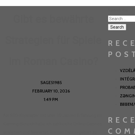
Search for:
Gibt es bewährte
Strategien für Spiele
REC
POS
im Roman Casino?
VZDĚL
INTÉG
SAGE51985
PROBA
FEBRUARY 10, 2026
ZƏNGI
1:49 PM
ВНИМА
Als SEO-Kopiraÿter mit über 10 Jahren Erfahrung im
REC
iGaming-Bereich habe ich zahlreiche Online-Casinos
COM
analysiert und bewertet. Roman Casino gehört zu