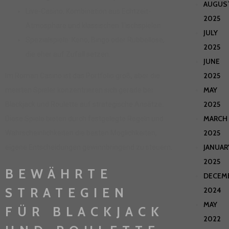
AUGUS
Live-Casino: Kombination aus Echtzeit-
2025
Atmosphäre und klassischen Tischspielen.
JULY
Spezialspiele: Keno, Bingo oder Rubbellose,
2025
die eher auf Zufall setzen.
JUNE
2025
Im Roman Casino ist das Portfolio groß, aber die
MAY
meisten Spieler konzentrieren sich gerade bei
2025
Blackjack und Roulette auf strategische Ansätze.
MARCH
Diese Spiele bieten durch festgelegte Regeln und
2025
Wahrscheinlichkeiten die besten Möglichkeiten,
JANUAR
eigene Entscheidungen gewinnbringend zu steuern.
2025
BEWÄHRTE
DECEM
STRATEGIEN
2024
MAY
FÜR BLACKJACK
2022