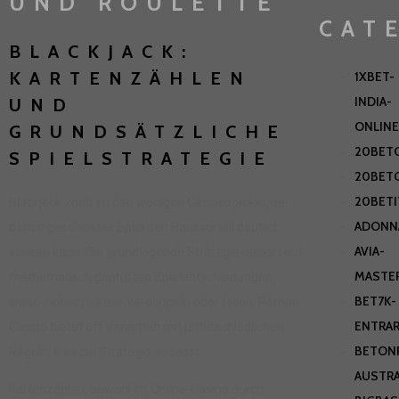
UND ROULETTE
CAT
BLACKJACK:
KARTENZÄHLEN
1XBET-
INDIA-
UND
ONLINE
GRUNDSÄTZLICHE
20BET
SPIELSTRATEGIE
20BET
20BETI
Blackjack zählt zu den wenigen Casinospielen, bei
ADONN
denen geschicktes Spiel den Hausvorteil deutlich
AVIA-
senken kann. Die grundlegende Strategie basiert auf
MASTE
mathematisch geprüften Spielentscheidungen -
BET7K-
wann ziehen, halten, verdoppeln oder teilen. Roman
ENTRAR
Casino bietet oft Varianten mit unterschiedlichen
BETON
Regeln, was die Strategie anpasst.
AUSTRA
Kartenzählen, obwohl im Online-Casino durch