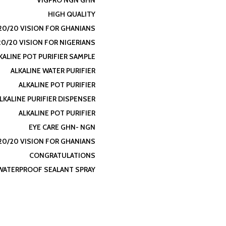
VIGPRO NGN GHN
HIGH QUALITY
20/20 VISION FOR GHANIANS
20/20 VISION FOR NIGERIANS
KALINE POT PURIFIER SAMPLE
ALKALINE WATER PURIFIER
ALKALINE POT PURIFIER
LKALINE PURIFIER DISPENSER
ALKALINE POT PURIFIER
EYE CARE GHN- NGN
20/20 VISION FOR GHANIANS
CONGRATULATIONS
WATERPROOF SEALANT SPRAY