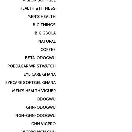
VISION SOFTGEL
HEALTH & FITNESS
MEN’S HEALTH
BIG THINGS
BIG GBOLA
NATURAL
COFFEE
BETA-ODOGWU
POEDAGAR WRISTWATCH
EYE CARE GHANA
EYECARE SOFTGEL GHANA
MEN’S HEALTH VIGUER
ODOGWU
GHN-ODOGWU
NGN-GHN-ODOGWU
GHN VIGPRO