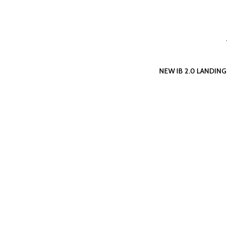
NEW IB 2.0 LANDING