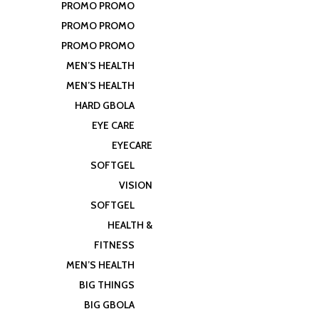
PROMO PROMO
PROMO PROMO
PROMO PROMO
MEN’S HEALTH
MEN’S HEALTH
HARD GBOLA
EYE CARE
EYECARE
SOFTGEL
VISION
SOFTGEL
HEALTH &
FITNESS
MEN’S HEALTH
BIG THINGS
BIG GBOLA