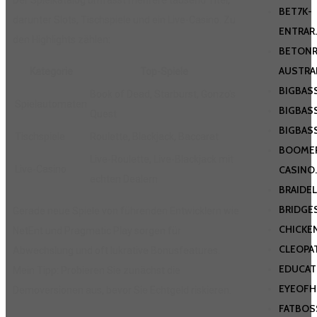
BET7K-
darunter Slots, Tischspiele und ein Live-Casino. Zu
ENTRAR
den Highlights zählen:
BETONR
AUSTRAL
Kategorie
Top-Spiele
BIGBAS
Book of Dead, Starburst, Gonzo's
Spielautomaten
BIGBAS
Quest
BIGBAS
Tischspiele
Roulette, Blackjack, Baccarat
BOOME
Live-Roulette, Live-Blackjack mit
Live-Casino
CASINO
echten Dealern
BRAIDEL
BRIDGE
Gerade neue Spiele von führenden Entwicklern wie
CHICKE
NetEnt und Pragmatic Play sorgen für
CLEOPA
Abwechslung und oft lukrative Bonusfeatures.
EDUCAT
Mein Tipp: Probieren Sie zunächst die
EYEOFH
Demoversionen aus, bevor Sie Echtgeld riskieren.
FATBOS