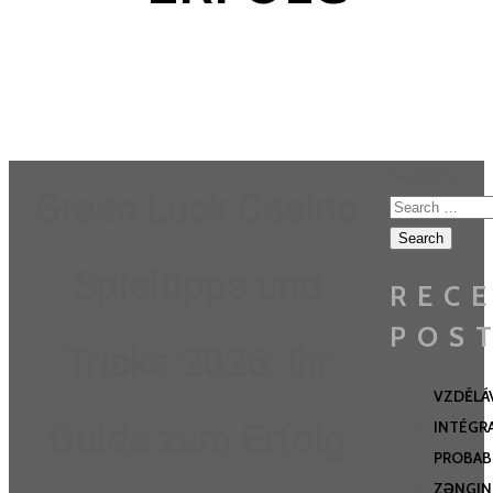
Search for:
Green Luck Casino
Spieltipps und
REC
POS
Tricks 2026: Ihr
VZDĚLÁ
INTÉGR
Guide zum Erfolg
PROBAB
ZƏNGIN