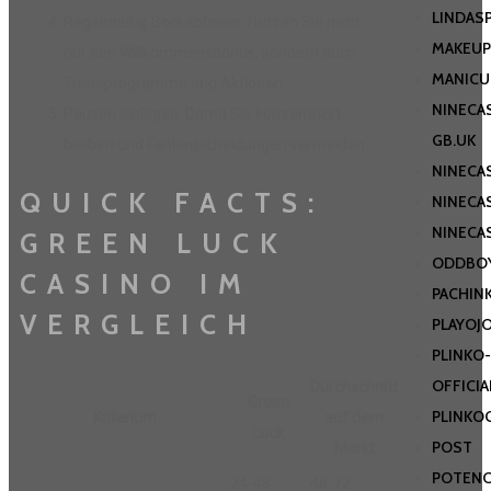
LINDAS
Regelmäßig Boni abholen: Nutzen Sie nicht
MAKEUP
nur den Willkommensbonus, sondern auch
MANICU
Treueprogramme und Aktionen.
NINECA
Pausen einlegen: Damit Sie konzentriert
GB.UK
bleiben und Fehlentscheidungen vermeiden.
NINECA
QUICK FACTS:
NINECA
NINECA
GREEN LUCK
ODDBOY
CASINO IM
PACHIN
VERGLEICH
PLAYOJ
PLINKO-
OFFICI
Durchschnitt
Green
PLINKO
Kriterium
auf dem
Luck
POST
Markt
POTENC
24-48
48-72