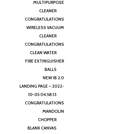
MULTIPURPOSE
CLEANER
CONGRATULATIONS
WIRELESS VACUUM
CLEANER
CONGRATULATIONS
CLEAN WATER
FIRE EXTINGUISHER
BALLS
NEW IB 2.0
LANDING PAGE – 2022-
10-05 04:58:13
CONGRATULATIONS
MANDOLIN
CHOPPER
BLANK CANVAS