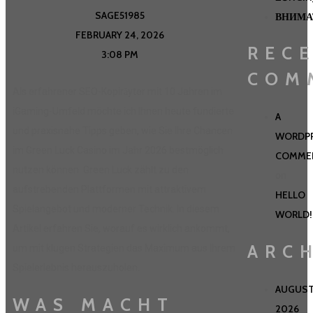
SAGE51985
ВНИМА
FEBRUARY 24, 2026
REC
3:08 PM
COM
Als erfahrener SEO-Kopirăyter mit 10 Jahren im
iGaming-Umfeld möchte ich Ihnen heute fundierte
A
und praxisnahe Tipps geben, wie Sie Ihre Chancen
WORDP
im Green Luck Casino im Jahr 2026 bestmöglich
COMME
nutzen können. Green Luck zählt zu den
on
aufstrebenden Plattformen mit attraktivem
HELLO
Spielangebot und moderner Technik. In diesem
WORLD!
Artikel erfahren Sie, worauf es wirklich ankommt,
ARC
um mit klugen Strategien das Maximum aus Ihrem
Spielerlebnis herauszuholen.
AUGUS
WAS MACHT
2026