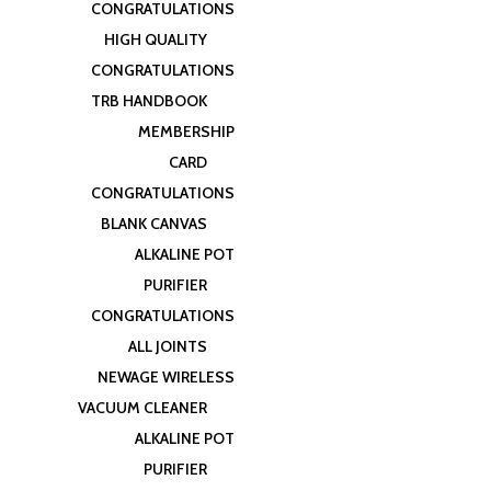
CONGRATULATIONS
HIGH QUALITY
CONGRATULATIONS
TRB HANDBOOK
MEMBERSHIP
CARD
CONGRATULATIONS
BLANK CANVAS
ALKALINE POT
PURIFIER
CONGRATULATIONS
ALL JOINTS
NEWAGE WIRELESS
VACUUM CLEANER
ALKALINE POT
PURIFIER