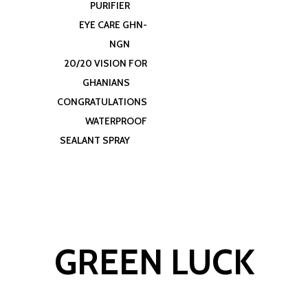
PURIFIER
EYE CARE GHN-
NGN
20/20 VISION FOR
GHANIANS
CONGRATULATIONS
WATERPROOF
SEALANT SPRAY
GREEN LUCK