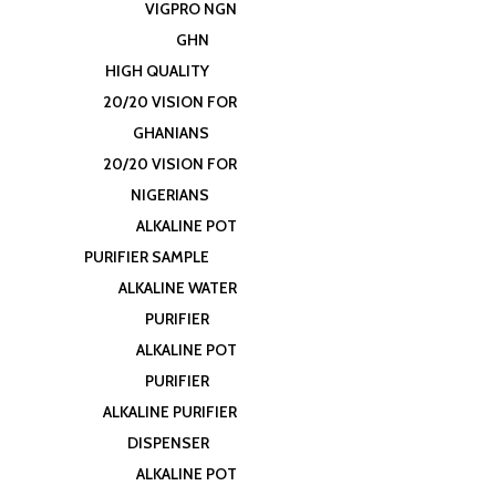
VIGPRO NGN
GHN
HIGH QUALITY
20/20 VISION FOR
GHANIANS
20/20 VISION FOR
NIGERIANS
ALKALINE POT
PURIFIER SAMPLE
ALKALINE WATER
PURIFIER
ALKALINE POT
PURIFIER
ALKALINE PURIFIER
DISPENSER
ALKALINE POT