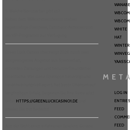
WANABE
5. Welche Bonusarten gibt es?
WBCOMM
Neben dem Willkommensbonus stehen
WBCOMM
regelmäßige Freispiele, Cashback-Aktionen und
WHITE
ein VIP-Programm zur Verfügung.
HAT
WINTER
Green Luck Casino überzeugt 2026 durch sein
WINVEG
ausgewogenes Angebot aus Spielvielfalt,
YAASSC
schnellen Zahlungen und benutzerfreundlicher
MET
Oberfläche. Wer diese Spieltipps beherzigt und
verantwortungsvoll agiert, hat beste Chancen auf
LOG IN
langfristigen Erfolg. Beginnen Sie Ihre Reise jetzt
ENTRIE
HTTPS://GREENLUCKCASINO1.DE
unter
und
FEED
spielen Sie mit Bedacht!
COMME
FEED
Aus der Sicht eines erfahrenen Spielers: Gerade