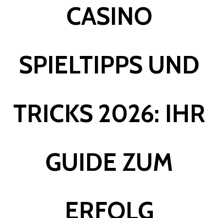
CASINO
SPIELTIPPS UND
TRICKS 2026: IHR
GUIDE ZUM
ERFOLG