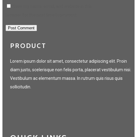
Save my name, email, and website in this
browser for the next time I comment.
PRODUCT
Lorem ipsum dolor sit amet, consectetur adipiscing elit. Proin
diam justo, scelerisque non felis porta, placerat vestibulum nisi.
Vestibulum ac elementum massa. In rutrum quis risus quis
sollicitudin.