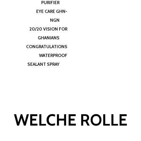
PURIFIER
EYE CARE GHN-
NGN
20/20 VISION FOR
GHANIANS
CONGRATULATIONS
WATERPROOF
SEALANT SPRAY
WELCHE ROLLE