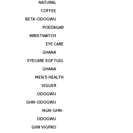
NATURAL
COFFEE
BETA-ODOGWU
POEDAGAR
WRISTWATCH
EYE CARE
GHANA
EYECARE SOFTGEL
GHANA
MEN’S HEALTH
VIGUER
ODOGWU
GHN-ODOGWU
NGN-GHN-
ODOGWU
GHN VIGPRO