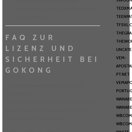
SWOON
Minderjährigenspieler eingebaut.
TEDXMA
Spieler können Limits für Einzahlungen und
TEENPA
Spielzeit setzen.
TFSVL.
THEGRA
FAQ ZUR
THEWON
LIZENZ UND
UNCATE
SICHERHEIT BEI
VEM-
APOSTA
GOKONG
PT.NET
VEMAPO
1. Ist Gokong wirklich sicher für Spieler aus
PORTUG
Deutschland?
WANABE
Ja, Gokong besitzt eine gültige Lizenz und erfüllt
WANABE
alle gesetzlichen Anforderungen, die für den
WBCOMM
deutschen Markt relevant sind.
WBCOMM
2. Welche Lizenz hat Gokong?