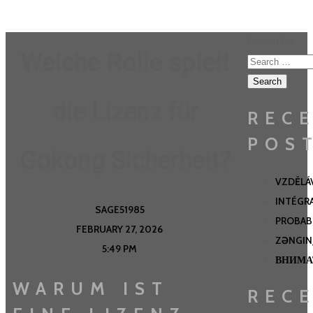
Search for:
Welche Rolle spielt
die Lizenz für
REC
POS
Gokong Sicherheit?
VZDĚLÁ
INTÉGR
SAGE51985
PROBAB
FEBRUARY 27, 2026
ZƏNGIN
5:49 PM
ВНИМА
WARUM IST
REC