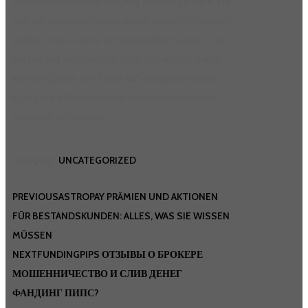
einen transparenten Umgang mit den Spielern. Für
alle, die verantwortungsvoll und sorgenfrei spielen
wollen, ist die Lizenz ein verlässlicher Garant - und
bei Gokong selbstverständlich vorhanden. Damit
können Spieler den Fokus auf das Spielerlebnis
legen, ohne Kompromisse in Sachen Sicherheit
eingehen zu müssen.
UNCATEGORIZED
Category :
PREVIOUS
ASTROPAY PRÄMIEN UND AKTIONEN
FÜR BESTANDSKUNDEN: ALLES, WAS SIE WISSEN
MÜSSEN
NEXT
FUNDINGPIPS ОТЗЫВЫ О БРОКЕРЕ
МОШЕННИЧЕСТВО И СЛИВ ДЕНЕГ
ФАНДИНГ ПИПС?