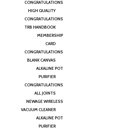
CONGRATULATIONS
HIGH QUALITY
CONGRATULATIONS
TRB HANDBOOK
MEMBERSHIP
CARD
CONGRATULATIONS
BLANK CANVAS
ALKALINE POT
PURIFIER
CONGRATULATIONS
ALL JOINTS
NEWAGE WIRELESS
VACUUM CLEANER
ALKALINE POT
PURIFIER