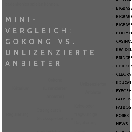
AUSTRAL
bedenkenlos spielen können.
BIGBAS
BIGBAS
MINI-
BIGBAS
VERGLEICH:
BOOME
GOKONG VS.
CASINO
BRAIDEL
UNLIZENZIERTE
BRIDGE
ANBIETER
CHICKE
CLEOPA
Gokong
EDUCAT
Unlizenzierter
Kriterium
(Lizenzierter
EYEOFH
Anbieter
Anbieter)
FATBOS
Keine oder
FATBOS
Streng durch
Regulierung
fragwürdige
FOREX
Glücksspielbehörde
Regulierung
NEWS
Verbindliche
Kaum