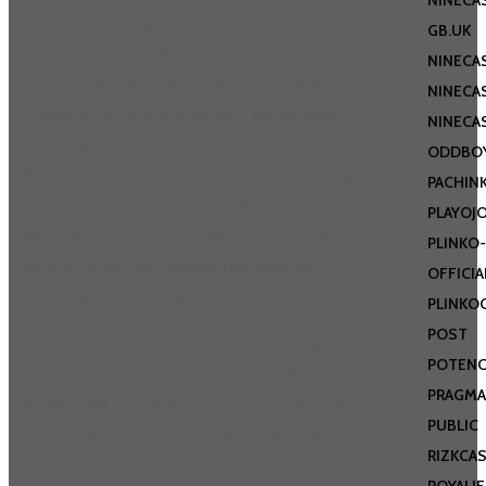
NINECA
Viele Spieler begegnen dem Thema Lizenz mit
GB.UK
Skepsis, oft weil der Markt zunehmend
NINECA
unübersichtlich wird oder vermeintlich attraktive
NINECA
Angebote von nicht lizenzierten Casinos locken.
NINECA
Doch gerade hier trennt sich die Spreu vom
ODDBOY
Weizen: Nur ein lizenzierter Anbieter wie Gokong
PACHIN
garantiert, dass man im Fall von Problemen nicht
PLAYOJ
allein dasteht. Die Lizenz schafft einen rechtlichen
PLINKO-
Rahmen, in dem Streitigkeiten geregelt und
OFFICI
Rückerstattungen möglich sind.
PLINKO
POST
Ein erfahrener Spieler weiß, dass kurzfristig
POTENC
verlockende Boni bei nicht lizenzierten Anbietern
PRAGMA
oft mit unklaren Bedingungen verknüpft sind, die
PUBLIC
im Ernstfall zu Verlusten führen können. Die
RIZKCA
Sicherheit einer Lizenz schützt vor solchen Fallen