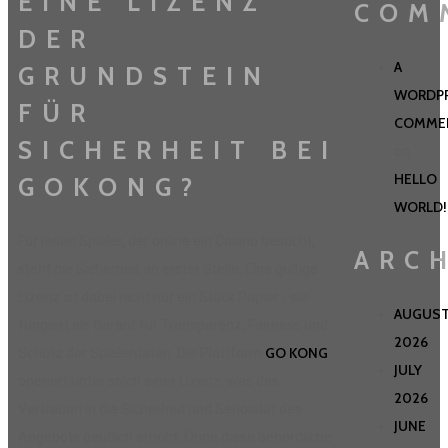
EINE LIZENZ
COM
DER
A
GRUNDSTEIN
WORDP
FÜR
COMME
SICHERHEIT BEI
on
HELLO
GOKONG?
WORLD!
Für jeden Spieler, der online ein Casino besucht,
ARC
steht die Sicherheit an erster Stelle. Eine gültige
Lizenz ist dabei nicht nur ein Stück Papier - sie
AUGUS
fungiert als Garant für Transparenz, Fairness und
2026
GO KONG
Schutz der Spielerdaten. Die Plattform
JULY
operiert unter solch einer Lizenz, was das
2026
Vertrauen in die Sicherheit und Seriosität des
JUNE
Angebots deutlich erhöht. Ohne diese behördliche