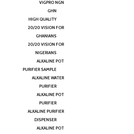
VIGPRO NGN
GHN
HIGH QUALITY
20/20 VISION FOR
GHANIANS
20/20 VISION FOR
NIGERIANS
ALKALINE POT
PURIFIER SAMPLE
ALKALINE WATER
PURIFIER
ALKALINE POT
PURIFIER
ALKALINE PURIFIER
DISPENSER
ALKALINE POT