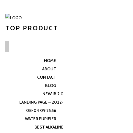
TOP PRODUCT
HOME
ABOUT
CONTACT
BLOG
NEW IB 2.0
LANDING PAGE – 2022-
08-04 09:25:56
WATER PURIFIER
BEST ALKALINE