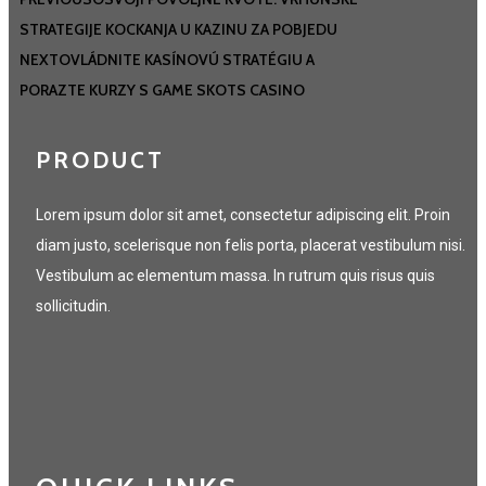
STRATEGIJE KOCKANJA U KAZINU ZA POBJEDU
NEXT
OVLÁDNITE KASÍNOVÚ STRATÉGIU A
PORAZTE KURZY S GAME SKOTS CASINO
PRODUCT
Lorem ipsum dolor sit amet, consectetur adipiscing elit. Proin
diam justo, scelerisque non felis porta, placerat vestibulum nisi.
Vestibulum ac elementum massa. In rutrum quis risus quis
sollicitudin.