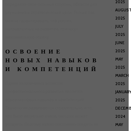
2025
определяя свои сильные стороны, области для
AUGUS
улучшения и стратегические цели. Только так
2025
можно гарантировать, что усилия,
JULY
направленные на развитие, принесут
2025
максимальную отдачу.
JUNE
ОСВОЕНИЕ
2025
MAY
НОВЫХ НАВЫКОВ
2025
И КОМПЕТЕНЦИЙ
MARCH
2025
Одним из ключевых аспектов
JANUAR
профессионального развития является
2025
освоение новых навыков и компетенций.
DECEMB
Технологии развиваются стремительно, и то,
2024
что было актуально вчера, сегодня может
MAY
устареть. Поэтому важно постоянно следить за