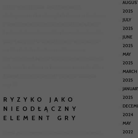
AUGUS
od preferencji gracza. Jedni stawiają na
2025
strategiczne gry karciane, gdzie liczy się umiejętność
JULY
przewidywania ruchów przeciwnika i zarządzanie
2025
kapitałem. Inni wolą prostotę i losowość automatów,
JUNE
gdzie każdy spin to szansa na nagłe wzbogacenie
2025
się. Niezależnie od wyboru, podstawowym
MAY
elementem jest dążenie do osiągnięcia określonego
2025
celu – czy to pokonanie kasyna, czy po prostu dobra
MARCH
zabawa przy jednoczesnej możliwości zdobycia
2025
nagród.
JANUAR
2025
RYZYKO JAKO
DECEM
NIEODŁĄCZNY
2024
ELEMENT GRY
MAY
2022
Każda gra hazardowa, niezależnie od jej charakteru,