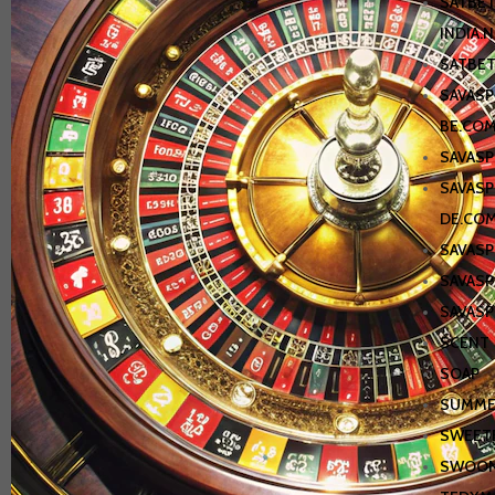
SATBET
INDIA.
SATBET
SAVASP
BE.CO
SAVASP
SAVASP
DE.CO
SAVASP
SAVAS
SAVASP
SCENT
SOAP
SUMME
SWEET
SWOON