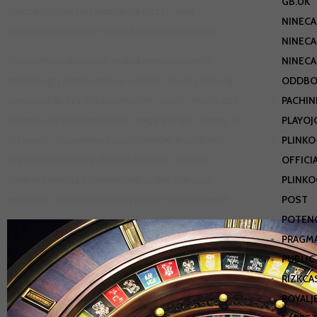
GB.UK
mechanizmów jest ważne dla utrzymania
NINEC
równowagi psychicznej i unikania uzależnienia.
NINEC
NINEC
Świadomość własnych reakcji emocjonalnych
ODDBO
podczas gry jest kluczowa. Gracze powinni zwracać
PACHI
uwagę na to, czy gra przynosi im radość i relaks, czy
PLAYOJ
też staje się źródłem stresu i negatywnych emocji. W
PLINKO
przypadku pojawienia się problemów, ważne jest,
OFFICI
aby szukać pomocy. Kasyna takie jak Hitnspin
PLINK
Kasyno promują odpowiedzialną grę, oferując
POST
wsparcie i informacje o instytucjach pomocowych.
POTEN
PRAGMA
PUBLIC
RIZKC
ROYALJ