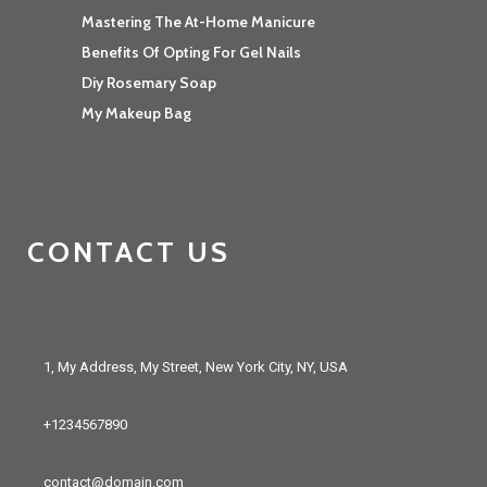
Mastering The At-Home Manicure
Benefits Of Opting For Gel Nails
Diy Rosemary Soap
My Makeup Bag
CONTACT US
1, My Address, My Street, New York City, NY, USA
+1234567890
contact@domain.com