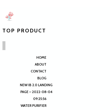
TOP PRODUCT
HOME
ABOUT
CONTACT
BLOG
NEW IB 2.0 LANDING
PAGE – 2022-08-04
09:25:56
WATER PURIFIER