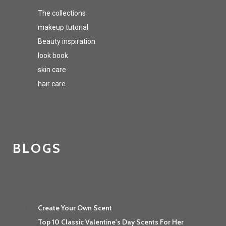
The collections
makeup tutorial
Beauty inspiration
look book
skin care
hair care
BLOGS
Create Your Own Scent
Top 10 Classic Valentine's Day Scents For Her