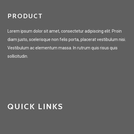
PRODUCT
Lorem ipsum dolor sit amet, consectetur adipiscing elit. Proin
diam justo, scelerisque non felis porta, placerat vestibulum nisi.
Vestibulum ac elementum massa. In rutrum quis risus quis
sollicitudin.
QUICK LINKS