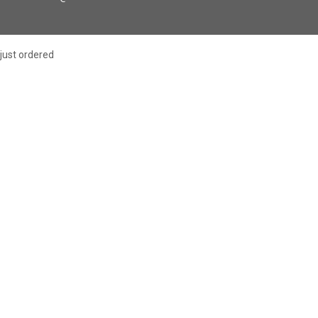
just ordered