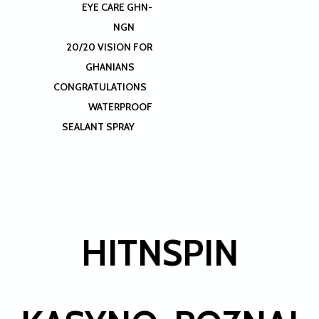
EYE CARE GHN-
NGN
20/20 VISION FOR
GHANIANS
CONGRATULATIONS
WATERPROOF
SEALANT SPRAY
HITNSPIN