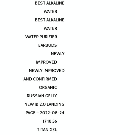
BEST ALKALINE
WATER
BEST ALKALINE
WATER
WATER PURIFIER
EARBUDS
NEWLY
IMPROVED
NEWLY IMPROVED
AND CONFIRMED
ORGANIC
RUSSIAN GELLY
NEW IB 2.0 LANDING
PAGE – 2022-08-24
17:18:56
TITAN GEL