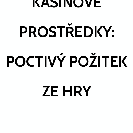
KASINOVÉ
PROSTŘEDKY:
POCTIVÝ POŽITEK
ZE HRY