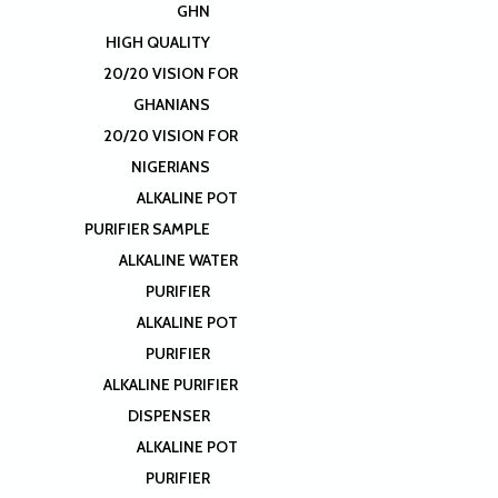
GHN
HIGH QUALITY
20/20 VISION FOR
GHANIANS
20/20 VISION FOR
NIGERIANS
ALKALINE POT
PURIFIER SAMPLE
ALKALINE WATER
PURIFIER
ALKALINE POT
PURIFIER
ALKALINE PURIFIER
DISPENSER
ALKALINE POT
PURIFIER