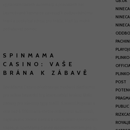
GB.UK
výplatních řádech automatů a pravidlech her.
NINEC
Licencovaná kasina se zavazují k zodpovědnému
NINEC
hraní a poskytují zdroje pro hráče, kteří by mohli
NINEC
potřebovat pomoc.
ODDBO
PACHI
PLAYOJ
SPINMAMA
PLINKO
CASINO: VAŠE
OFFICI
BRÁNA K ZÁBAVĚ
PLINK
POST
SpinMama Casino představuje moderní platformu
POTEN
pro online hazardní hry, která nabízí širokou škálu
PRAGMA
zábavy pro všechny typy hráčů. S licencí Anjouan a
PUBLIC
více než 6 000 hrami včetně oblíbených automatů,
RIZKC
napínavého živého kasina a vzrušujících sportovních
ROYALJ
sázek, je SpinMama Casino ideálním místem pro ty,