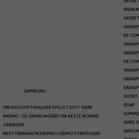
SATBET
kteří hledají kvalitní herní zážitek.
INDIA.
SATBET
Noví hráči jsou uvítáni atraktivním bonusem až 12
SAVASP
500 Kč a 150 free spiny, což jim dává skvělý startovní
BE.CO
impuls. Dalšími výhodami jsou cashback až 25 % a
SAVASP
propracovaný VIP program, který odměňuje věrné
SAVASP
hráče. SpinMama Casino klade důraz na bezpečné a
DE.CO
zábavné prostředí, kde si můžete užít hru s klidem a
SAVASP
důvěrou.
SAVAS
SAVASP
GAMBLING
Category :
SCENT
SOAP
PREVIOUS
OPTIMALISER SPILLET DITT: SIKRE
SUMME
KASINO- OG GAMBLINGRÅD FRA BESTE NORSKE
SWEET
CASINOER
SWOON
NEXT
TIRIAMAS PATIKIMAS LOŠIMO STRATEGIJAS