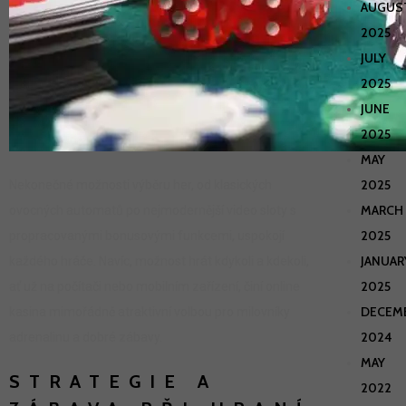
AUGUS
2025
JULY
2025
JUNE
2025
MAY
2025
Nekonečné možnosti výběru her, od klasických
MARCH
ovocných automatů po nejmodernější video sloty s
2025
propracovanými bonusovými funkcemi, uspokojí
JANUAR
každého hráče. Navíc, možnost hrát kdykoli a kdekoli,
2025
ať už na počítači nebo mobilním zařízení, činí online
DECEM
kasina mimořádně atraktivní volbou pro milovníky
2024
adrenalinu a dobré zábavy.
MAY
STRATEGIE A
2022