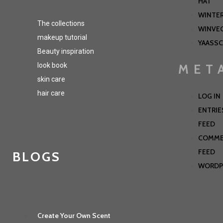
HAT
WINTE
The collections
WINVE
makeup tutorial
YAASSC
Beauty inspiration
look book
MET
skin care
hair care
LOG IN
ENTRIE
FEED
COMM
FEED
BLOGS
WORDP
Create Your Own Scent