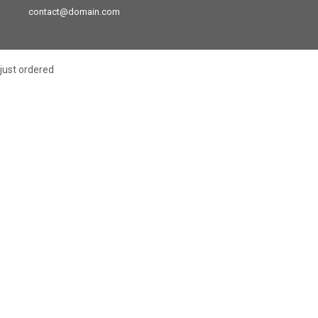
contact@domain.com
just ordered