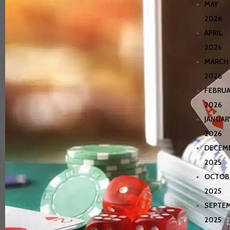
MAY
2026
APRIL
2026
MARCH
2026
FEBRU
2026
JANUAR
2026
DECEM
2025
OCTOB
2025
SEPTE
2025