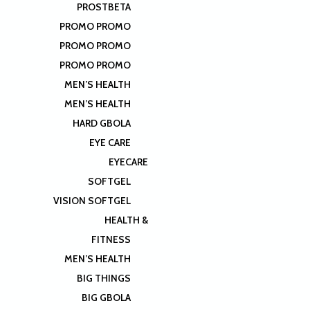
PROSTBETA
PROMO PROMO
PROMO PROMO
PROMO PROMO
MEN’S HEALTH
MEN’S HEALTH
HARD GBOLA
EYE CARE
EYECARE
SOFTGEL
VISION SOFTGEL
HEALTH &
FITNESS
MEN’S HEALTH
BIG THINGS
BIG GBOLA