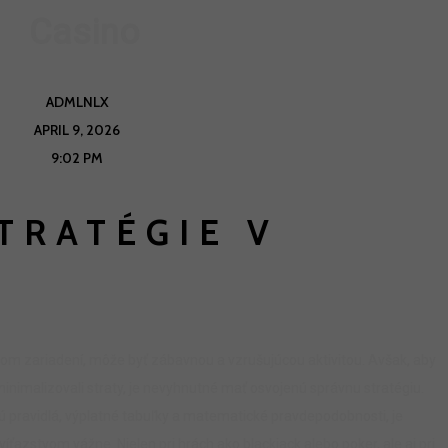
Casino
ADMLNLX
APRIL 9, 2026
9:02 PM
TRATÉGIE V
nnom zariadení, môže byť zábavnou a vzrušujúcou aktivitou. Avšak, aby
inimalizovali straty, je nevyhnutné mať osvojenú správnu stratégiu.
ú pravidlá, výplatné tabuľky a matematické pravdepodobnosti, je
víťazstvom vážne. Nielen pri hrách ako blackjack alebo poker, ale aj pri