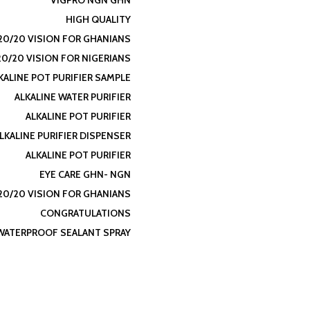
VIGPRO NGN GHN
HIGH QUALITY
20/20 VISION FOR GHANIANS
20/20 VISION FOR NIGERIANS
KALINE POT PURIFIER SAMPLE
ALKALINE WATER PURIFIER
ALKALINE POT PURIFIER
LKALINE PURIFIER DISPENSER
ALKALINE POT PURIFIER
EYE CARE GHN- NGN
20/20 VISION FOR GHANIANS
CONGRATULATIONS
WATERPROOF SEALANT SPRAY