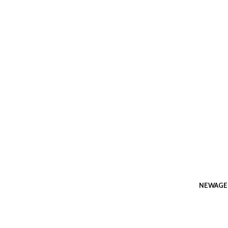
NEWAGE