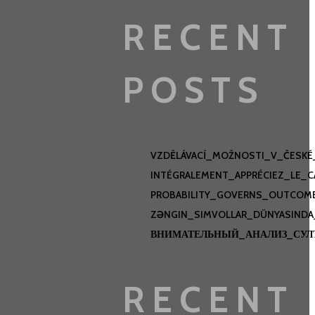
RECENT
POSTS
VZDĚLÁVACÍ_MOŽNOSTI_V_ČESKÉ
INTÉGRALEMENT_APPRÉCIEZ_LE_
PROBABILITY_GOVERNS_OUTCOME
ZƏNGIN_SIMVOLLAR_DÜNYASINDA
ВНИМАТЕЛЬНЫЙ_АНАЛИЗ_СУЛ
RECENT