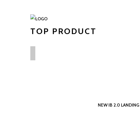
TOP PRODUCT
NEW IB 2.0 LANDING