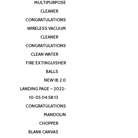
MULTIPURPOSE
CLEANER
CONGRATULATIONS
WIRELESS VACUUM
CLEANER
CONGRATULATIONS
CLEAN WATER
FIRE EXTINGUISHER
BALLS
NEW IB 2.0
LANDING PAGE – 2022-
10-05 04:58:13
CONGRATULATIONS
MANDOLIN
CHOPPER
BLANK CANVAS