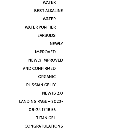
WATER
BEST ALKALINE
WATER
WATER PURIFIER
EARBUDS
NEWLY
IMPROVED
NEWLY IMPROVED
AND CONFIRMED
ORGANIC
RUSSIAN GELLY
NEW IB 2.0
LANDING PAGE – 2022-
08-24 17:18:56
TITAN GEL
CONGRATULATIONS