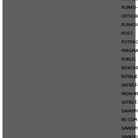
ταχύτητα των πληρωμών και τα τακτικά
PLINKO-
μπόνους, το Bassbet online είναι μια καλή
OFFICI
επιλογή. Επιπλέον, η εταιρεία τηρεί αυστηρά
PLINKO
πρότυπα ασφαλείας, χρησιμοποιώντας
POST
κρυπτογράφηση SSL σε όλη την επικοινωνία.
POTENC
PRAGMA
Η πλειονότητα των Ελλήνων χρηστών εκτιμούν
PUBLIC
τη δυνατότητα να στοιχηματίζουν σε ελληνικά
RIZKCA
αθλήματα, αλλά και σε διεθνείς αγώνες, χωρίς να
ROYALJE
χρειάζεται να μεταβαίνουν σε διαφορετικές
SATBET
ιστοσελίδες. Επίσης, η πλατφόρμα υποστηρίζει
INDIA.N
πολλαπλά γλώσσικα προφίλ,
SATBET
συμπεριλαμβανομένων των ελληνικών, ώστε η
SAVASPI
πλοήγηση να είναι άνετη. Η ευελιξία στην επιλογή
BE.COM
μεθόδων κατάθεσης και ανάληψης μειώνει τις
SAVASPI
πιθανές καθυστερήσεις. Γι’ αυτό, αν ψάχνετε για
SAVASP
έναν αξιόπιστο, ευέλικτο και πλήρως