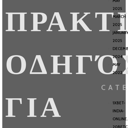
MAY
ΠΡΑΚΤ
2025
MARCH
2025
JANUAR
2025
DECEMB
ΟΔΗΓΌ
2024
MAY
2022
CAT
ΓΙΑ
1XBET-
INDIA-
ONLINE.
20BETC