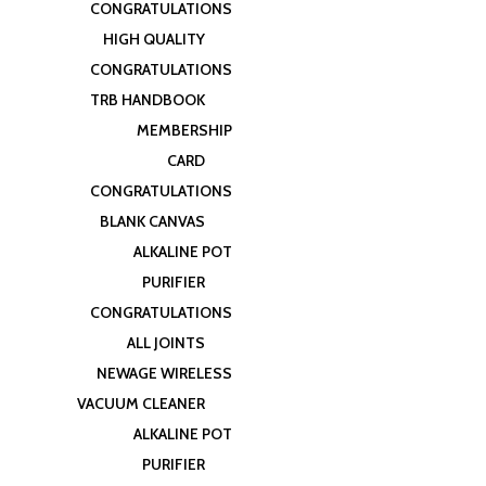
CONGRATULATIONS
HIGH QUALITY
CONGRATULATIONS
TRB HANDBOOK
MEMBERSHIP
CARD
CONGRATULATIONS
BLANK CANVAS
ALKALINE POT
PURIFIER
CONGRATULATIONS
ALL JOINTS
NEWAGE WIRELESS
VACUUM CLEANER
ALKALINE POT
PURIFIER