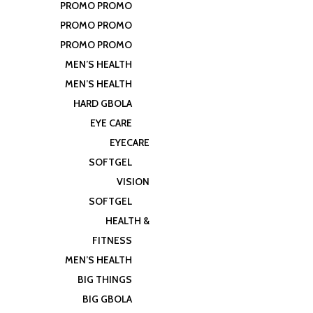
PROMO PROMO
PROMO PROMO
PROMO PROMO
MEN’S HEALTH
MEN’S HEALTH
HARD GBOLA
EYE CARE
EYECARE
SOFTGEL
VISION
SOFTGEL
HEALTH &
FITNESS
MEN’S HEALTH
BIG THINGS
BIG GBOLA