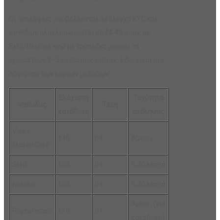
Οι αναλήψεις υποβάλλονται σε έλεγχο KYC και
συνήθως ολοκληρώνονται σε 24‑48 ώρες με
Skrill/Neteller, ενώ με τράπεζες μπορεί να
χρειαστούν 3–5 εργάσιμες ημέρες. Εδώ είναι μια
σύγκριση των κύριων μεθόδων:
Ελάχιστη
Ταχύτητα
Μέθοδος
Τέλη
κατάθεση
ανάληψης
Visa /
€10
0 €
Άμεση
MasterCard
Skrill
€20
0 €
0‑30 λεπτά
Neteller
€20
0 €
0‑30 λεπτά
Άμεση (για
Paysafecard
€10
0 €
κατάθεση)