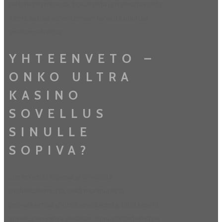
rekisteröitymisestä, bonuksista ja maksutavoista.
Tämä auttaa vähentämään tarvetta odottaa
asiakaspalvelijaa.
YHTEENVETO –
ONKO ULTRA
KASINO
SOVELLUS
SINULLE
SOPIVA?
Jos arvostat nopeaa ja turvallista
mobiilikokemusta, sekä monipuolista
pelivalikoimaa yhdellä sovelluksella, Ultra kasino
sovellus on vahva ehdokas. Bonusjärjestelmä on