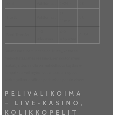
Skrill
Välittömästi
0–24 h
0 €
15–
Trustly
Välittömästi
0 €
30 min
1–2
2–5
Bank Transfer
0–5 €
arkipäivää
arkipäivää
Suomessa suosituin tapa on Trustly, koska se
mahdollistaa lähes reaaliaikaisen noston ilman
lisäkuluja. Jos sinulla on mahdollisuus käyttää e-
lompakkoa, voit myös hyödyntää sen nopeaa
käsittelyaikaa ja välttää perinteisen pankin viiveet.
PELIVALIKOIMA
– LIVE‑KASINO,
KOLIKKOPELIT