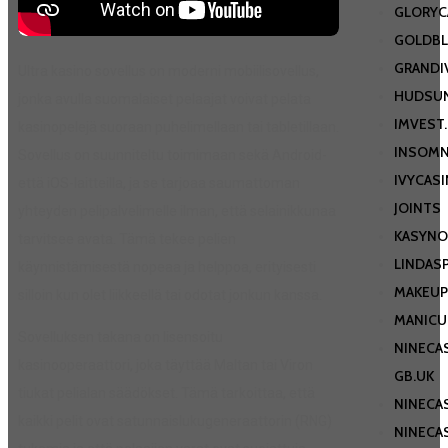
GLORYC
GOLDBL
GRANDI
Ultra kasino sovellus on moderni mobiilisovellus,
HUDSU
jonka avulla suomalaiset pelaajat voivat pelata
IMVEST.
kasinopelejä suoraan puhelimellaan tai tabletillaan.
INSOMN
Sovellus on suunniteltu toimimaan sekä Android-
IVYCAS
että iOS-laitteilla, ja se tarjoaa saumattoman
JOINTS
yhteyden pelipalvelimelle ilman, että selainikkunaa
KASYNO
tarvitsee avata. Tämä tekee pelien
LINDAS
käynnistämisestä nopeaa ja helppoa, erityisesti
MAKEUP
silloin kun olet liikkeellä tai odotat jonkun kanssa.
MANICU
Sovelluksen takana on lisensoitu
NINECA
kasinooperaattori, joka täyttää Maltan tai Viron
GB.UK
tiukat pelialan säädökset. Tämä tarkoittaa, että
NINECA
kaikki pelit ovat satunnaislukugeneraattorin (RNG)
NINECA