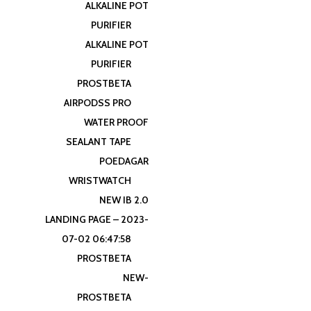
ALKALINE POT
PURIFIER
ALKALINE POT
PURIFIER
PROSTBETA
AIRPODSS PRO
WATER PROOF
SEALANT TAPE
POEDAGAR
WRISTWATCH
NEW IB 2.0
LANDING PAGE – 2023-
07-02 06:47:58
PROSTBETA
NEW-
PROSTBETA