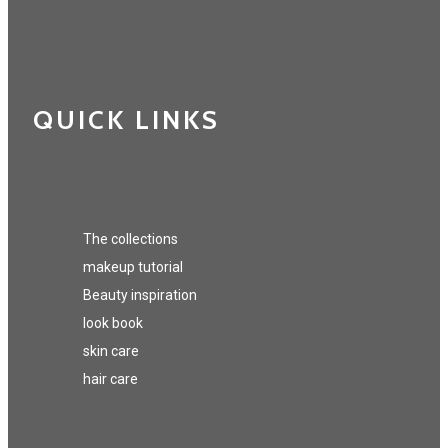
QUICK LINKS
The collections
makeup tutorial
Beauty inspiration
look book
skin care
hair care