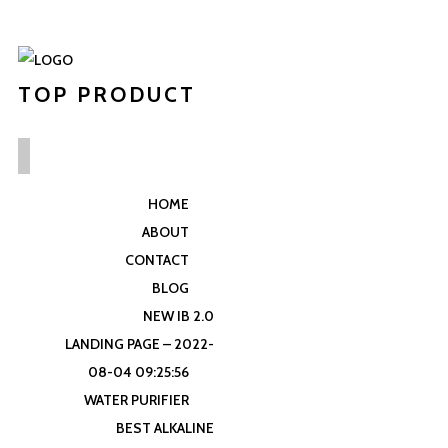
TOP PRODUCT
HOME
ABOUT
CONTACT
BLOG
NEW IB 2.0
LANDING PAGE – 2022-
08-04 09:25:56
WATER PURIFIER
BEST ALKALINE