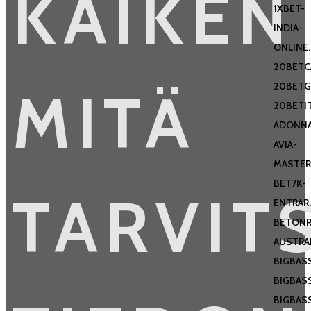
KAIKEN
1XBET-
INDIA-
ONLINE.
20BETC
20BETG
MITÄ
20BETI
ADONNA
AVIA-
MASTER
BET7K-
TARVIT
ENTRAR
BETONR
AUSTRAL
BIGBAS
BIGBAS
BIGBAS