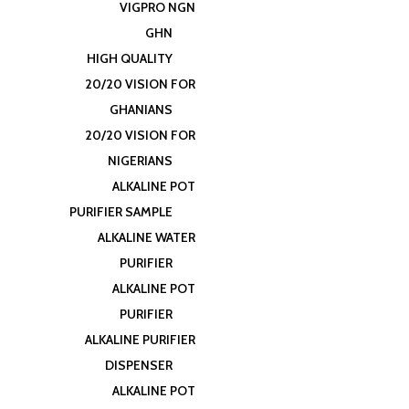
VIGPRO NGN
GHN
HIGH QUALITY
20/20 VISION FOR
GHANIANS
20/20 VISION FOR
NIGERIANS
ALKALINE POT
PURIFIER SAMPLE
ALKALINE WATER
PURIFIER
ALKALINE POT
PURIFIER
ALKALINE PURIFIER
DISPENSER
ALKALINE POT