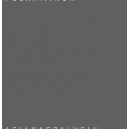
Ultra kasino sovellus toimii lisensoidun toimijan
alaisuudessa, jonka toimilupa on myönnetty Malta
Gaming Authority (MGA) -viranomaiselta. Tämä
takaa, että kaikki peli­toiminta noudattaa tiukkoja
reilun pelin ja kuluttajansuojan standardeja. Lisäksi
sovellus käyttää 128‑bit SSL‑salausta, joka suojaa
kaikki henkilö- ja maksutiedot.
Vastuullisen pelaamisen osalta kasino tarjoaa
itsearviointityökaluja, talletusrajoja ja
mahdollisuuden itse asettaa pelirajoituksia. Jos
koet, että pelaaminen alkaa hallita elämääsi, voit
sulkea tilin tai ottaa yhteyttä asiakastukeen, joka
tarjoaa ilmaista neuvontaa ja apua.