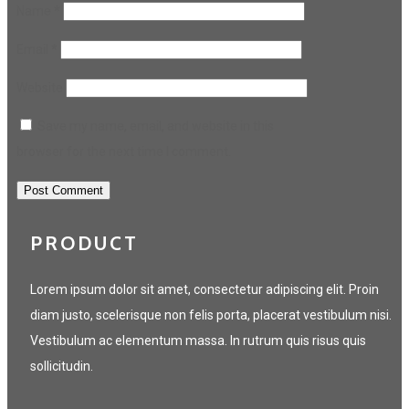
Name
*
Email
*
Website
Save my name, email, and website in this
browser for the next time I comment.
PRODUCT
Lorem ipsum dolor sit amet, consectetur adipiscing elit. Proin
diam justo, scelerisque non felis porta, placerat vestibulum nisi.
Vestibulum ac elementum massa. In rutrum quis risus quis
sollicitudin.