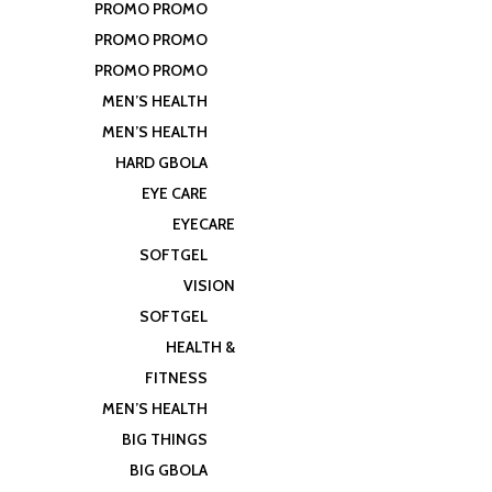
PROMO PROMO
PROMO PROMO
PROMO PROMO
MEN’S HEALTH
MEN’S HEALTH
HARD GBOLA
EYE CARE
EYECARE
SOFTGEL
VISION
SOFTGEL
HEALTH &
FITNESS
MEN’S HEALTH
BIG THINGS
BIG GBOLA