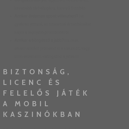
Böngésző előnyei:
egyszerű hozzáférés,
kevesebb tárhelyigény, könnyű frissítés.
Amikor érdemes appot választani?
Ha
gyakran játszol, és szeretnél értesítéseket
kapni a legújabb promóciókról.
Amikor a böngésző a jobb?
Ha csak
alkalmanként próbálod ki a kaszinót, vagy
több eszközön váltogatod a játékot.
BIZTONSÁG,
LICENC ÉS
FELELŐS JÁTÉK
A MOBIL
KASZINÓKBAN