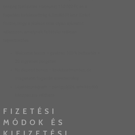
összeg (befizetés + bónusz) 150 000 Ft, és a
fogadási kötelezettség 4,5 millió Ft lesz. Ezért
fontos, hogy a játékos csak olyan ajánlatot
válasszon, amelynek feltételei reálisan
teljesíthetőek.
Welcome bonus – gyakran 100 % befizetés +
20 ingyenes pörgetés.
No deposit bonus – kockázatmentes, de
magasabb fogadási követelmény.
Lojalitásprogram – pontgyűjtés, ami később
készpénzre váltható.
FIZETÉSI
MÓDOK ÉS
KIFIZETÉSI