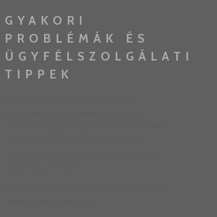
GYAKORI
PROBLÉMÁK ÉS
ÜGYFÉLSZOLGÁLATI
TIPPEK
Az online kaszinó mobil használata közben
előfordulhat néhány technikai vagy pénzügyi
probléma. A leggyakoribbak közé tartozik a betöltési
hiba, a befizetés késése vagy a kifizetési kérés
elutasítása. Ilyen esetekben a gyors ügyfélszolgálat
elérése elengedhetetlen.
Íme néhány praktikus tipp az ügyfélszolgálattal való
hatékony kommunikációhoz: