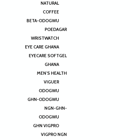
NATURAL
COFFEE
BETA-ODOGWU
POEDAGAR
WRISTWATCH
EYE CARE GHANA
EYECARE SOFTGEL
GHANA
MEN’S HEALTH
VIGUER
ODOGWU
GHN-ODOGWU
NGN-GHN-
ODOGWU
GHN VIGPRO
VIGPRO NGN