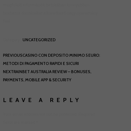
megfelelő információk birtokában könnyebben
hozhatsz döntéseket a következő nagy nyeremény
felé.
UNCATEGORIZED
Category :
PREVIOUS
CASINO CON DEPOSITO MINIMO 5 EURO:
METODI DI PAGAMENTO RAPIDI E SICURI
NEXT
RAINBET AUSTRALIA REVIEW – BONUSES,
PAYMENTS, MOBILE APP & SECURITY
LEAVE A REPLY
Your email address will not be published.
Required
fields are marked
*