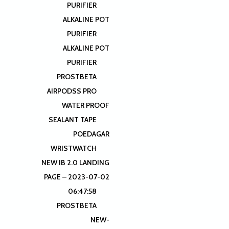
PURIFIER
ALKALINE POT
PURIFIER
ALKALINE POT
PURIFIER
PROSTBETA
AIRPODSS PRO
WATER PROOF
SEALANT TAPE
POEDAGAR
WRISTWATCH
NEW IB 2.0 LANDING
PAGE – 2023-07-02
06:47:58
PROSTBETA
NEW-