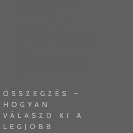
Legyen kéznél a fiókazonosító és a
tranzakciós azonosító.
Írd le pontosan a problémát, és csatolj
képernyőfotót, ha lehetséges.
Használj a weboldalon elérhető live chat-et,
mert az általában a leggyorsabb válaszidőt
biztosítja.
Ha telefonos segítségre van szükség,
ellenőrizd, hogy a hívás ingyenes-e vagy
díjköteles.
ÖSSZEGZÉS –
HOGYAN
VÁLASZD KI A
LEGJOBB