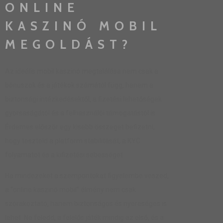
ONLINE
KASZINÓ MOBIL
MEGOLDÁST?
Az ideális mobil kaszinó megtalálása nem csak a
bónuszok és a játékok számától függ, hanem a
biztonsági intézkedésektől, a fizetési lehetőségek
gyorsaságától és a felhasználói támogatástól is.
Érdemes először egy kisebb összeget befizetni,
hogy teszteld a platform stabilitását, a KYC
folyamatot és a kifizetési sebességet.
Ha mindezeket a szempontokat figyelembe veszed,
a “online kaszinó mobil” élmény nem csak
szórakoztató, hanem biztonságos és nyereséges is
lehet. Ne feledd, a felelős játék mindig az első, és a