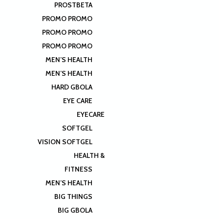
PROSTBETA
PROMO PROMO
PROMO PROMO
PROMO PROMO
MEN’S HEALTH
MEN’S HEALTH
HARD GBOLA
EYE CARE
EYECARE
SOFTGEL
VISION SOFTGEL
HEALTH &
FITNESS
MEN’S HEALTH
BIG THINGS
BIG GBOLA