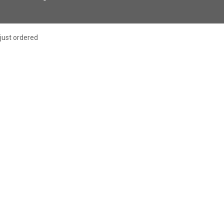
just ordered