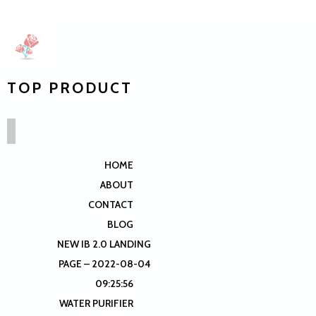
TOP PRODUCT
HOME
ABOUT
CONTACT
BLOG
NEW IB 2.0 LANDING
PAGE – 2022-08-04
09:25:56
WATER PURIFIER