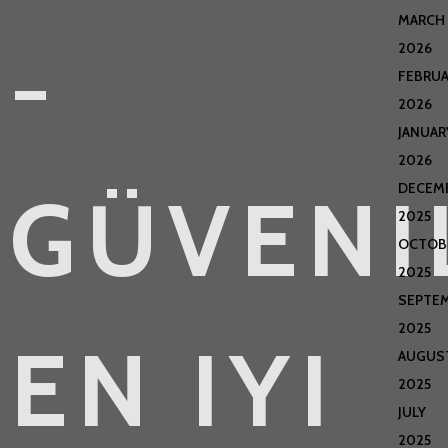
MARCH
-
2026
FEBRU
2026
JANUAR
2026
DECEM
GÜVENI
2025
OCTOB
2025
SEPTE
2025
EN IYI
AUGUS
2025
JULY
2025