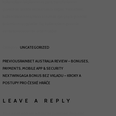
kullanıcıların bilgilerinin ve para transferlerinin
güvenli bir şekilde aktarılmasını sağlar. Yeni siteler,
kullanıcıların hesaplarını korumak için çeşitli güvenlik
önlemlerini uygularlar. Bu, kullanıcıların güvenle
oynayabilecekleri bir ortam sağlar.
UNCATEGORIZED
Category :
PREVIOUS
RAINBET AUSTRALIA REVIEW – BONUSES,
PAYMENTS, MOBILE APP & SECURITY
NEXT
WINGAGA BONUS BEZ VKLADU – KROKY A
POSTUPY PRO ČESKÉ HRÁČE
LEAVE A REPLY
Your email address will not be published.
Required