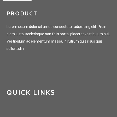
PRODUCT
Lorem ipsum dolor sit amet, consectetur adipiscing elit. Proin
diam justo, scelerisque non felis porta, placerat vestibulum nisi.
Vestibulum ac elementum massa. In rutrum quis risus quis
sollicitudin.
QUICK LINKS