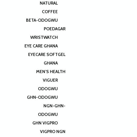
NATURAL
COFFEE
BETA-ODOGWU
POEDAGAR
WRISTWATCH
EYE CARE GHANA
EYECARE SOFTGEL
GHANA
MEN’S HEALTH
VIGUER
ODOGWU
GHN-ODOGWU
NGN-GHN-
ODOGWU
GHN VIGPRO
VIGPRO NGN