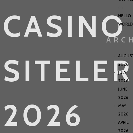
on
CASINO
HELLO
WORLD
ARC
SITELER
AUGUS
2026
JULY
2026
JUNE
2026
2026
MAY
2026
APRIL
2026