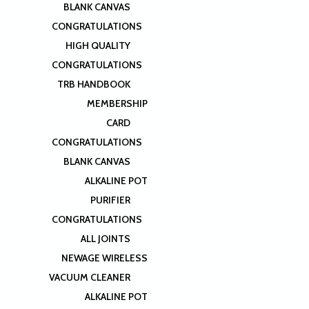
BLANK CANVAS
CONGRATULATIONS
HIGH QUALITY
CONGRATULATIONS
TRB HANDBOOK
MEMBERSHIP
CARD
CONGRATULATIONS
BLANK CANVAS
ALKALINE POT
PURIFIER
CONGRATULATIONS
ALL JOINTS
NEWAGE WIRELESS
VACUUM CLEANER
ALKALINE POT