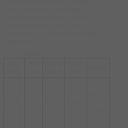
Každý bonus má svá vlastní pravidla – nejčastěji se
setkáte s požadavky na promítnutí (wagering
requirements), maximální výší výhry z free spinů a
omezeními na konkrétní hry. Vždy si přečtěte
podmínky, než bonus použijete, aby vás nepřekvapily
pozdější omezení.
Nejčastější bonusy a jejich podmínky
Typ
Výše
Wagering
Maximální
Poznámka
bonusu
bonusu
(násobek)
výhra
100 %
do
Platí
Uvítací
5 000 Kč
30×
10 000 Kč
pouze na
bonus
+ 50
první vklad
free
spinů