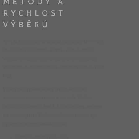
METODY A
RYCHLOST
VÝBĚRŮ
Wingaga podporuje širokou škálu platebních metod,
aby si český hráč mohl vybrat tu nejpohodlnější.
Vkládání peněz je okamžité u většiny metod, což
znamená, že můžete hned po připsání bonusu začít
hrát.
Výběry jsou zpracovávány rychle, ale doba
zpracování závisí na zvolené metodě. Většina
bankovních převodů trvá 1‑2 pracovní dny, zatímco
e‑peněženky jako Skrill nebo Neteller mohou být
vyplaceny během několika hodin.
Bankovní převod (CZ – ČR)