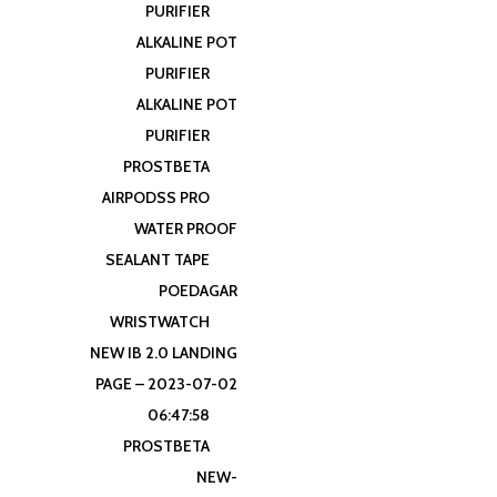
PURIFIER
ALKALINE POT
PURIFIER
ALKALINE POT
PURIFIER
PROSTBETA
AIRPODSS PRO
WATER PROOF
SEALANT TAPE
POEDAGAR
WRISTWATCH
NEW IB 2.0 LANDING
PAGE – 2023-07-02
06:47:58
PROSTBETA
NEW-