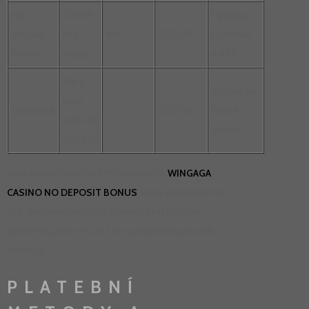
No
10 EUR
Vyžaduje
deposit
bez
40×
2 000 Kč
registraci
bonus
vkladu
a KYC
5 % z
Vyplácí se
neto
Cashback
–
2 000 Kč
každé
ztrát do
pondělí
2 000 Kč
WINGAGA
Jako konkrétní příklad můžete využít
CASINO NO DEPOSIT BONUS
, který umožňuje hrát
bez jakéhokoli vkladu a zároveň si vyzkoušet
platformu před tím, než se rozhodnete pro větší
investice.
PLATEBNÍ