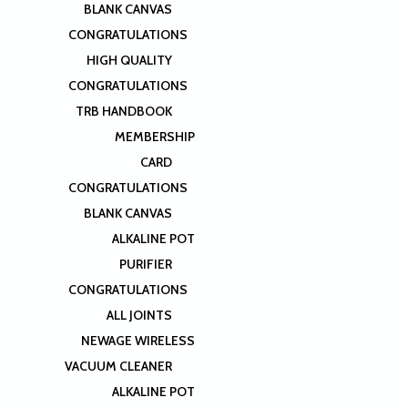
BLANK CANVAS
CONGRATULATIONS
HIGH QUALITY
CONGRATULATIONS
TRB HANDBOOK
MEMBERSHIP
CARD
CONGRATULATIONS
BLANK CANVAS
ALKALINE POT
PURIFIER
CONGRATULATIONS
ALL JOINTS
NEWAGE WIRELESS
VACUUM CLEANER
ALKALINE POT