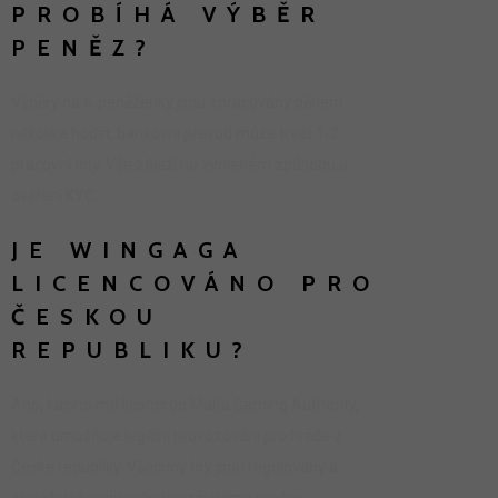
PROBÍHÁ VÝBĚR
PENĚZ?
Výběry na e‑peněženky jsou zpracovány během
několika hodin, bankovní převod může trvat 1‑2
pracovní dny. Vše záleží na zvoleném způsobu a
ověření KYC.
JE WINGAGA
LICENCOVÁNO PRO
ČESKOU
REPUBLIKU?
Ano, kasino má licenci od Malta Gaming Authority,
která umožňuje legální provozování pro hráče z
České republiky. Všechny hry jsou regulovány a
pravidelně auditovány nezávislými orgány.