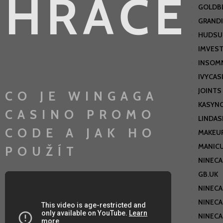
HRÁČE
GOLDB
GRANDI
HUDSU
IMVEST
INSOM
IVYCAS
JOINTS
CO JE WINGAGA
KASYN
CASINO PROMO
LINDAS
CODE A JAK HO
MAKEU
MANIC
POUŽÍT
NINECA
GB.UK
NINEC
NINEC
NINEC