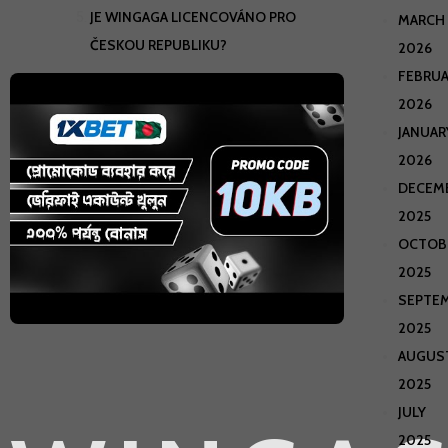
JE WINGAGA LICENCOVÁNO PRO
MARCH
ČESKOU REPUBLIKU?
2026
FEBRU
2026
JANUAR
2026
DECEM
2025
OCTOB
2025
SEPTE
2025
AUGUS
2025
JULY
2025