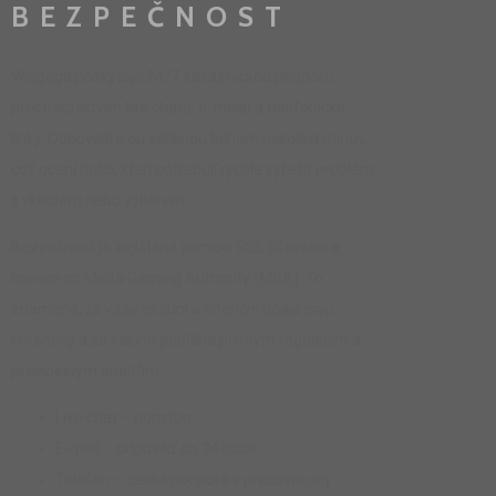
BEZPEČNOST
Wingaga poskytuje 24/7 zákaznickou podporu
prostřednictvím live chatu, e‑mailu a telefonické
linky. Odpovědi jsou většinou během několika minut,
což ocení hráči, kteří potřebují rychle vyřešit problém
s vkladem nebo výběrem.
Bezpečnost je zajištěna pomocí SSL šifrování a
licence od Malta Gaming Authority (MGA). To
znamená, že vaše osobní a finanční údaje jsou
chráněny a že kasino podléhá přísným regulacím a
pravidelným auditům.
Live chat – nonstop
E‑mail – odpověď do 24 hodin
Telefon – česká podpora v pracovní dny