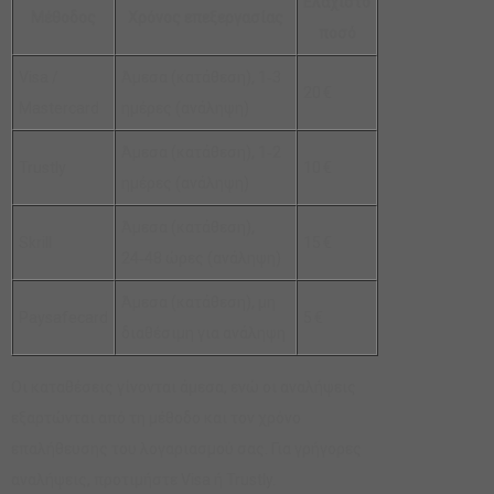
Ελάχιστο
Μέθοδος
Χρόνος επεξεργασίας
ποσό
Visa /
Άμεσα (κατάθεση), 1‑3
20 €
Mastercard
ημέρες (ανάληψη)
Άμεσα (κατάθεση), 1‑2
Trustly
10 €
ημέρες (ανάληψη)
Άμεσα (κατάθεση),
Skrill
15 €
24‑48 ώρες (ανάληψη)
Άμεσα (κατάθεση), μη
Paysafecard
5 €
διαθέσιμη για ανάληψη
Οι καταθέσεις γίνονται άμεσα, ενώ οι αναλήψεις
εξαρτώνται από τη μέθοδο και τον χρόνο
επαλήθευσης του λογαριασμού σας. Για γρήγορες
αναλήψεις, προτιμήστε Visa ή Trustly.