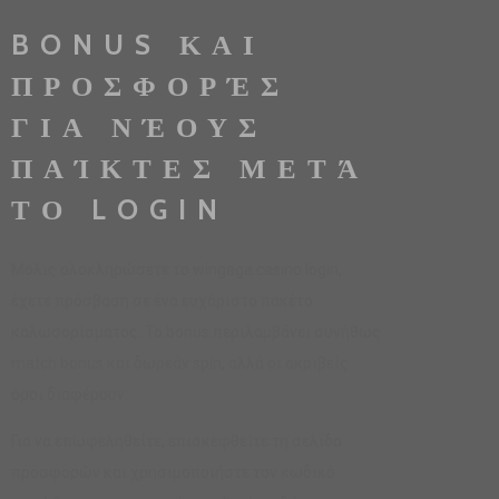
BONUS ΚΑΙ
ΠΡΟΣΦΟΡΈΣ
ΓΙΑ ΝΈΟΥΣ
ΠΑΊΚΤΕΣ ΜΕΤΆ
ΤΟ LOGIN
Μόλις ολοκληρώσετε το wingaga casino login,
έχετε πρόσβαση σε ένα ευχάριστο πακέτο
καλωσορίσματος. Το bonus περιλαμβάνει συνήθως
match bonus και δωρεάν spin, αλλά οι ακριβείς
όροι διαφέρουν.
Για να επωφεληθείτε, επισκεφθείτε τη σελίδα
προσφορών και χρησιμοποιήστε τον κωδικό