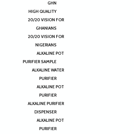
GHN
HIGH QUALITY
20/20 VISION FOR
GHANIANS
20/20 VISION FOR
NIGERIANS
ALKALINE POT
PURIFIER SAMPLE
ALKALINE WATER
PURIFIER
ALKALINE POT
PURIFIER
ALKALINE PURIFIER
DISPENSER
ALKALINE POT
PURIFIER