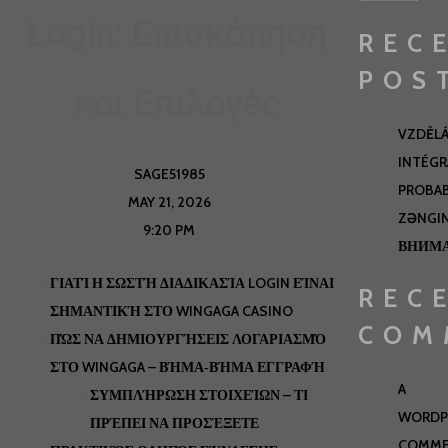
Login: Επισκόπηση
REC
POS
και Επιλογές
VZDĚL
INTÉG
SAGE51985
PROBA
MAY 21, 2026
ZƏNGI
9:20 PM
ВНИМА
ΓΙΑΤΊ Η ΣΩΣΤΉ ΔΙΑΔΙΚΑΣΊΑ LOGIN ΕΊΝΑΙ
REC
ΣΗΜΑΝΤΙΚΉ ΣΤΟ WINGAGA CASINO
COM
ΠΏΣ ΝΑ ΔΗΜΙΟΥΡΓΉΣΕΙΣ ΛΟΓΑΡΙΑΣΜΌ
ΣΤΟ WINGAGA – ΒΉΜΑ‑ΒΉΜΑ ΕΓΓΡΑΦΉ
A
ΣΥΜΠΛΉΡΩΣΗ ΣΤΟΙΧΕΊΩΝ – ΤΙ
WORDP
ΠΡΈΠΕΙ ΝΑ ΠΡΟΣΈΞΕΤΕ
COMME