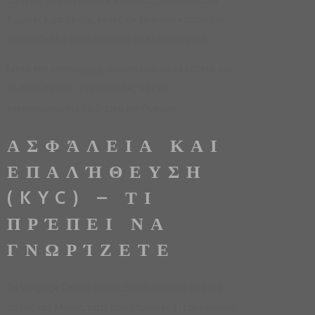
οδηγίες που θα λάβετε. Συνήθως, η διαδικασία
διαρκεί λίγα λεπτά, εκτός αν το email καταλήξει
στον φάκελο ανεπιθύμητης αλληλογραφίας.
Μετά την επαναφορά, συνιστάται να αλλάξετε τον
κωδικό σε κάτι πιο ασφαλές και να
ενεργοποιήσετε το 2‑step verification.
ΑΣΦΆΛΕΙΑ ΚΑΙ
ΕΠΑΛΉΘΕΥΣΗ
(KYC) – ΤΙ
ΠΡΈΠΕΙ ΝΑ
ΓΝΩΡΊΖΕΤΕ
Το Wingaga Casino είναι αδειοδοτημένο από τις
αρχές του Μάλτα, κάτι που σημαίνει ότι ακολουθεί