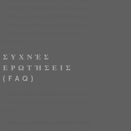
Στις ερωτήσεις που λαμβάνει συχνά το τμήμα
υποστήριξης περιλαμβάνονται: «Δεν μπορώ να
συνδεθώ», «Ο κωδικός μου δεν αποδέχεται» και
«Πρέπει να επαληθεύσω τον λογαριασμό μου». Η
απάντηση είναι πάντα σαφής, με οδηγίες
βήμα‑βήμα.
ΣΥΧΝΈΣ
ΕΡΩΤΉΣΕΙΣ
(FAQ)
Π. Πόσο διαρκεί η επαλήθευση KYC;
Απάντηση:
Συνήθως 24‑48 ώρες, αν όλα τα έγγραφα είναι
καθαρά.
Π. Μπορώ να συνδεθώ με το Facebook ή Google;
Απάντηση: Στο Wingaga δεν υποστηρίζονται