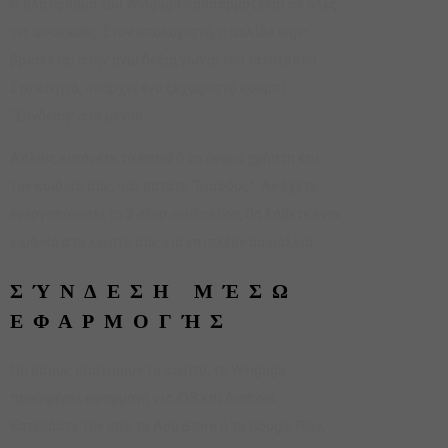
Η πλατφόρμα του Wingaga προσαρμόζεται σε όλες
τις συσκευές. Στον υπολογιστή, η σελίδα login
βρίσκεται στην άνω δεξιά γωνία του ιστότοπου.
Στο κινητό, υπάρχει ένα ξεχωριστό κουμπί
“Σύνδεση” στο μενού.
Απλώς εισάγετε το email ή το όνομα χρήστη και
τον κωδικό σας, και πατάτε “Είσοδος”. Αν έχετε
ενεργοποιήσει το 2‑step verification, θα λάβετε έναν
κωδικό στο κινητό σας για επιπλέον ασφάλεια.
ΣΎΝΔΕΣΗ ΜΈΣΩ
ΕΦΑΡΜΟΓΉΣ
Για όσους προτιμούν το κινητό, το Wingaga
προσφέρει εφαρμογή για iOS και Android.
Κατεβάστε την από το App Store ή το Google Play,