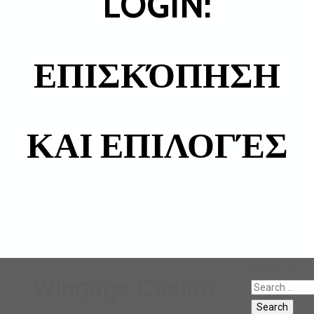
LOGIN:
ΕΠΙΣΚΌΠΗΣΗ
ΚΑΙ ΕΠΙΛΟΓΈΣ
Search for:
Wingaga Casino