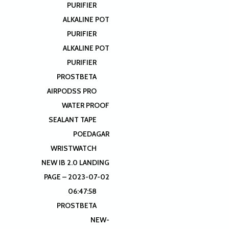
PURIFIER
ALKALINE POT
PURIFIER
ALKALINE POT
PURIFIER
PROSTBETA
AIRPODSS PRO
WATER PROOF
SEALANT TAPE
POEDAGAR
WRISTWATCH
NEW IB 2.0 LANDING
PAGE – 2023-07-02
06:47:58
PROSTBETA
NEW-