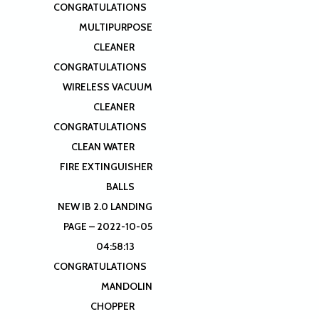
CONGRATULATIONS
MULTIPURPOSE
CLEANER
CONGRATULATIONS
WIRELESS VACUUM
CLEANER
CONGRATULATIONS
CLEAN WATER
FIRE EXTINGUISHER
BALLS
NEW IB 2.0 LANDING
PAGE – 2022-10-05
04:58:13
CONGRATULATIONS
MANDOLIN
CHOPPER