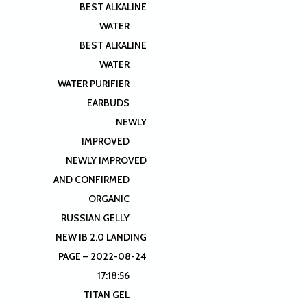
BEST ALKALINE
WATER
BEST ALKALINE
WATER
WATER PURIFIER
EARBUDS
NEWLY
IMPROVED
NEWLY IMPROVED
AND CONFIRMED
ORGANIC
RUSSIAN GELLY
NEW IB 2.0 LANDING
PAGE – 2022-08-24
17:18:56
TITAN GEL