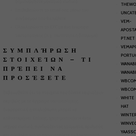
δημιουργήστε μοναδικό κωδικό.
THEWO
Επιβεβαιώστε το email σας μέσω του
UNCAT
συνδέσμου που θα λάβετε.
VEM-
Ολοκληρώστε το KYC με ένα έγγραφο
APOSTA
ταυτοποίησης (π.χ. ταυτότητα ή δίπλωμα).
PT.NET
VEMAP
ΣΥΜΠΛΉΡΩΣΗ
PORTU
ΣΤΟΙΧΕΊΩΝ – ΤΙ
WANAB
ΠΡΈΠΕΙ ΝΑ
WANAB
ΠΡΟΣΈΞΕΤΕ
WBCOM
WBCOM
Βεβαιωθείτε ότι τα στοιχεία που δίνετε ταιριάζουν
WHITE
ακριβώς με τα έγγραφα ταυτοποίησης,
HAT
διαφορετικά η επαλήθευση μπορεί να
WINTE
καθυστερήσει. Επίσης, χρησιμοποιήστε έναν
WINVE
ισχυρό κωδικό, συνδυάζοντας γράμματα, αριθμούς
YAASSC
και σύμβολα, για να προστατεύετε το λογαριασμό