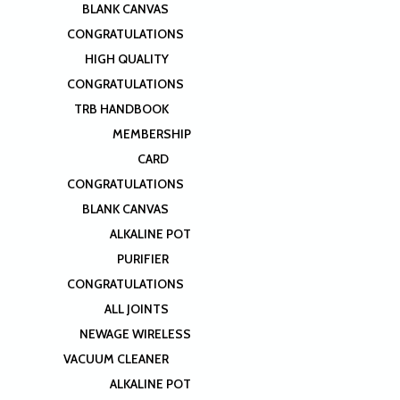
BLANK CANVAS
CONGRATULATIONS
HIGH QUALITY
CONGRATULATIONS
TRB HANDBOOK
MEMBERSHIP
CARD
CONGRATULATIONS
BLANK CANVAS
ALKALINE POT
PURIFIER
CONGRATULATIONS
ALL JOINTS
NEWAGE WIRELESS
VACUUM CLEANER
ALKALINE POT