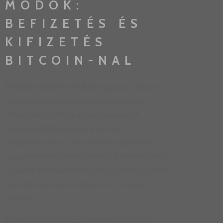
MÓDOK:
BEFIZETÉS ÉS
KIFIZETÉS
BITCOIN-NAL
A Bitcoin befizetése rendkívül egyszerű: a kaszinó
egy egyedi pénztárca címet ad meg, ahová a
felhasználó átküldheti a kívánt összeget. A
tranzakció általában néhány perc alatt
megerősítésre kerül, de a hálózati forgalomtól
függően lehetnek kisebb késések. A kifizetés során
a kaszinó a felhasználó által megadott Bitcoin címet
használja, így a nyeremények szinte azonnal
elérhetők.
Az alábbi táblázat a leggyakrabban előforduló