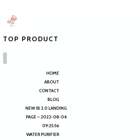
TOP PRODUCT
HOME
ABOUT
CONTACT
BLOG
NEW IB 2.0 LANDING
PAGE – 2022-08-04
09:25:56
WATER PURIFIER