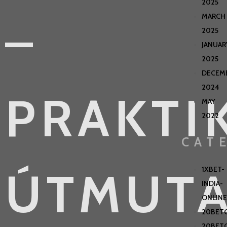
2025
–
MARCH
2025
JANUAR
2025
DECEM
2024
PRAKTI
MAY
2022
CAT
ÚTMUT
1XBET-
INDIA-
ONLINE
20BET
20BET