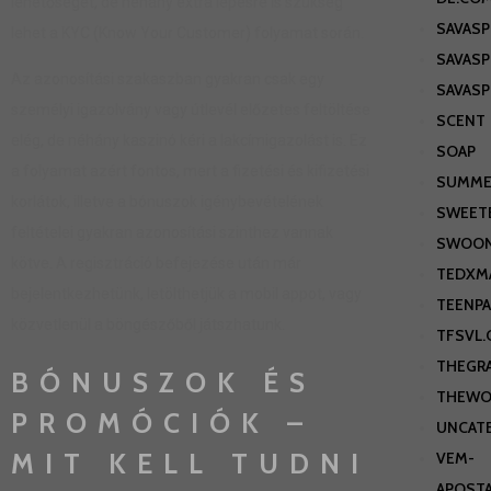
lehetőséget, de néhány extra lépésre is szükség
SAVASP
lehet a KYC (Know Your Customer) folyamat során.
SAVAS
Az azonosítási szakaszban gyakran csak egy
SAVASP
személyi igazolvány vagy útlevél előzetes feltöltése
SCENT
elég, de néhány kaszinó kéri a lakcímigazolást is. Ez
SOAP
a folyamat azért fontos, mert a fizetési és kifizetési
SUMME
korlátok, illetve a bónuszok igénybevételének
SWEET
feltételei gyakran azonosítási szinthez vannak
SWOON
kötve. A regisztráció befejezése után már
TEDXM
bejelentkezhetünk, letölthetjük a mobil appot, vagy
TEENPA
közvetlenül a böngészőből játszhatunk.
TFSVL.
THEGR
BÓNUSZOK ÉS
THEWO
PROMÓCIÓK –
UNCAT
MIT KELL TUDNI
VEM-
APOSTA