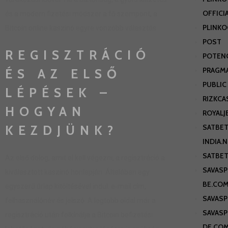
OFFICI
és a modern fizetési módszer a fő szempont, a
PLINK
Bitcoin online kaszinó egyre vonzóbb választás.
POST
REGISZTRÁCIÓ
POTEN
PRAGMA
ÉS AZ ELSŐ
PUBLIC
LÉPÉSEK –
RIZKC
HOGYAN
ROYALJ
KEZDJÜNK?
SATBET
INDIA.
SATBET
Az első dolog, amit el kell végezni, a regisztráció a
SAVASP
kiválasztott kaszinó honlapján. Általában egy
BE.CO
egyszerű űrlap kitöltésével indul: e‑mail cím,
SAVASP
felhasználónév és jelszó. A legtöbb oldal már a
SAVASP
regisztráció után felkínálja a Bitcoin befizetési
DE.CO