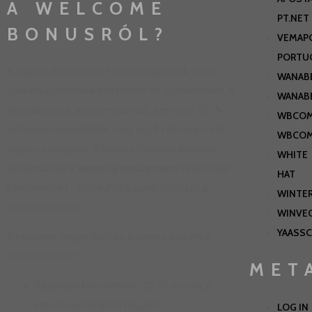
A WELCOME
PT.NET
BONUSRÓL?
VEMAP
PORTU
A legtöbb Bitcoin online kaszinó igyekszik vonzó
WANAB
üdvözlő ajánlatokkal köszönteni az új játékosokat. A
WANAB
leggyakoribb a „welcome bonus”, ami lehet 100 %
WBCOM
befizetési megerősítés, vagy egy fix összeget érő
WBCOM
ingyenes pörgetés. A bónusz feltételei általában
WHITE
tartalmazzák a
wagering requirements
(átjátszási
HAT
követelmény) – például 30‑szoros átjátszás a
WINTE
bónuszösszegre.
WINVE
YAASSC
A részletek megértéséhez érdemes átnézni a
következő listát:
MET
Átjátszási követelmény: 20‑50‑szoros, a
kaszinó politikájától függően.
LOG IN