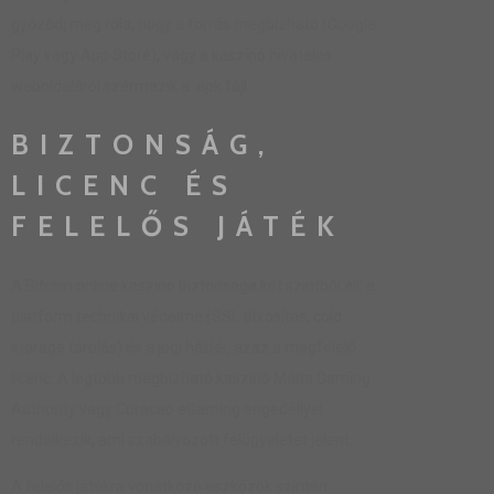
győződj meg róla, hogy a forrás megbízható (Google
Play vagy App Store), vagy a kaszinó hivatalos
weboldaláról származik a .apk fájl.
BIZTONSÁG,
LICENC ÉS
FELELŐS JÁTÉK
A Bitcoin online kaszinó biztonsága két szintből áll: a
platform technikai védelme (SSL titkosítás, cold
storage tárolás) és a jogi háttér, azaz a megfelelő
licenc. A legtöbb megbízható kaszinó Málta Gaming
Authority vagy Curacao eGaming engedéllyel
rendelkezik, ami szabályozott felügyeletet jelent.
A felelős játékra vonatkozó eszközök szintén