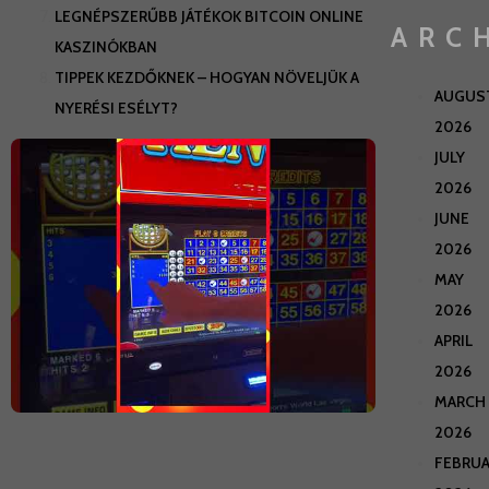
LEGNÉPSZERŰBB JÁTÉKOK BITCOIN ONLINE
ARC
KASZINÓKBAN
TIPPEK KEZDŐKNEK – HOGYAN NÖVELJÜK A
AUGUS
NYERÉSI ESÉLYT?
2026
JULY
2026
JUNE
2026
MAY
2026
APRIL
2026
MARCH
2026
FEBRU