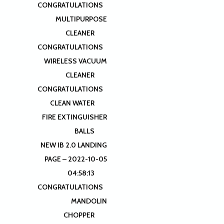
CONGRATULATIONS
MULTIPURPOSE
CLEANER
CONGRATULATIONS
WIRELESS VACUUM
CLEANER
CONGRATULATIONS
CLEAN WATER
FIRE EXTINGUISHER
BALLS
NEW IB 2.0 LANDING
PAGE – 2022-10-05
04:58:13
CONGRATULATIONS
MANDOLIN
CHOPPER