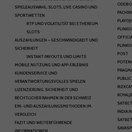
ODDBO
SPIELEAUSWAHL: SLOTS, LIVE CASINO UND
PACHI
SPORTWETTEN
PLAYOJ
RTP UND VOLATILITÄT BEI ETHEREUM
PLINKO
SLOTS
OFFICI
AUSZAHLUNGEN – GESCHWINDIGKEIT UND
PLINK
SICHERHEIT
POST
INSTANT PAYOUTS UND LIMITS
POTEN
MOBILE NUTZUNG UND APP‑ERLEBNIS
PRAGMA
KUNDENSERVICE UND
PUBLIC
VERANTWORTUNGSVOLLES SPIELEN
RIZKC
LIZENZIERUNG, SICHERHEIT UND
ROYALJ
RECHTLICHER RAHMEN IN DER SCHWEIZ
SATBET
EIN‑ UND AUSZAHLUNGSMETHODEN IM
INDIA.
VERGLEICH
SATBET
FAZIT UND WEITERFÜHRENDE
SAVASP
INFORMATIONEN