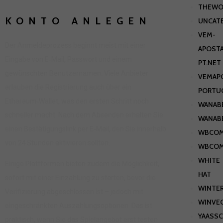
THEWO
KONTO ANLEGEN
UNCAT
VEM-
Der Anmeldeprozess beginnt meist mit einer
APOSTA
Eingabe von E‑Mail, Passwort und einem
PT.NET
gewünschten Benutzernamen. Viele Anbieter
VEMAP
erlauben die Registrierung auch über ein
PORTU
Ethereum‑Wallet, was den ersten Schritt noch
WANAB
schneller macht. Nach dem Absenden erhalten Sie
WANAB
einen Bestätigungslink per E‑Mail, den Sie innerhalb
WBCOM
von 24 Stunden aktivieren sollten.
WBCOM
WHITE
Einige Plattformen bieten zudem die Möglichkeit,
HAT
sofort mit einer Einzahlung zu starten, bevor die
WINTE
Verifizierung abgeschlossen ist – jedoch mit
WINVE
eingeschränkten Auszahlungsoptionen. Das ist
YAASSC
praktisch, wenn Sie das Spielangebot erst testen