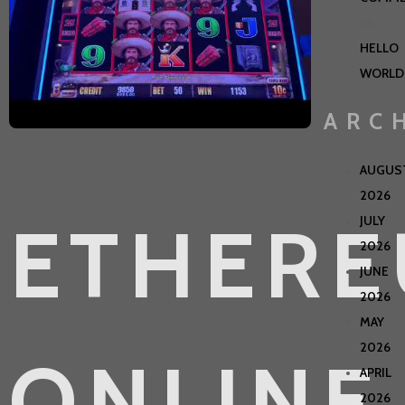
on
HELLO
WORLD
ARC
AUGUS
2026
ETHER
JULY
2026
JUNE
2026
MAY
2026
ONLINE
APRIL
2026