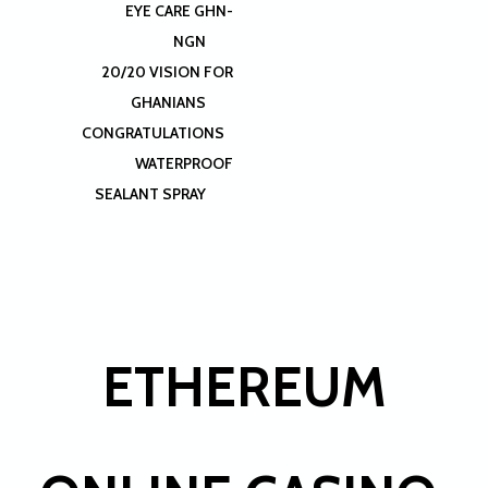
EYE CARE GHN-
NGN
20/20 VISION FOR
GHANIANS
CONGRATULATIONS
WATERPROOF
SEALANT SPRAY
ETHEREUM