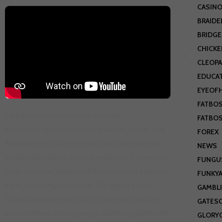
CASINO
BRAIDE
BRIDGE
CHICK
CLEOPA
EDUCA
EYEOF
FATBO
Ein Ethereum Online Casino nutzt die
FATBO
Blockchain‑Technologie von Ethereum, um Ein‑ und
FOREX
Auszahlungen zu ermöglichen. Im Unterschied zu
NEWS
traditionellen Online‑Casinos erfolgt die Transaktion
FUNGU
direkt zwischen Spieler und Anbieter, ohne dass eine
FUNKYA
Bank zwischengeschaltet ist. Für Spieler aus der
GAMBL
Schweiz bedeutet das häufig niedrigere Gebühren
GATES
und schnellere Zahlungswege. Gleichzeitig bleibt das
GLORYC