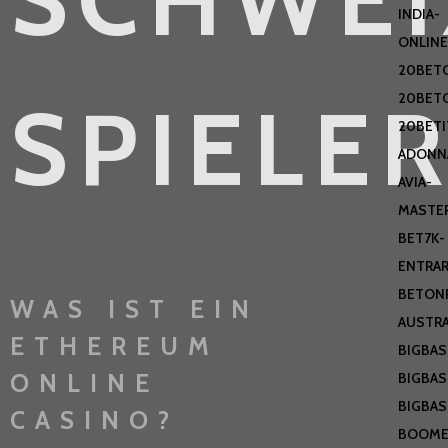
INDIA-
ONLINE
20BET
SPIELE
20BET
20BETI
ADONN
AVIA-
MASTE
BET7K-
ENTRAR
BETON
WAS IST EIN
AUSTRA
ETHEREUM
BIGBA
ONLINE
BIGBAS
BIGBA
CASINO?
BOOME