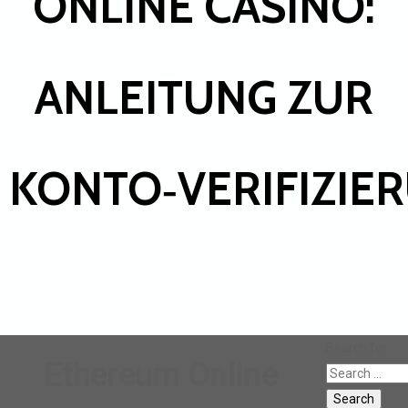
ONLINE CASINO:
ANLEITUNG ZUR
KONTO‑VERIFIZIE
Search for:
Ethereum Online